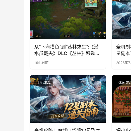
从“下海摸鱼”到“丛林求生”:《潜
全机制
水员戴夫》DLC《丛林》移动端
星副本
定档8月14日
16小时前
2026年
手机游戏
休闲游
高难攻略！魔域口袋版12星副本
把小小