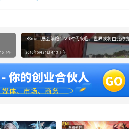
？
eSmart展会前瞻：VR时代来临，世界或将由此改
:15 下午
2016年5月24日 4:13 下午
下
戏
手机游戏