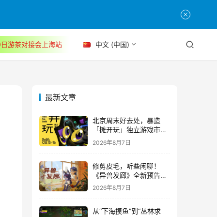
30日游茶对接会上海站
中文 (中国)
最新文章
北京周末好去处，暴造
「摊开玩」独立游戏市集
正式开票！
2026年8月7日
修剪皮毛，听些闲聊！
《异兽发廊》全新预告与
Steam免费试玩公开
2026年8月7日
从“下海摸鱼”到“丛林求