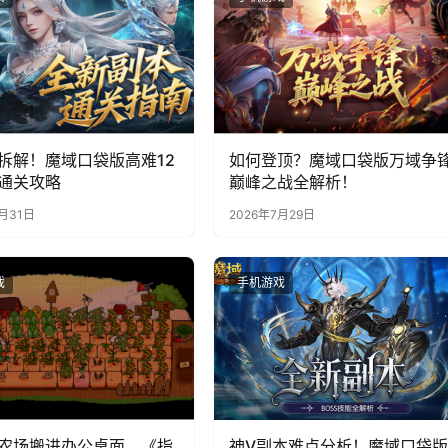
拆解！魔域口袋版高难12
如何登顶？魔域口袋版万域争
通关攻略
巅峰之战全解析！
7月31日
2026年7月29日
戏
手机游戏
农场搬进办公桌面，《指
神V副本难点分析！魔域口袋版