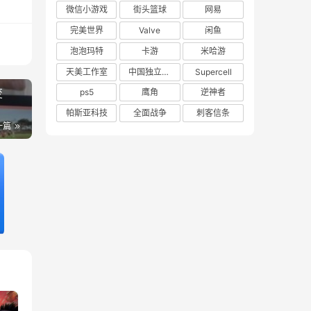
微信小游戏
街头篮球
网易
完美世界
Valve
闲鱼
泡泡玛特
卡游
米哈游
天美工作室
中国独立游戏联盟
Supercell
变
ps5
鹰角
逆神者
帕斯亚科技
全面战争
刺客信条
一篇