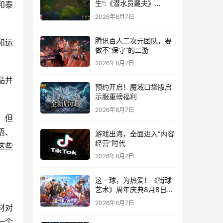
生”:《潜水员戴夫》
和泰
DLC《丛林》移动端定档
2026年8月7日
8月14日
腾讯百人二次元团队，要
和运
做不“保守”的二游
2026年8月7日
品并
预约开启！魔域口袋版启
示服重磅福利
2026年8月7日
。但
语、
游戏出海，全面进入“内容
经营”时代
这些
2026年8月7日
这一球，为热爱！《街球
艺术》周年庆典8月8日正
式上线，多重福利与全新
2026年8月7日
材对
内容同步开启
一个