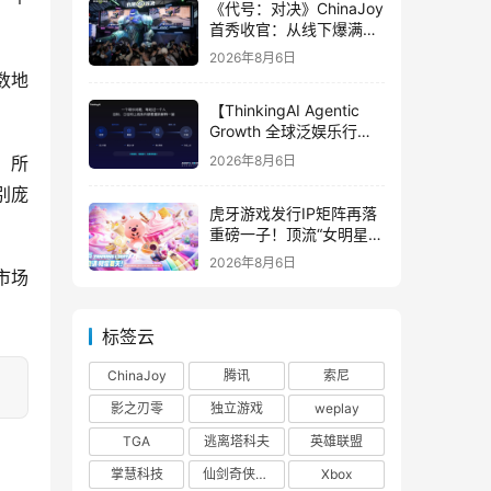
《代号：对决》ChinaJoy
首秀收官：从线下爆满看
见玩家的真实期待
2026年8月6日
数地
【ThinkingAI Agentic
Growth 全球泛娱乐行业
峰会】Agent 时代，人到
2026年8月6日
，所
底负责什么
别庞
虎牙游戏发行IP矩阵再落
重磅一子！顶流“女明星”
ZANMANG LOOPY 正版
2026年8月6日
3D消除手游《消消奇遇》
市场
惊喜曝光
标签云
ChinaJoy
腾讯
索尼
影之刃零
独立游戏
weplay
TGA
逃离塔科夫
英雄联盟
掌慧科技
仙剑奇侠传四
Xbox