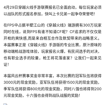
4月29日穿越火线手游联赛报名已全面启动，每位玩家必须
以战队的形式报名参加，快叫上卡兄弟一起争夺荣誉吧！
在FPS中占据半壁江山的《穿越火线》端游拥有300万玩家
同时在线，说到FPS有谁不知道CF呢？CF追求的不仅仅是
首
开枪的爽快感,而是来自相互合作及默契带来的战略意义。
页
本届赛事正是《穿越火线》手游版的专业比赛，原汁原味的
移动端枪战游戏体验，玩家报名火爆，有民间选手的对决，
游
也有职业选手的较量，枪王将花落谁家？让我们一起来见
茶
证！
原
创
本届风云杯赛事奖金非常丰富，本次比赛的冠军队伍将获得
3000元的现金奖励，亚军队伍将获得1500元的现金奖励，
游
季军队伍将获得800元的现金奖励，同时八强也将得到200
戏
元现金奖励，十六强也会得到战队战服的奖励！
业
界