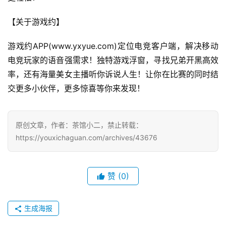
2
【关于游戏约】
5
第
游戏约APP(www.yxyue.com)定位电竞客户端，解决移动
十
三
电竞玩家的语音强需求！独特游戏浮窗，寻找兄弟开黑高效
届
率，还有海量美女主播听你诉说人生！让你在比赛的同时结
金
交更多小伙伴，更多惊喜等你来发现！
茶
奖
原创文章，作者：茶馆小二，禁止转载：
https://youxichaguan.com/archives/43676
7
月
赞
(0)
3
生成海报
0