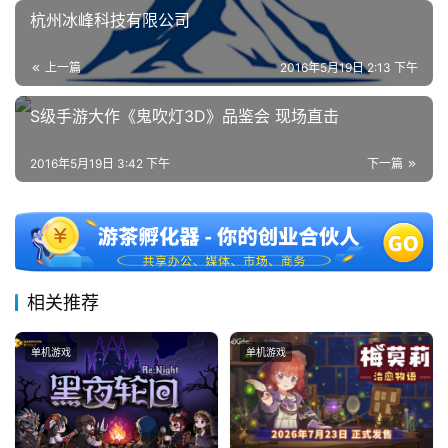
日
杭州冰峰科技有限公司
游
上一篇
2016年5月19日 2:13 下午
茶
对
S级手游大作《鬼吹灯3D》品鉴会 现场直击
接
2016年5月19日 3:42 下午
下一篇
会
上
海
站
相关推荐
单机游戏
单机游戏
中
文
(
中