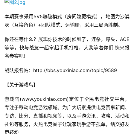
手
本期赛事采用5V5爆破模式（房间隐藏模式），地图为沙漠
机
灰（互换角色）+团队模式、运输船，采用三局两胜制。 
游
戏
你还在等什么？展现你技术的时候到了，连杀，爆头，ACE
等等，快与战友一起拿起手机打枪，大奖等着你们!快来报
单
名参赛吧!
机
游
战队报名帖：http://bbs.youxiniao.com/topic/9589
戏
【关于游戏鸟】
休
闲
游戏鸟(www.youxiniao.com)定位于全民电竞社交平台，
游
专注于移动电竞游戏领域。为广大玩家提供电竞赛事新闻、
戏
专访、比分、直播和视频等，以及手游资讯、攻略、活动和
礼包等服务，火热电竞圈子让玩家玩手游不孤单，结交好友
2
更轻松！
0