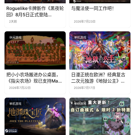
国
Roguelike卡牌新作《黑夜轮
与魔法使一同工作吧！
)
回》8月5日正式登陆
Steam，首发9折优惠开启
2天前
2026年7月23日
休闲游戏
单机游戏
把小小农场搬进办公桌面，
日漫正统在欧洲？经典复古
《指尖农场》现已支持Mac
二次元独游《地狱公主》现
系统！
已EA上线
2026年7月22日
2026年7月17日
单机游戏
单机游戏