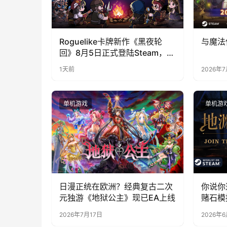
Roguelike卡牌新作《黑夜轮
与魔法
回》8月5日正式登陆Steam，首
发9折优惠开启
1天前
2026年
单机游戏
单机游
日漫正统在欧洲？经典复古二次
你说你
元独游《地狱公主》现已EA上线
赌石模
月12
2026年7月17日
2026年6