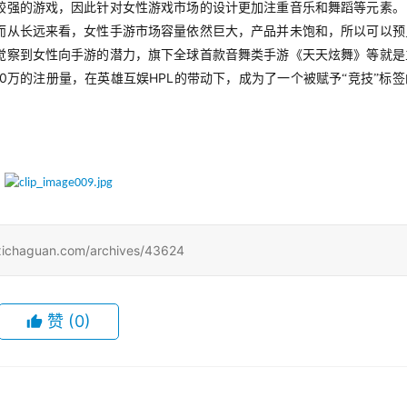
较强的游戏，因此针对女性游戏市场的设计更加注重音乐和舞蹈等元素。
而从长远来看，女性手游市场容量依然巨大，产品并未饱和，所以可以预
觉察到女性向手游的潜力，旗下全球首款音舞类手游《天天炫舞》等就是
0
HPL
万的注册量，在英雄互娱
的带动下，成为了一个被赋予“竞技”标签
uan.com/archives/43624
赞
(0)