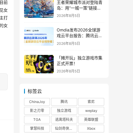
王者荣耀城市派对登陆青
目前
岛：用“一城一策”链接海
见女
洋场景，以双向奔赴带动
2026年8月5日
主打
夏日文旅
的女
Omdia发布2026全球游
戏云平台报告：腾讯云连
续两年入选“领导者”象限
2026年8月5日
「摊开玩」独立游戏市集
正式开票！
2026年8月5日
标签云
ChinaJoy
腾讯
索尼
影之刃零
独立游戏
weplay
TGA
逃离塔科夫
英雄联盟
掌慧科技
仙剑奇侠传四
Xbox