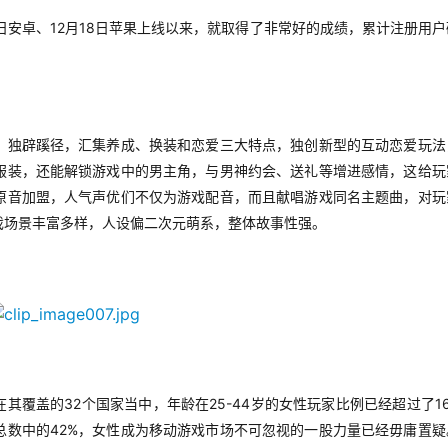
12
18
日安卓、
月
日苹果上线以来，就取得了非常好的成绩，累计注册用户
》独辟蹊径，汇集养成、换装和恋爱三大特点，独创新型的互动恋爱玩法
服装，还能解锁游戏中的男主角，与男神约会、送礼等增进感情，这给玩
原音加盟，人气声优们不仅为游戏配音，而且献唱游戏同名主题曲，对玩
戏场景丰富多样，人设偏二次元萌系，整体故事性强。
32
25-44
1
在其覆盖的
个国家当中，年龄在
岁的女性玩家比例已经超过了
42%
总数中的
，女性成为移动游戏市场不可忽视的一股力量已经毋庸置疑