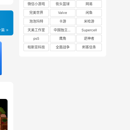
微信小游戏
街头篮球
网易
完美世界
Valve
闲鱼
泡泡玛特
卡游
米哈游
天美工作室
中国独立游戏联盟
Supercell
一篇
ps5
鹰角
逆神者
帕斯亚科技
全面战争
刺客信条