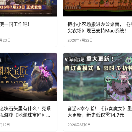
使一同工作吧！
把小小农场搬进办公桌面，《
尖农场》现已支持Mac系统！
7月23日
2026年7月22日
戏
单机游戏
这块石头里有什么？克系
音游×幸存者！《节奏魔女》重
拟游戏《地渊珠宝匠》6
大更新，新史低仅需14.7元
日开启Steam免费测试！
月12日
2026年6月9日