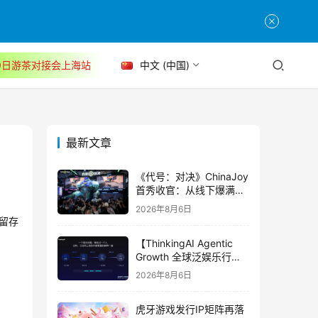
30日游茶对接会上海站
中文 (中国)
最新文章
《代号：对决》ChinaJoy
首秀收官：从线下爆满看
见玩家的真实期待
2026年8月6日
留存
【ThinkingAI Agentic
Growth 全球泛娱乐行业
峰会】Agent 时代，人到
2026年8月6日
底负责什么
虎牙游戏发行IP矩阵再落