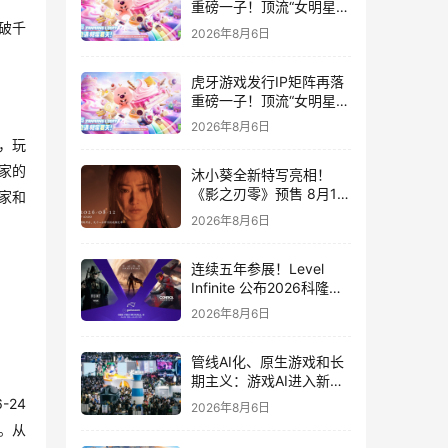
重磅一子！顶流“女明星”
ZANMANG LOOPY 正版
破千
2026年8月6日
3D消除手游《消消奇遇》
惊喜曝光
虎牙游戏发行IP矩阵再落
重磅一子！顶流“女明星”
ZANMANG LOOPY 正版
2026年8月6日
3D消除手游《消消奇遇》
，玩
惊喜曝光
家的
沐小葵全新特写亮相！
《影之刃零》预售 8月12
家和
日开启
2026年8月6日
连续五年参展！Level
Infinite 公布2026科隆游
戏展产品阵容
2026年8月6日
管线AI化、原生游戏和长
期主义：游戏AI进入新共
识时代
6-24
2026年8月6日
。从