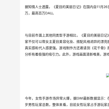
11
26
据知情人士透露，《夏目的美丽日记》在国内自
月
DAU
万，最高百万
。
与目前市面上其他同类型手游相比，《夏目的美丽日记
家不仅可以帮女主夏目美容化妆、搭配风格迥异的漂亮
真实感和代入感更强。游戏制作方还邀请到《花千骨》
分析有着极强的吸引力。此外，游戏画面清新唯美，游
GWI
今年，女性手游市场异常火爆，据
最新数据显示：
岁男性玩家总数，整体来看，目前女性玩家占手游玩家