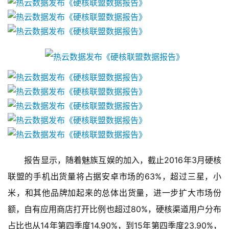
机
游
戏
单
机
游
戏
休
闲
游
戏
　　报告显示，随着魅族互娱的加入，截止2016年3月硬核
联盟的手机出货量将占据安卓市场的63%，超过三星，小
2
米，和其他品牌加起来的总体出货量，进一步扩大市场份
0
额，自有应用商店打开比例也超过80%，硬核渠道用户分布
2
5
占比也从14年第四季度14.90%，到15年第四季度23.90%，