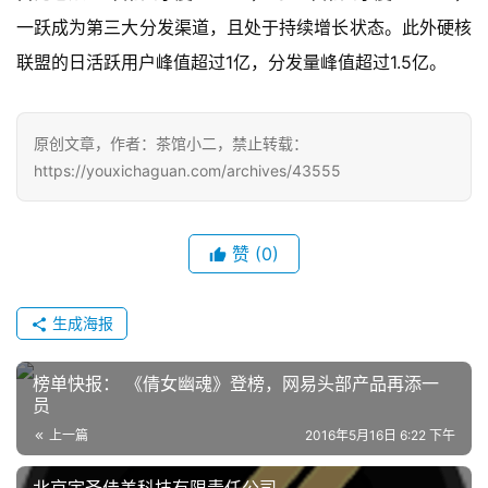
第
一跃成为第三大分发渠道，且处于持续增长状态。此外硬核
十
联盟的日活跃用户峰值超过1亿，分发量峰值超过1.5亿。
三
届
金
茶
原创文章，作者：茶馆小二，禁止转载：
奖
https://youxichaguan.com/archives/43555
赞
(0)
7
月
生成海报
3
榜单快报： 《倩女幽魂》登榜，网易头部产品再添一
0
员
日
上一篇
2016年5月16日 6:22 下午
游