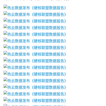
首
页
游
茶
原
创
游
戏
业
界
手