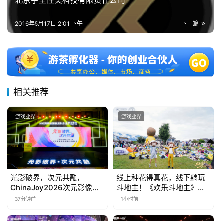
北京宇圣佳美科技有限责任公司
茶
2016年5月17日 2:01 下午
下一篇
对
接
会
上
相关推荐
海
站
游戏业界
游戏业界
中
文
光影破界，次元共融，
线上种花得真花，线下躺玩
(
ChinaJoy2026次元影像生
斗地主！《欢乐斗地主》欢
中
态标准化发展大会盛大召开
乐中国行·云南站精彩盘点
37分钟前
1小时前
国
)