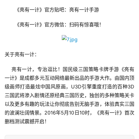
月
　　《亮有一计》官方贴吧：亮有一计手游
3
0
　　《亮有一计》官方微信：扫码有惊喜哦！
日
游
关于亮有一计：
茶
对
    亮有一计，专治逗比！国民级三国策略卡牌手游《亮有
一计》是成都多元互动网络最新出品的手游大作。由国内顶
接
级画师打造最炫中国风原画，U3D引擎重度打造的百种3D
会
三国武将渗入剧情还原经典三国历史，独创的多种策略关卡
上
以及更多有趣的玩法让你彻底告别无脑手游，体验真实三国
海
的波澜壮阔情景。2016年5月10日10时，《亮有一计》首次
删档测试震撼开启！
站