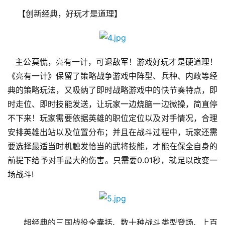
游
    【创新经典，好玩才是道理】
戏
业
界
   主公莫慌，亮有一计，可退敌军！游戏好玩才是硬道理！
手
《亮有一计》保留了策略战争游戏中阵型、兵种、内政等经
机
典的策略玩法，又吸纳了即时战略游戏中的快节奏特点，即
游
时走位、即时技能发送，让玩家一边烧脑一边微操，简直停
戏
不下来！玩家需要依据英雄的职位定位以及对手情况，合理
安排英雄出站以及位置分布；并且在战斗过程中，玩家还需
单
要选择最适当时机触发恰当的武将技能，才能在保全自身的
机
前提下给予对手最大的伤害。只需要0.01秒，就足以改变一
游
场战斗!
戏
休
闲
　　超经典的三国战役全囊括、数十种战斗类型登场、上百