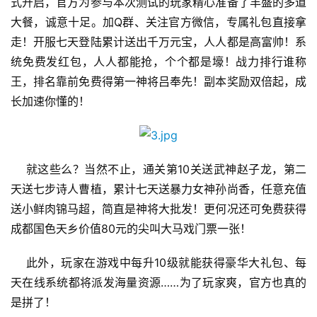
式开启，官方为参与本次测试的玩家精心准备了丰盛的多道
大餐，诚意十足。加Q群、关注官方微信，专属礼包直接拿
走！开服七天登陆累计送出千万元宝，人人都是高富帅！系
统免费发红包，人人都能抢，个个都是壕！战力排行谁称
王，排名靠前免费得第一神将吕奉先！副本奖励双倍起，成
长加速你懂的！
    就这些么？当然不止，通关第10关送武神赵子龙，第二
首
天送七步诗人曹植，累计七天送暴力女神孙尚香，任意充值
页
送小鲜肉锦马超，简直是神将大批发！更何况还可免费获得
成都国色天乡价值80元的尖叫大马戏门票一张！
游
茶
    此外，玩家在游戏中每升10级就能获得豪华大礼包、每
原
天在线系统都将派发海量资源……为了玩家爽，官方也真的
创
是拼了！