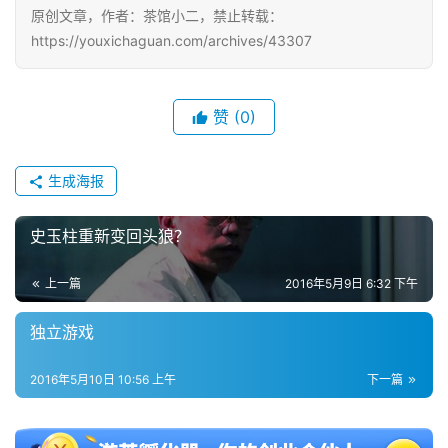
原创文章，作者：茶馆小二，禁止转载：
中
https://youxichaguan.com/archives/43307
文
(
中
赞
(0)
国
)
生成海报
史玉柱重新变回头狼？
上一篇
2016年5月9日 6:32 下午
独立游戏
2016年5月10日 10:56 上午
下一篇