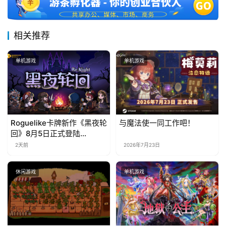
相关推荐
单机游戏
单机游戏
Roguelike卡牌新作《黑夜轮
与魔法使一同工作吧！
回》8月5日正式登陆
Steam，首发9折优惠开启
2天前
2026年7月23日
休闲游戏
单机游戏