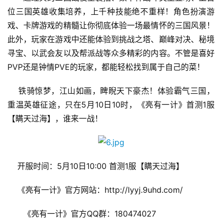
游
位三国英雄收集培养，上千种技能绝不重样！角色扮演游
戏
戏、卡牌游戏的精髓让你彻底体验一场最情怀的三国风景！
此外，玩家在游戏中还能体验到挑战之塔、巅峰对决、秘境
2
0
寻宝、以武会友以及帮派战等众多精彩的内容。不管是喜好
2
PVP还是钟情PVE的玩家，都能轻松找到属于自己的菜！
5
第
    铁骑惊梦，江山如画，睥睨天下豪杰！体验霸气三国，
十
重温英雄征途，只在5月10日10时，《亮有一计》首测1服
三
【瞒天过海】，谁来一战！
届
金
茶
奖
    开服时间：5月10日10:00 首测1服【瞒天过海】
    《亮有一计》官方网站：http://lyyj.9uhd.com/
7
　　《亮有一计》官方QQ群：180474027