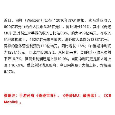
近日，网禅（Webzen）公布了2016年度Q1财报，实际营业收入
首
600亿韩元（约合人民币3.36亿元），同比增长191%，其中《奇迹
页
MU》及其衍生IP手游的收入占比达83%，约为499亿韩元。在收入
的地域构成上，462亿韩元来自国内，海外收入总额为138亿韩元。
游
网禅的整体营业利润为170亿韩元，同比增长115%；Q1当期净利润
茶
为123亿韩元，同比增长66.9%。从环比来看，Q1的营业收入虽然
原
下降16.7%，但营业利润还是上涨19.0%，当期净利润更是惊人地上
创
涨了167.9%。受此利好消息影响，今日网禅股价大幅上扬，增幅达
6.17%。
游
戏
业
界
茶馆注：手游还有《奇迹世界》、《奇迹MU：最强者》、《C9 
Mobile》。
手