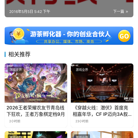
2016年5月5日 5:42 下午
下一篇
相关推荐
游戏业界
游戏业界
2026王者荣耀农友节青岛线
《穿越火线：潜伏》首度亮
下狂欢，王者万象棋定档9月
相嘉年华，CF IP迈向3A叙
事新高度
2小时前
23小时前
游戏业界
游戏业界