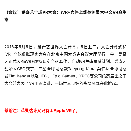
机
游
【会议】爱奇艺全球VR大会：iVR+套件上线欲创最大中文VR真生
戏
态
单
机
游
2016年5月5日，爱奇艺世界大会开幕，5日上午，大会开幕式和
戏
iVR+全球虚拟现实大会在北京中国大饭店会议大厅举行。会上爱奇
艺正式发布iVR+虚拟现实产品套件，启动VR生态激励计划。爱奇艺
休
创始人CEO龚宇、三星全球副总裁Taeyong Kim、英伟达全球副总
闲
裁Tim Bender以及HTC、 Epic Games、XPEC等公司的高层出席了
游
大会并发表了VR主题演讲，一场世界顶级的头脑风暴在此掀起。
戏
2
茶馆注：苹果估计又只有叫Apple VR了。
0
2
5