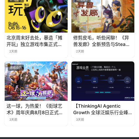
北京周末好去处，暴造「摊
修剪皮毛，听些闲聊！《异
开玩」独立游戏市集正式开
兽发廊》全新预告与Steam
票！
免费试玩公开
2天前
2天前
游戏业界
游戏业界
这一球，为热爱！《街球艺
【ThinkingAI Agentic
术》周年庆典8月8日正式上
Growth 全球泛娱乐行业峰
线，多重福利与全新内容同
会】Agent 时代，人到底负
3天前
3天前
步开启
责什么