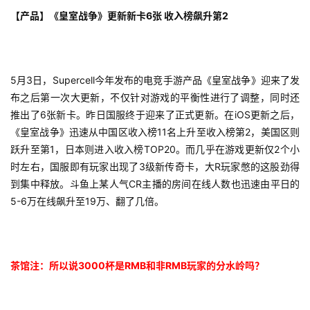
第
【产品】《皇室战争》更新新卡6张 收入榜飙升第2
十
三
届
金
5月3日，Supercell今年发布的电竞手游产品《皇室战争》迎来了发
茶
布之后第一次大更新，不仅针对游戏的平衡性进行了调整，同时还
奖
推出了6张新卡。昨日国服终于迎来了正式更新。在iOS更新之后，
《皇室战争》迅速从中国区收入榜11名上升至收入榜第2，美国区则
跃升至第1，日本则进入收入榜TOP20。而几乎在游戏更新仅2个小
时左右，国服即有玩家出现了3级新传奇卡，大R玩家憋的这股劲得
7
到集中释放。斗鱼上某人气CR主播的房间在线人数也迅速由平日的
月
5-6万在线飙升至19万、翻了几倍。
3
0
茶馆注：所以说3000杯是RMB和非RMB玩家的分水岭吗？
日
游