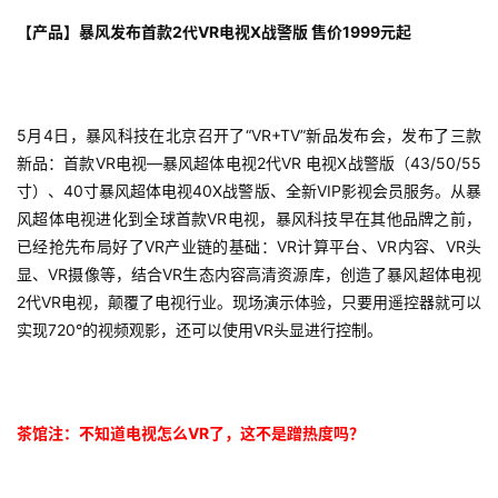
茶
【产品】暴风发布首款2代VR电视X战警版 售价1999元起
对
接
会
5月4日，暴风科技在北京召开了“VR+TV”新品发布会，发布了三款
新品：首款VR电视—暴风超体电视2代VR 电视X战警版（43/50/55
上
寸）、40寸暴风超体电视40X战警版、全新VIP影视会员服务。从暴
海
风超体电视进化到全球首款VR电视，暴风科技早在其他品牌之前，
已经抢先布局好了VR产业链的基础：VR计算平台、VR内容、VR头
站
显、VR摄像等，结合VR生态内容高清资源库，创造了暴风超体电视
2代VR电视，颠覆了电视行业。现场演示体验，只要用遥控器就可以
实现720°的视频观影，还可以使用VR头显进行控制。
中
文
(
中
茶馆注：不知道电视怎么VR了，这不是蹭热度吗？
国
)