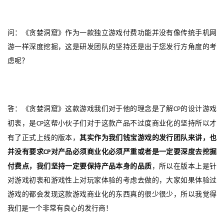
奖
问：《贪婪洞窟》作为一款独立游戏付费功能并没有像传统手机网
游一样深度挖掘，这是研发团队的坚持还是出于您发行方角度的考
7
虑呢？
月
3
0
答：《贪婪洞窟》这款游戏我们对于他的理念是了解
的设计游戏
CP
日
初衷，是
这帮小伙子们对于这款产品不过度商业化的坚持所以才
CP
游
有了正式上线的版本，
其实作为我们钱宝游戏的发行团队来讲，也
并没有要求
对产品必须商业化必须严重或者是一定要深度去挖掘
CP
茶
付费点，我们坚持一定要保持产品本身的品质
，所以在版本上是针
对
对游戏初衷和游戏性上对玩家体验的考虑去做的，大家如果体验过
接
游戏的都会发现这款游戏商业化的东西真的很少很少，所以我觉得
我们是一个非常有良心的发行商！
会