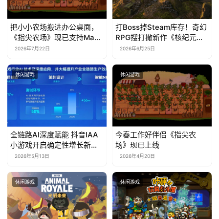
把小小农场搬进办公桌面，
打Boss掉Steam库存！奇幻
《指尖农场》现已支持Mac
RPG搜打撤新作《核纪元》
系统！
正式上线Steam：武器属性
2026年7月22日
2026年6月25日
全靠手造，暴死全掉光！
休闲游戏
休闲游戏
全链路AI深度赋能 抖音IAA
今春工作好伴侣《指尖农
小游戏开启确定性增长新周
场》现已上线
期
2026年5月13日
2026年4月20日
休闲游戏
休闲游戏