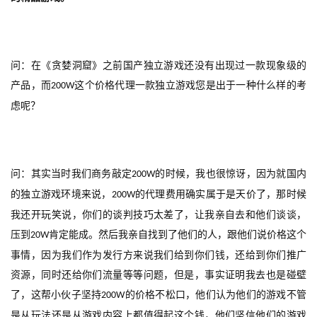
游
茶
原
问：在《贪婪洞窟》之前国产独立游戏还没有出现过一款现象级的
创
产品，而
这个价格代理一款独立游戏您是出于一种什么样的考
200W
虑呢？
游
戏
业
界
问：其实当时我们商务敲定
的时候，我也很惊讶，因为就国内
200W
的独立游戏环境来说，
的代理费用确实属于是天价了，那时候
200W
手
机
我还开玩笑说，你们的谈判技巧太差了，让我亲自去和他们谈谈，
游
压到
肯定能成。然后我亲自找到了他们的人，跟他们说价格这个
20W
戏
事情，因为我们作为发行方来说我们给到你们钱，还给到你们推广
资源，同时还给你们流量等等问题，但是，事实证明我去也是碰壁
单
了，这帮小伙子坚持
的价格不松口，他们认为他们的游戏不管
200W
机
是从玩法还是从游戏内容上都值得起这个钱，他们坚信他们的游戏