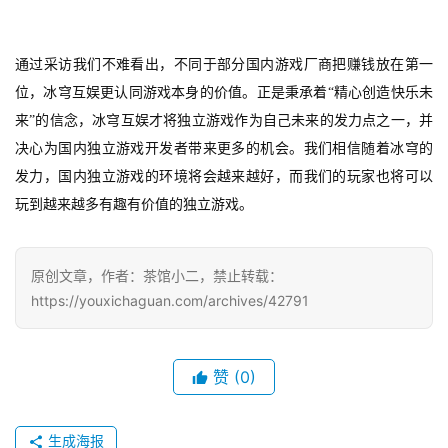
上
海
通过采访我们不难看出，不同于部分国内游戏厂商把赚钱放在第一
站
位，冰穹互娱更认同游戏本身的价值。正是秉承着“精心创造快乐未
来”的信念，冰穹互娱才将独立游戏作为自己未来的发力点之一，并
决心为国内独立游戏开发者带来更多的机会。我们相信随着冰穹的
中
发力，国内独立游戏的环境将会越来越好，而我们的玩家也将可以
文
玩到越来越多有趣有价值的独立游戏。
(
中
国
原创文章，作者：茶馆小二，禁止转载：
)
https://youxichaguan.com/archives/42791
赞
(0)
生成海报