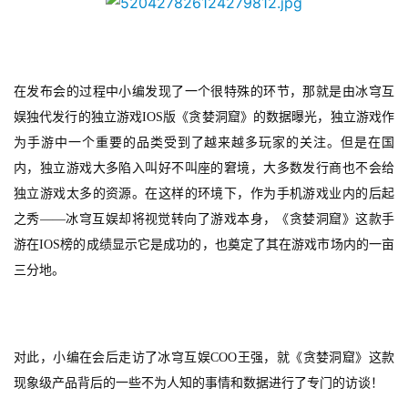
在发布会的过程中小编发现了一个很特殊的环节，那就是由冰穹互
娱独代发行的独立游戏
IOS
版
《贪婪洞窟》的数据曝光，独立游戏作
为手游中一个重要的品类受到了越来越多玩家的关注。但是在国
内，独立游戏大多陷入叫好不叫座的窘境，大多数发行商也不会给
独立游戏太多的资源。在这样的环境下，作为手机游戏业内的后起
之秀——冰穹互娱却将视觉转向了游戏本身，《贪婪洞窟》这款手
游在
IOS
榜的成绩显示它是
成功的，也奠定了其在游戏市场内的一亩
三分地。
对此，小编在会后走访了冰穹互娱
COO
王强，就
《贪婪洞窟》这款
现象级产品背后的一些不为人知的事情和数据进行了专门的访谈！