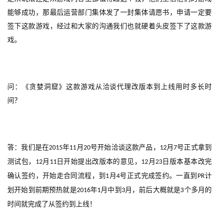
游
能够成功，那最后运营部门集体发了一封集体请愿书，申请一定要
戏
签下这款游戏，经过和大家的沟通我们也就硬着头皮签下了这款游
戏。
休
闲
游
戏
问：《贪婪洞窟》这款游戏从洽谈代理改版本到上线用时多长时
间？
2
0
2
5
答：我们是在
年
月
号开始洽谈这款产品，
月
号正式拿到
2015
11
20
12
7
第
十
测试包，
月
日开始提出改版本的意见，
月
日版本基本改完
12
11
12
23
三
确认签约，开始走合同流程，到
月
号正式完成签约。一直到
计
1
4
PR
届
划开始到前期预热就是
年
月中到
月，前后大概就是
个多月的
2016
1
3
3
金
时间就完成了从签约到上线！
茶