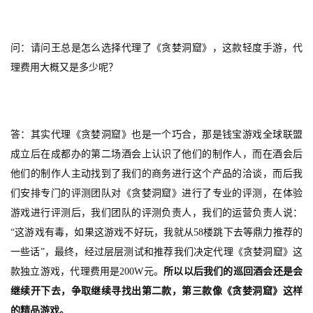
问：请问王总是怎么选择代理了《贪婪洞窟》，这款轻度手游，代
理费用大概又是多少呢？
答：其实代理《贪婪洞窟》也是一个巧合，那是钱宝游戏全球联盟
成立后在成都办的第二场酒会上认识了他们的制作人，而在酒会后
他们的制作人主动找到了我们的商务进行这个产品的洽谈，而后我
们安排专门的评测团队对《贪婪洞窟》进行了专业的评测，在体验
游戏进行评测后，我们团队的评测负责人，我们的运营负责人说：
“这游戏有毒，如果这游戏不好玩，我就从
58
楼跳下去等鼎力推荐的
一些话
”，最终，经过层层测试和推荐我们决定代理《贪婪洞窟》这
款独立游戏，代理费用是
200W
元。
所以以后我们的巡回酒会还是会
首
页
继续开下去，争取继续寻找出第二款，第三款像《贪婪洞窟》这样
的精品游戏。