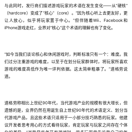
与此同时，发行商们描述游戏玩家的术语在发生变化——从“硬核”
奖
（hardcore）变成了“核心”（core）。“因为核心听上去更友好，更
让人放心，似乎将玩家置于中心。”但伴随着Wii、Facebook和
iPhone游戏走红，业界对“核心”这个术语的理解也有了变化。
7
月
“如今当我们谈论核心和休闲游戏时，判断标准只有一个：难度。我
3
们过分注重游戏的难度，以至于在划分玩家群体时，将玩家所喜欢
0
游戏的难度高低作为唯一评判依据。这太简单粗暴了。”道格劳说
日
道。
游
茶
道格劳称相比上世纪90年代，当代游戏产业的规模有很大增长，但
对
遗憾的是，业界仍然在用诞生自上世纪90年代的术语定义、划分当
代游戏产品，且这些术语只适用于一小部分技巧熟悉的玩家。他建
接
议开发者思考用心的方式看待玩家，肯定玩家与玩家之间存在个体
会