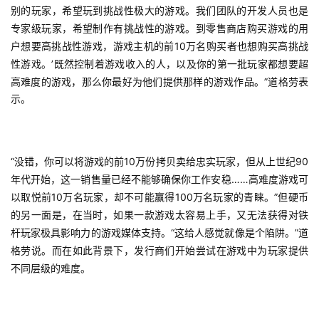
机
别的玩家，希望玩到挑战性极大的游戏。我们团队的开发人员也是
游
专家级玩家，希望制作有挑战性的游戏。到零售商店购买游戏的用
戏
户想要高挑战性游戏，游戏主机的前10万名购买者也想购买高挑战
性游戏。’既然控制着游戏收入的人，以
及你的第一批玩家都想要超
休
高难度的游戏，那么你最好为他们提供那样的游戏作品。”道格劳表
闲
示。
游
戏
“没错，你可以将游戏的前10万份拷贝卖给忠实玩家，但从上世纪90
2
年代开始，这一销售量已经不能够确保你工作安稳……高难度游戏可
0
以取悦前10万名玩家，却不可能赢得100万名玩家的青睐。”但硬币
2
5
的另一面是，在当时，如果一款游戏太容易上手，又无法获得对铁
第
杆玩家极具影响力的游戏媒体支持。“这给人感觉就像是个陷阱。”道
十
格劳说。而在如此背景下，发行商们开始尝试在游戏中为玩家提供
三
不同层级的难度。
届
金
茶