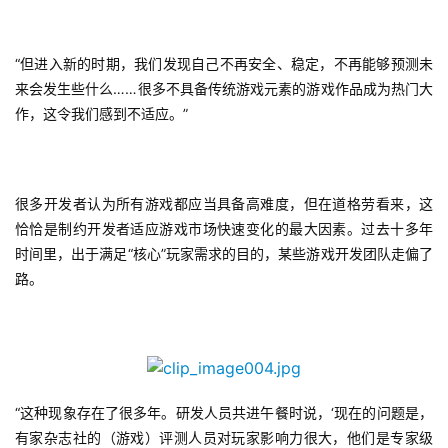
游
“但进入新的时期，我们发现自己不再安全、稳定，不再能够预测未
茶
来会发生些什么……很多不具备传统游戏元素的游戏作品成为热门大
原
作，这令我们感到不适应。”
创
游
戏
很多开发者认为所有游戏都应当具备高难度，但在道格劳看来，这
业
恰恰是制约开发者适应游戏市场快速变化的最大因素。过去十多年
界
时间里，出于满足“核心”玩家需求的目的，某些游戏开发团队走偏了
路。
手
机
游
戏
“这种现象存在了很多年。研发人员共进午餐时说，‘现在的问题是，
单
有家杂志社的（游戏）评测人员对玩家影响力很大，他们是专家级