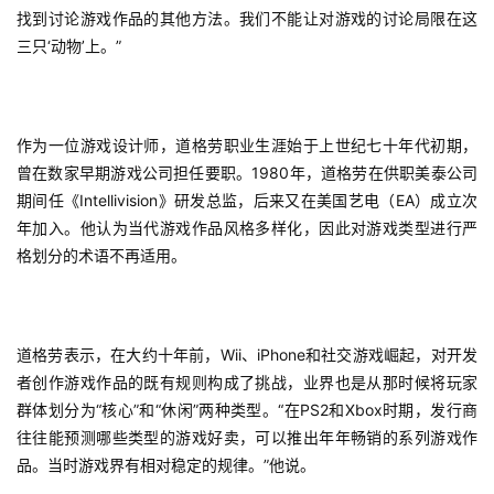
找到讨论游戏作品的其他方法。我们不能让对游戏的讨论局限在这
三只‘动物’上。”
作为一位游戏设计师，道格劳职业生涯始于上世纪七十年代初期，
曾在数家早期游戏公司担任要职。1980年，道格劳在供职美泰公司
期间任《Intellivision》研发总监，后来又在美国艺电（EA）成立次
年加入。他认为当代游戏作品风格多样化，因此对游戏类型进行严
格划分的术语不再适用。
道格劳表示，在大约十年前，Wii、iPhone和社交游戏崛起，对开发
者创作游戏作品的既有规则构成了挑战，业界也是从那时候将玩家
群体划分为“核心”和“休闲”两种类型。“在PS2和Xbox时期，发行商
往往能预测哪些类型的游戏好卖，可以推出年年畅销的系列游戏作
首
品。当时游戏界有相对稳定的规律。”他说。
页