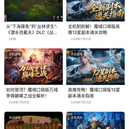
从“下海摸鱼”到“丛林求生”:
全机制拆解！魔域口袋版高
《潜水员戴夫》DLC《丛
难12星副本通关攻略
林》移动端定档8月14日
3天前
2026年7月31日
手机游戏
手机游戏
如何登顶？魔域口袋版万域
高难攻略！魔域口袋版12星
争锋巅峰之战全解析！
副本通关指南
2026年7月29日
2026年7月24日
休闲游戏
手机游戏