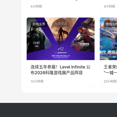
代，人到底负责什么
LOO
4小时前
4小时前
奇遇》
游戏业界
游戏业
连续五年参展！Level Infinite 公
王者荣
布2026科隆游戏展产品阵容
“一城
向奔赴
10小时前
22小时前