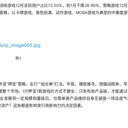
消除游戏12月活跃用户占比13.50%，较1月下降26.96%，策略游戏12
玩家青睐，以卡牌游戏、角色扮演、动作游戏、MOBA游戏为典型的中重度游
图3
变“押宝”策略，实行“”组合拳“打法。毕竟，爆款难寻，想撬动榜单，早
眼整个市场，CP押宝1款游戏的方式不健全，只有布局产品链，才能通过
业发展到一定规模和量级后，仅靠单款产品维持自身无疑是一场没底气
途流产？这些都是影响发行商影响力的决定因素。