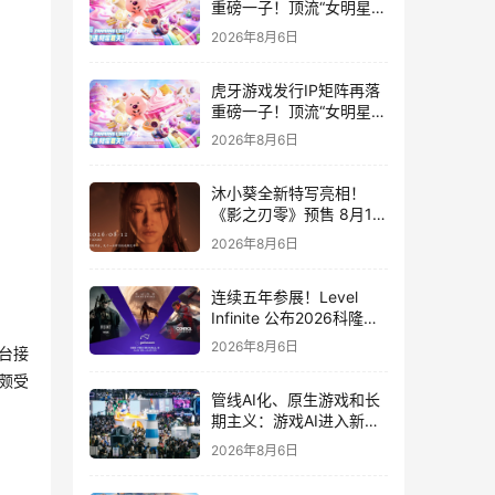
重磅一子！顶流“女明星”
ZANMANG LOOPY 正版
2026年8月6日
3D消除手游《消消奇遇》
惊喜曝光
虎牙游戏发行IP矩阵再落
重磅一子！顶流“女明星”
ZANMANG LOOPY 正版
2026年8月6日
3D消除手游《消消奇遇》
惊喜曝光
沐小葵全新特写亮相！
《影之刃零》预售 8月12
日开启
2026年8月6日
连续五年参展！Level
Infinite 公布2026科隆游
戏展产品阵容
2026年8月6日
台接
颇受
管线AI化、原生游戏和长
期主义：游戏AI进入新共
识时代
2026年8月6日