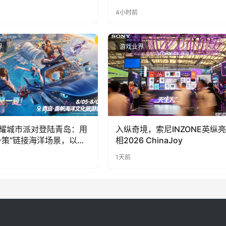
PY 正版3D消除手游《消消
LOOPY 正版3D消除手游《消
4小时前
惊喜曝光
奇遇》惊喜曝光
界
游戏业界
耀城市派对登陆青岛：用
入纵奇境，索尼INZONE英纵亮
一策”链接海洋场景，以双
相2026 ChinaJoy
带动夏日文旅
1天前