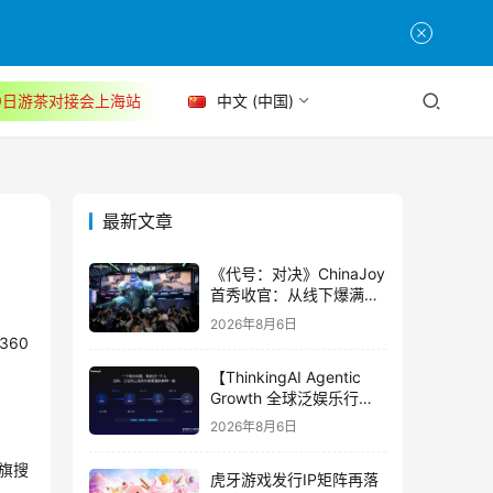
30日游茶对接会上海站
中文 (中国)
最新文章
《代号：对决》ChinaJoy
首秀收官：从线下爆满看
见玩家的真实期待
2026年8月6日
60
【ThinkingAI Agentic
Growth 全球泛娱乐行业
峰会】Agent 时代，人到
2026年8月6日
底负责什么
大旗搜
虎牙游戏发行IP矩阵再落