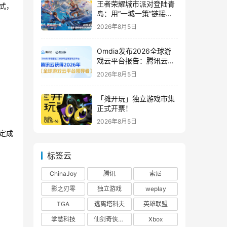
王者荣耀城市派对登陆青
模式，
岛：用“一城一策”链接海
洋场景，以双向奔赴带动
2026年8月5日
夏日文旅
Omdia发布2026全球游
戏云平台报告：腾讯云连
续两年入选“领导者”象限
2026年8月5日
「摊开玩」独立游戏市集
正式开票！
2026年8月5日
定成
标签云
ChinaJoy
腾讯
索尼
影之刃零
独立游戏
weplay
TGA
逃离塔科夫
英雄联盟
掌慧科技
仙剑奇侠传四
Xbox