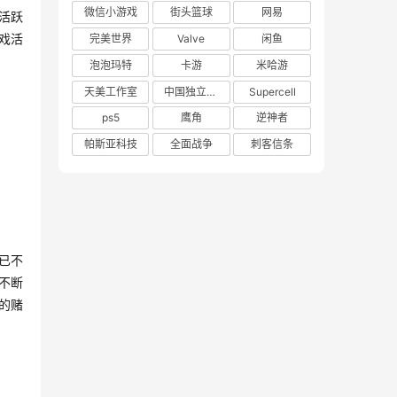
微信小游戏
街头篮球
网易
月活跃
戏活
完美世界
Valve
闲鱼
泡泡玛特
卡游
米哈游
天美工作室
中国独立游戏联盟
Supercell
ps5
鹰角
逆神者
帕斯亚科技
全面战争
刺客信条
已不
不断
的赌