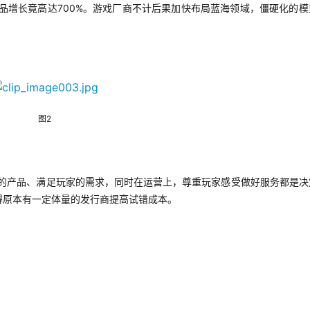
OBA产品增长竟高达700%。游戏厂商不计后果加快布局蓝海领域，僵硬化的
。
图2
质的产品、满足玩家的需求，同时在运营上，尊重玩家感受做好服务都是决
得原本有一定体量的发行商提高试错成本。