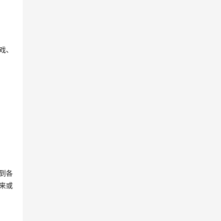
戏、
到各
来或