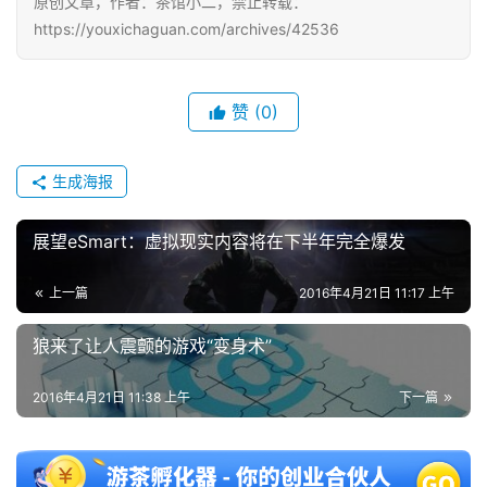
原创文章，作者：茶馆小二，禁止转载：
中
https://youxichaguan.com/archives/42536
文
(
中
赞
(0)
国
)
生成海报
展望eSmart：虚拟现实内容将在下半年完全爆发
上一篇
2016年4月21日 11:17 上午
狼来了让人震颤的游戏“变身术”
2016年4月21日 11:38 上午
下一篇