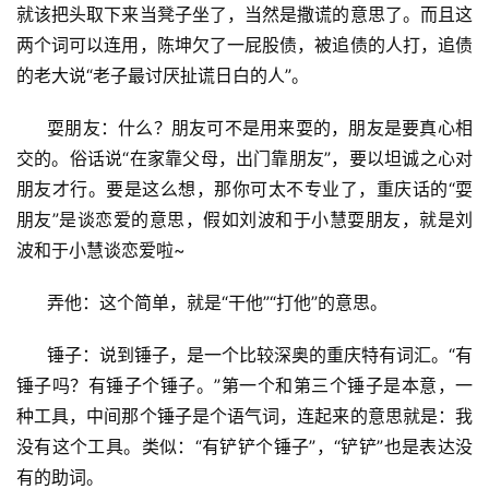
就该把头取下来当凳子坐了，当然是撒谎的意思了。而且这
游
戏
两个词可以连用，陈坤欠了一屁股债，被追债的人打，追债
业
的老大说“老子最讨厌扯谎日白的人”。
界
耍朋友：什么？朋友可不是用来耍的，朋友是要真心相
手
交的。俗话说“在家靠父母，出门靠朋友”，要以坦诚之心对
机
朋友才行。要是这么想，那你可太不专业了，重庆话的“耍
游
朋友”是谈恋爱的意思，假如刘波和于小慧耍朋友，就是刘
戏
波和于小慧谈恋爱啦~
单
弄他：这个简单，就是“干他”“打他”的意思。
机
游
锤子：说到锤子，是一个比较深奥的重庆特有词汇。“有
戏
锤子吗？有锤子个锤子。”第一个和第三个锤子是本意，一
种工具，中间那个锤子是个语气词，连起来的意思就是：我
休
没有这个工具。类似：“有铲铲个锤子”，“铲铲”也是表达没
闲
有的助词。
游