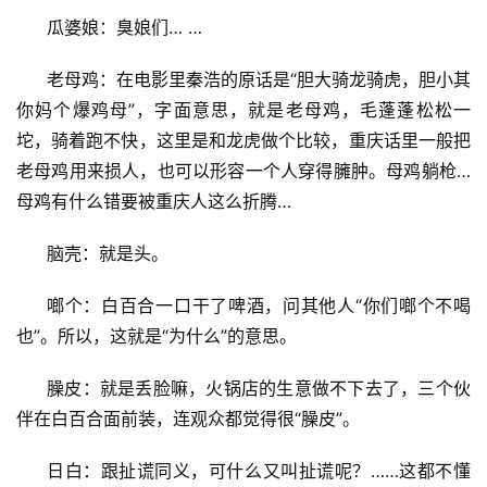
瓜婆娘：臭娘们… …
老母鸡：在电影里秦浩的原话是“胆大骑龙骑虎，胆小其
你妈个爆鸡母”，字面意思，就是老母鸡，毛蓬蓬松松一
坨，骑着跑不快，这里是和龙虎做个比较，重庆话里一般把
老母鸡用来损人，也可以形容一个人穿得臃肿。母鸡躺枪… 
母鸡有什么错要被重庆人这么折腾… 
脑壳：就是头。
首
啷个：白百合一口干了啤酒，问其他人“你们啷个不喝
页
也”。所以，这就是“为什么”的意思。
游
臊皮：就是丢脸嘛，火锅店的生意做不下去了，三个伙
茶
原
伴在白百合面前装，连观众都觉得很“臊皮”。
创
日白：跟扯谎同义，可什么又叫扯谎呢？……这都不懂