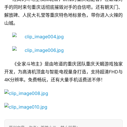
手的同时来句重庆话彻底摧毁对手的自信吧。还有朝天门、
3
解放碑、人民大礼堂等重庆特色地标景色，带你进入火辣的
0
山城。
日
游
茶
对
《全家斗地主》是由地道的重庆团队重庆天蝎游戏独家
接
开发，为
高清机顶盒与智能电视量身打造，支持超清FHD与
4K分辨率。免费畅玩，还有大量手机话费送不停！
会
上
海
站