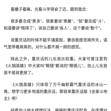
戏
看撒子看嘛，光看斗学得会了迈，跟到我念：
2
很多要念成“黑多”，很差要说“黑撇”，“就”要念成“斗”，
0
知道要讲“晓得了”，说自己要说“各人”，这个要说“勒个”。
2
5
说重庆话的时候不能平铺直叙，要自我感觉屌炸天，语
第
气里带着屌屌的，对什么都不屑一顾的感觉。
十
三
除此之外，重庆话的儿化音比较重。大家可曾注意到
届
《火锅英雄》中大家叫“眼镜”都说的“眼镜儿”，加上儿化音
金
茶
是不是就更屌了。
奖
《火锅英雄》只体现了万千幽默霸气重庆话的冰山一
角，想学习更多地道的重庆话，那就来重庆话版《全家斗地
主》吧！
7
月
经典的斗地主棋牌玩法，麻辣的重庆话配音，在虐爆对