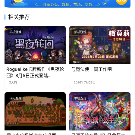
相关推荐
单机游戏
单机游戏
Roguelike卡牌新作《黑夜轮
与魔法使一同工作吧！
回》8月5日正式登陆
Steam，首发9折优惠开启
3天前
2026年7月23日
休闲游戏
单机游戏