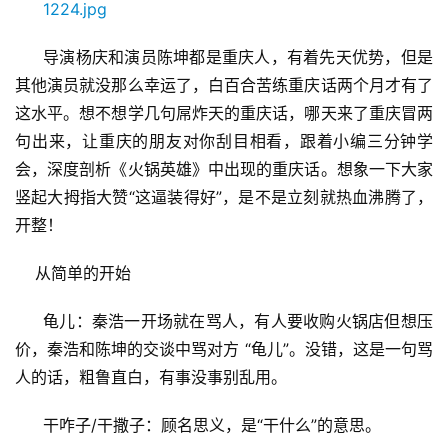
导演杨庆和演员陈坤都是重庆人，有着先天优势，但是
其他演员就没那么幸运了，白百合苦练重庆话两个月才有了
这水平。想不想学几句屌炸天的重庆话，哪天来了重庆冒两
句出来，让重庆的朋友对你刮目相看，跟着小编三分钟学
会，深度剖析《火锅英雄》中出现的重庆话。想象一下大家
竖起大拇指大赞“这逼装得好”，是不是立刻就热血沸腾了，
开整！
从简单的开始
龟儿：秦浩一开场就在骂人，有人要收购火锅店但想压
价，秦浩和陈坤的交谈中骂对方 “龟儿”。没错，这是一句骂
人的话，粗鲁直白，有事没事别乱用。
干咋子/干撒子：顾名思义，是“干什么”的意思。