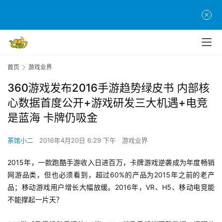
首页
游戏业界
360游戏发布2016手游趋势绿皮书 内部核
心数据首度公开+游戏研发三大机遇+电竞
首
是蓝海 卡牌仍吸金
页
茶馆小二
2016年4月20日 6:29 下午
游戏业界
游
茶
2015年，一款跑酷手游收入日进百万，卡牌游戏逆袭成为年度畅销
原
网游品类，但也必须看到，超过60%的产品为2015年之前的老产
创
品；移动游戏用户增长大幅放缓。2016年，VR、H5、移动电竞能
不能撑起一片天？    
游