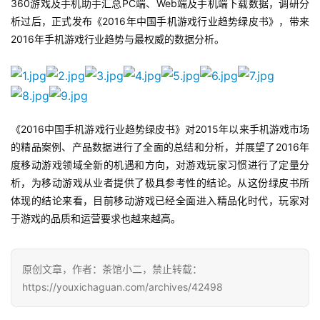
戏
360游戏及手机助手汇总PC端、Web端及手机端下载数据，调研分
业
析过后，正式发布《2016年中国手机游戏行业趋势绿皮书》，带来
界
2016年手机游戏行业趋势与最权威的数据分析。
手
机
游
戏
《2016中国手机游戏行业趋势绿皮书》对2015年以来手机游戏市场
的精品案例、产品数据进行了全面的总结和分析，并展望了2016年
度移动游戏领域全新的机遇和方向，对游戏玩家习惯进行了定量分
单
机
析，为移动游戏从业者提供了极具参考性的结论。从这份绿皮书所
游
体现的结论来看，目前移动游戏已经全面进入精品化时代，玩家对
戏
于游戏的品质和运营要求也越来越高。
休
原创文章，作者：茶馆小二，禁止转载：
闲
https://youxichaguan.com/archives/42498
游
戏