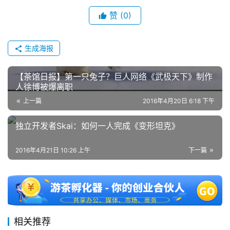
赞
(0)
2
0
2
生成海报
5
第
【茶馆日报】第一只兔子？巨人网络《武极天下》制作
十
人徐博被爆离职
三
上一篇
2016年4月20日 6:18 下午
届
金
独立开发者Skai：如何一人完成《变形坦克》
茶
奖
2016年4月21日 10:26 上午
下一篇
7
月
相关推荐
3