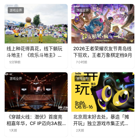
0
游戏业界
游戏业界
日
游
茶
线上种花得真花，线下躺玩
2026王者荣耀农友节青岛线
对
斗地主！《欢乐斗地主》欢
下狂欢，王者万象棋定档9月
乐中国行·云南站精彩盘点
5分钟前
7小时前
接
会
游戏业界
游戏业界
上
海
站
《穿越火线：潜伏》首度亮
北京周末好去处，暴造「摊
相嘉年华，CF IP迈向3A叙
开玩」独立游戏市集正式开
事新高度
票！
1天前
2天前
中