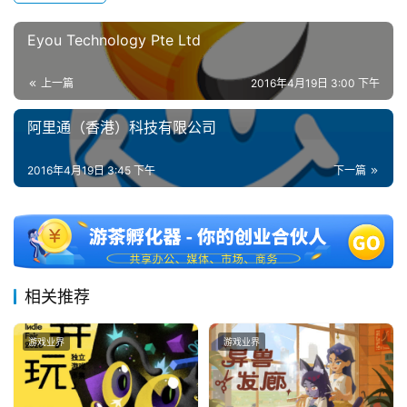
日
Eyou Technology Pte Ltd
游
茶
上一篇
2016年4月19日 3:00 下午
对
阿里通（香港）科技有限公司
接
2016年4月19日 3:45 下午
下一篇
会
上
海
站
相关推荐
游戏业界
游戏业界
中
文
(