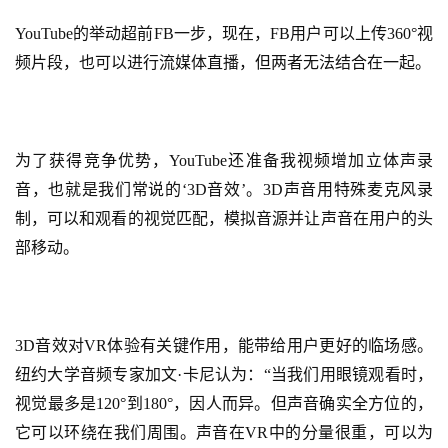
YouTube的举动超前FB一步，现在，FB用户可以上传360°视
手
频片段，也可以进行流媒体直播，但两者无法结合在一起。
机
游
戏
为了获得竞争优势，YouTube还准备我视频增加立体声录
单
音，也就是我们常说的‘3D音效’。3D声音用特殊麦克风录
机
制，可以和观看的视觉匹配，模拟音源并让声音在用户的头
游
部移动。
戏
休
闲
3D音效对VR体验有关键作用，能带给用户更好的临场感。
游
纽约大学音频专家加文·卡尼认为：“当我们用眼镜观看时，
戏
视觉最多是120°到180°，因人而异。但声音确实全方位的，
它可以环绕在我们周围。声音在VR中的分量很重，可以为
2