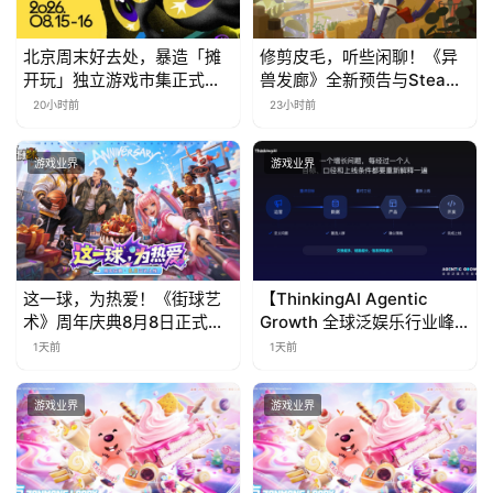
中
国
北京周末好去处，暴造「摊
修剪皮毛，听些闲聊！《异
)
开玩」独立游戏市集正式开
兽发廊》全新预告与Steam
票！
免费试玩公开
20小时前
23小时前
游戏业界
游戏业界
这一球，为热爱！《街球艺
【ThinkingAI Agentic
术》周年庆典8月8日正式上
Growth 全球泛娱乐行业峰
线，多重福利与全新内容同
会】Agent 时代，人到底负
1天前
1天前
步开启
责什么
游戏业界
游戏业界