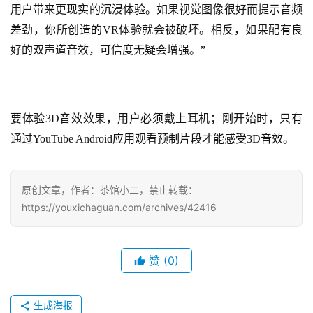
0
用户带来更现实的沉浸体验。如果视觉图像很好而提示音频
2
差劲，你所创造的VR体验就会被破坏。相反，如果配有良
5
好的双声道音效，可信度无疑会增强。”
第
十
三
届
要体验3D音效效果，用户必须戴上耳机；刚开始时，只有
金
通过YouTube Android应用观看预制片段才能感受3D音效。
茶
奖
原创文章，作者：茶馆小二，禁止转载：
https://youxichaguan.com/archives/42416
7
月
赞
(0)
3
0
生成海报