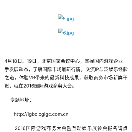
机
游
戏
单
机
游
戏
4月18日、19日，北京国家会议中心，掌握国内游戏企业一
手发展动态，了解国际市场最新行情，交流IP与泛娱乐经验
休
之道，体验VR带来的最新科技成果，获取商务市场新鲜干
闲
货，就在2016国际游戏商务大会。
游
戏
    专题地址：
2
　　http://igbc.cgigc.com.cn
0
2
　　2016国际游戏商务大会暨互动娱乐展参会报名请点