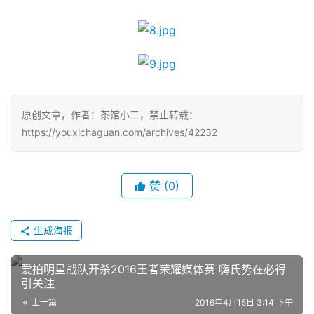
茶
对
接
会
原创文章，作者：茶馆小二，禁止转载：
上
https://youxichaguan.com/archives/42232
海
站
赞
(0)
中
生成海报
文
(
爱拍明星战队开杀2016王者荣耀媒体赛 嗨氏势在必得
中
引关注
国
上一篇
2016年4月15日 3:14 下午