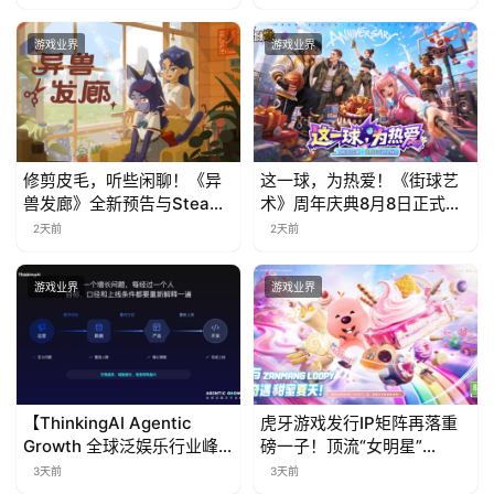
游戏业界
游戏业界
修剪皮毛，听些闲聊！《异
这一球，为热爱！《街球艺
兽发廊》全新预告与Steam
术》周年庆典8月8日正式上
免费试玩公开
线，多重福利与全新内容同
2天前
2天前
步开启
游戏业界
游戏业界
【ThinkingAI Agentic
虎牙游戏发行IP矩阵再落重
Growth 全球泛娱乐行业峰
磅一子！顶流“女明星”
会】Agent 时代，人到底负
ZANMANG LOOPY 正版3D
3天前
3天前
责什么
消除手游《消消奇遇》惊喜