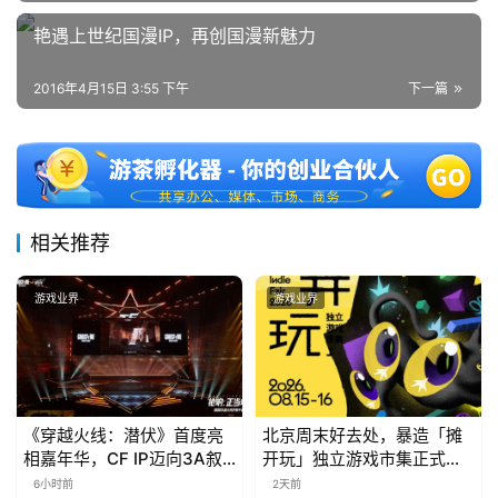
)
艳遇上世纪国漫IP，再创国漫新魅力
2016年4月15日 3:55 下午
下一篇
相关推荐
游戏业界
游戏业界
《穿越火线：潜伏》首度亮
北京周末好去处，暴造「摊
相嘉年华，CF IP迈向3A叙
开玩」独立游戏市集正式开
事新高度
票！
6小时前
2天前