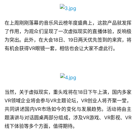
在上周刚刚落幕的音乐风云榜年度盛典上，这款产品就发挥
了作用，为观众们呈现了一次虚拟现实的直播体验，反响极
首
为突出。此外，在大会18日、19日两天优先签到的来宾，将
页
有机会获得VR眼镜一套，相信也会让大家不虚此行。
游
茶
原
创
当然，关于虚拟现实，重头戏将在18日下午上演，国内多家
游
VR领域企业将会参与VR主题论坛，VR创业人将齐聚一堂，
戏
共同讲述国内VR市场如今的变化与发展趋势。活动将由主
业
题演讲与对话圆桌两部分组成，涉及VR游戏、VR影视、VR
界
线下体验等多个方面，值得期待。
手