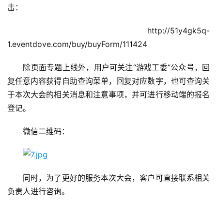
5
击：
第
十
　　http://51y4gk5q-
三
1.eventdove.com/buy/buyForm/111424
届
金
　　除页面专题上线外，用户可关注“游戏工委”公众号，回
茶
复任意内容获得自助查询菜单，回复对应数字，也可查询关
奖
于本次大会的相关消息和注意事项，并可进行移动端的报名
登记。
7
　　微信二维码：
月
3
　　同时，为了更好的服务本次大会，客户可直接联系相关
0
负责人进行咨询。
日
游