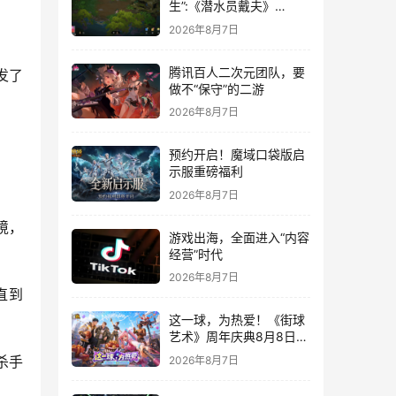
生”:《潜水员戴夫》
DLC《丛林》移动端定档
2026年8月7日
8月14日
腾讯百人二次元团队，要
发了
做不“保守”的二游
2026年8月7日
预约开启！魔域口袋版启
示服重磅福利
2026年8月7日
境，
游戏出海，全面进入“内容
经营”时代
2026年8月7日
直到
这一球，为热爱！《街球
艺术》周年庆典8月8日正
式上线，多重福利与全新
2026年8月7日
杀手
内容同步开启