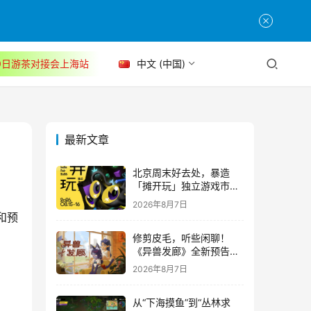
30日游茶对接会上海站
中文 (中国)
最新文章
北京周末好去处，暴造
「摊开玩」独立游戏市集
正式开票！
2026年8月7日
和预
修剪皮毛，听些闲聊！
《异兽发廊》全新预告与
Steam免费试玩公开
2026年8月7日
从“下海摸鱼”到“丛林求