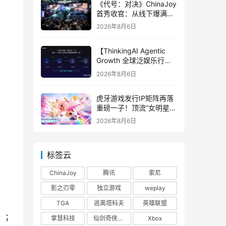
《代号：对决》ChinaJoy
首秀收官：从线下爆满看
见玩家的真实期待
2026年8月6日
【ThinkingAI Agentic
Growth 全球泛娱乐行业
峰会】Agent 时代，人到
2026年8月6日
底负责什么
虎牙游戏发行IP矩阵再落
重磅一子！顶流“女明星”
ZANMANG LOOPY 正版
2026年8月6日
3D消除手游《消消奇遇》
惊喜曝光
标签云
ChinaJoy
腾讯
索尼
影之刃零
独立游戏
weplay
TGA
逃离塔科夫
英雄联盟
R）；
掌慧科技
仙剑奇侠传四
Xbox