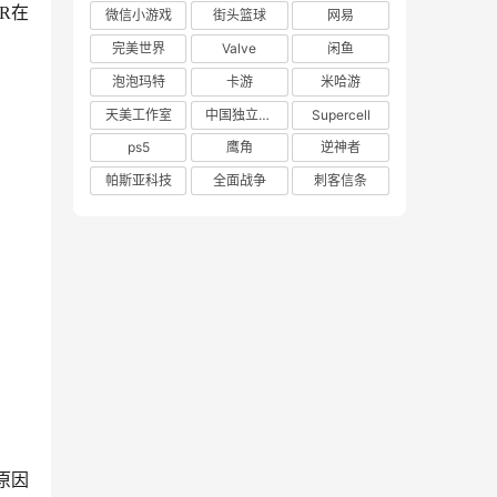
VR在
微信小游戏
街头篮球
网易
完美世界
Valve
闲鱼
泡泡玛特
卡游
米哈游
天美工作室
中国独立游戏联盟
Supercell
ps5
鹰角
逆神者
帕斯亚科技
全面战争
刺客信条
原因