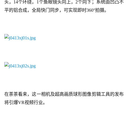
头，14个环绕，1个鱼眼镜头向上，2个向下；系统由凹凸不
平的铝合成，全局快门同步，可实现即时360°拍摄。
在茶茶看来，这一相机及超高画质球形图像剪辑工具的发布
将引爆VR视频行业。
首
页
游