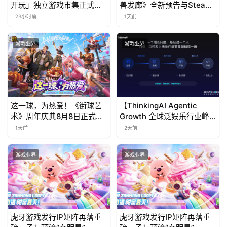
开玩」独立游戏市集正式开
兽发廊》全新预告与Steam
票！
免费试玩公开
23小时前
1天前
游戏业界
游戏业界
这一球，为热爱！《街球艺
【ThinkingAI Agentic
术》周年庆典8月8日正式上
Growth 全球泛娱乐行业峰
线，多重福利与全新内容同
会】Agent 时代，人到底负
1天前
2天前
步开启
责什么
游戏业界
游戏业界
虎牙游戏发行IP矩阵再落重
虎牙游戏发行IP矩阵再落重