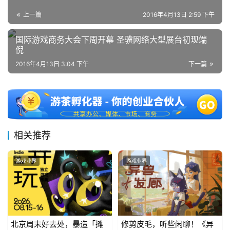
海
上一篇
2016年4月13日 2:59 下午
站
国际游戏商务大会下周开幕 圣骥网络大型展台初现端
倪
中
2016年4月13日 3:04 下午
下一篇
文
(
中
国
)
相关推荐
游戏业界
游戏业界
北京周末好去处，暴造「摊
修剪皮毛，听些闲聊！《异