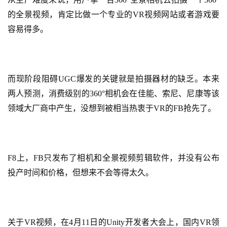
的全景视频，肯定比做一个专业的VR视频网站或者游戏要
休
容易得多。
闲
游
戏
而现阶段阻碍UGC爆发的关键就是拍摄器材的缺乏。本来
2
两人预测，消费级别的360°相机会在佳能、索尼、尼康等该
0
领域大厂商中产生，没想到被相当热衷于VR的FB抢先了。
2
5
第
十
F8上，FB只发布了相机和全景视频剪辑软件，并没有公布
三
投产时间和价格，但想来不会等得太久。
届
金
茶
奖
关于VR视频，在4月11日的Unity开发者大会上，国内VR领