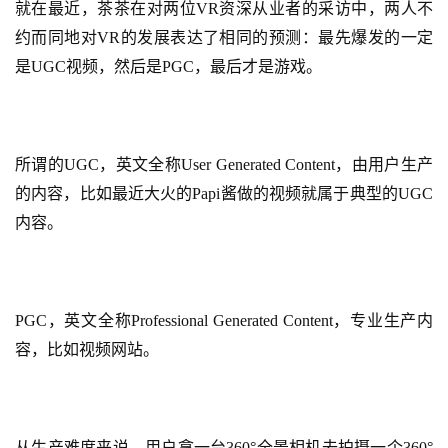
就在最近，茶茶在对两位VR资深从业者的采访中，两人不
茶
约而同地对VR的发展表达了相同的预测：最先爆发的一定
原
创
是UGC视频，然后是PGC，最后才是游戏。
游
戏
所谓的UGC，英文全称User Generated Content，由用户生产
业
界
的内容，比如最近大火的Papi酱做的视频就属于典型的UGC
内容。
手
机
游
戏
PGC，英文全称Professional Generated Content，专业生产内
容，比如视频网站。
单
机
游
戏
从生产难度来说，用户拿一台360°全景相机去拍摄一个360°