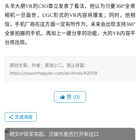
头羊大朋VR的CSO章立发表了看法，他认为只要360°全景
相机一旦面世，UGC形式的VR内容将爆发；同时，他相
7
信，手机厂商在这方面一定有所作为，未来会出现支持360°
月
全景拍摄的手机，再加上一键分享的功能，大的VR内容平
3
台将出现。
0
日
原创文章，作者：茶馆小二，禁止转载：
https://youxichaguan.com/archives/42008
游
茶
赞
(0)
对
接
生成海报
会
上
网文IP异军突起，泛娱乐能否打开新出口