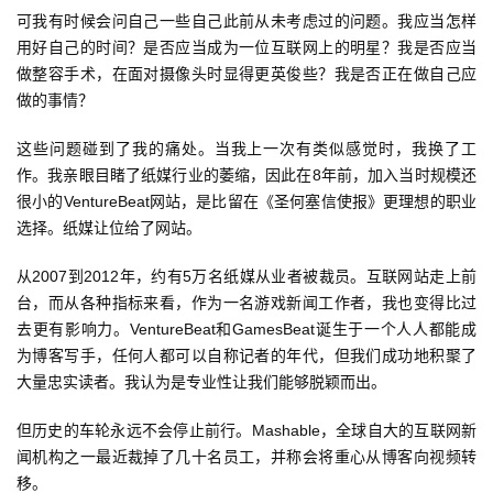
戏
可我有时候会问自己一些自己此前从未考虑过的问题。我应当怎样
用好自己的时间？是否应当成为一位互联网上的明星？我是否应当
单
做整容手术，在面对摄像头时显得更英俊些？我是否正在做自己应
机
做的事情？
游
戏
这些问题碰到了我的痛处。当我上一次有类似感觉时，我换了工
作。我亲眼目睹了纸媒行业的萎缩，因此在8年前，加入当时规模还
休
很小的VentureBeat网站，是比留在《圣何塞信使报》更理想的职业
闲
选择。纸媒让位给了网站。
游
从2007到2012年，约有5万名纸媒从业者被裁员。互联网站走上前
戏
台，而从各种指标来看，作为一名游戏新闻工作者，我也变得比过
去更有影响力。VentureBeat和GamesBeat诞生于一个人人都能成
2
为博客写手，任何人都可以自称记者的年代，但我们成功地积聚了
0
大量忠实读者。我认为是专业性让我们能够脱颖而出。
2
5
但历史的车轮永远不会停止前行。Mashable，全球自大的互联网新
第
闻机构之一最近裁掉了几十名员工，并称会将重心从博客向视频转
十
移。