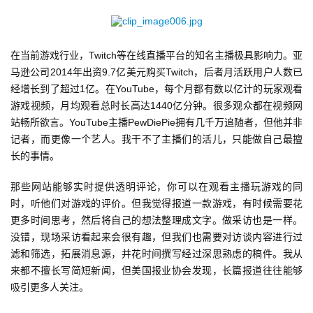
三
届
金
茶
在当前游戏行业，Twitch等在线直播平台的知名主播极具影响力。亚
奖
马逊公司2014年出资9.7亿美元购买Twitch，后者月活跃用户人数已
经增长到了超过1亿。在YouTube，每个月都有数以亿计的玩家观看
游戏视频，月均观看总时长高达1440亿分钟。很多观众都在视频网
站畅所欲言。YouTube主播PewDiePie拥有几千万追随者，但他并非
7
记者，而更像一个艺人。我干不了主播们的活儿，只能做自己最擅
长的事情。
月
3
那些网站能够实时提供透明评论，你可以在观看主播玩游戏的同
时，听他们对游戏的评价。但我觉得报道一款游戏，有时候需要花
0
更多时间思考，然后将自己的想法整理成文字。做采访也是一样。
日
没错，现场采访看起来会很有趣，但我们也需要对访谈内容进行过
滤和筛选，拓展消息源，并花时间撰写经过深思熟虑的稿件。我从
游
来都不擅长写简短新闻，但美国报业协会发现，长篇报道往往能够
茶
吸引更多人关注。
对