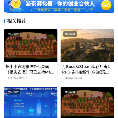
相关推荐
休闲游戏
休闲游戏
把小小农场搬进办公桌面，
打Boss掉Steam库存！奇幻
《指尖农场》现已支持Mac
RPG搜打撤新作《核纪元》
系统！
正式上线Steam：武器属性
2026年7月22日
2026年6月25日
全靠手造，暴死全掉光！
休闲游戏
休闲游戏