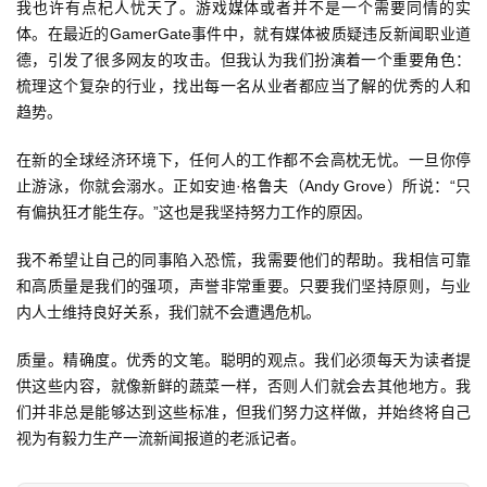
我也许有点杞人忧天了。游戏媒体或者并不是一个需要同情的实
体。在最近的GamerGate事件中，就有媒体被质疑违反新闻职业道
接
德，引发了很多网友的攻击。但我认为我们扮演着一个重要角色：
会
梳理这个复杂的行业，找出每一名从业者都应当了解的优秀的人和
趋势。
上
海
在新的全球经济环境下，任何人的工作都不会高枕无忧。一旦你停
止游泳，你就会溺水。正如安迪·格鲁夫（Andy Grove）所说：“只
站
有偏执狂才能生存。”这也是我坚持努力工作的原因。
我不希望让自己的同事陷入恐慌，我需要他们的帮助。我相信可靠
中
和高质量是我们的强项，声誉非常重要。只要我们坚持原则，与业
文
内人士维持良好关系，我们就不会遭遇危机。
(
中
质量。精确度。优秀的文笔。聪明的观点。我们必须每天为读者提
国
供这些内容，就像新鲜的蔬菜一样，否则人们就会去其他地方。我
)
们并非总是能够达到这些标准，但我们努力这样做，并始终将自己
视为有毅力生产一流新闻报道的老派记者。