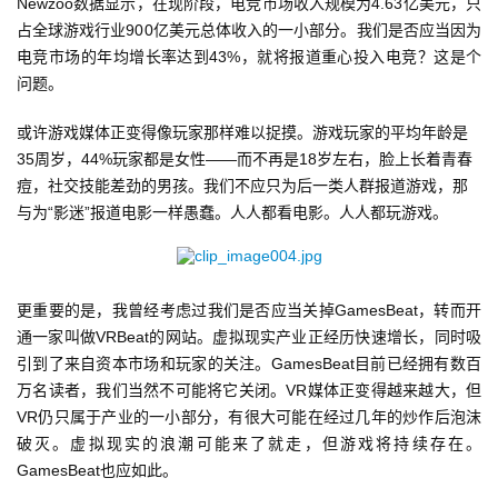
Newzoo数据显示，在现阶段，电竞市场收入规模为4.63亿美元，只
占全球游戏行业900亿美元总体收入的一小部分。我们是否应当因为
首
电竞市场的年均增长率达到43%，就将报道重心投入电竞？这是个
页
问题。
或许游戏媒体正变得像玩家那样难以捉摸。游戏玩家的平均年龄是
游
35周岁，44%玩家都是女性——而不再是18岁左右，脸上长着青春
茶
痘，社交技能差劲的男孩。我们不应只为后一类人群报道游戏，那
原
与为“影迷”报道电影一样愚蠢。人人都看电影。人人都玩游戏。
创
游
戏
更重要的是，我曾经考虑过我们是否应当关掉GamesBeat，转而开
业
通一家叫做VRBeat的网站。虚拟现实产业正经历快速增长，同时吸
界
引到了来自资本市场和玩家的关注。GamesBeat目前已经拥有数百
万名读者，我们当然不可能将它关闭。VR媒体正变得越来越大，但
VR仍只属于产业的一小部分，有很大可能在经过几年的炒作后泡沫
手
破灭。虚拟现实的浪潮可能来了就走，但游戏将持续存在。
机
GamesBeat也应如此。
游