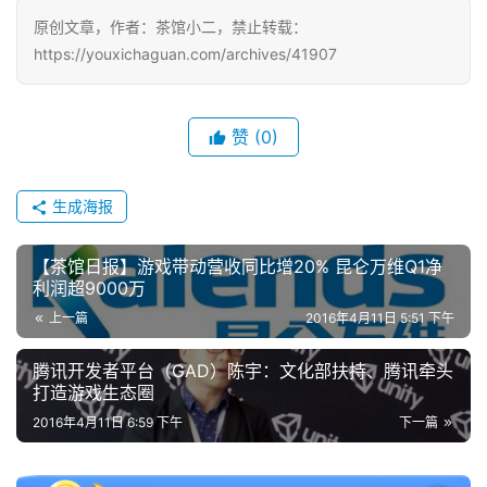
原创文章，作者：茶馆小二，禁止转载：
https://youxichaguan.com/archives/41907
赞
(0)
生成海报
【茶馆日报】游戏带动营收同比增20% 昆仑万维Q1净
利润超9000万
上一篇
2016年4月11日 5:51 下午
腾讯开发者平台（GAD）陈宇：文化部扶持、腾讯牵头
打造游戏生态圈
2016年4月11日 6:59 下午
下一篇