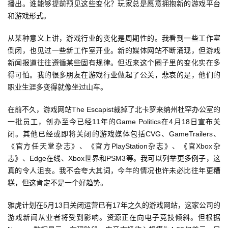
播出。谁能够提前预见这些变化？玩家总是愿意拥抱新的游戏平台
和游戏形式。
从某种意义上讲，游戏行业的变化是周期性的。我看到一些工作室
倒闭，也见过一些新工作室开业。新的媒体网站不断涌现，但游戏
新闻报道往往遵循某些固有规律。但近来这个圈子里的变化实在多
得可怕。我的很多朋友在游戏行业做起了公关，悲哀的是，他们的
职业生涯多变得就像坐过山车。
在前不久，游戏网站The Escapist裁掉了北卡罗来纳州杜罕办公室的
一批员工，创办至今已经11年的Game Politics在4月18日宣布关
闭。其他已经或即将关闭的游戏媒体包括CVG、GameTrailers、
《官方任天堂杂志》、《官方PlayStation杂志》、《官Xbox杂
志》、Edge在线、Xbox世界和PSM3等。我可以列举更多例子，这
真的令人沮丧。我不会夸大其词，今年的情况也许未必比往年更糟
糕，但这肯定不是一个好趋势。
雅虎计划在5月13日关闭运营已有17年之久的游戏网站，这家公司的
游戏新闻从业者将受到影响。资源正在向电子竞技倾斜。但根据