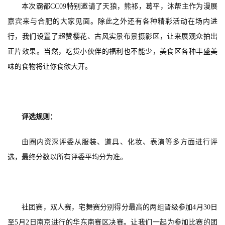
页
本次霸都CC09特别邀请了天狼，熊祁，葛平，沐帮主作为漫展
嘉宾来与合肥的大家见面。除此之外还有各种精彩活动在场内进
游
行，我们设置了超赞樱花、古风实景布景摄影区，让来展观众拍出
茶
原
正片效果。当然，吃货小伙伴的福利也不能少，美食区各种丰盛美
创
味的食物将让你食欲大开。
游
戏
业
评选规则：
界
由圈内资深评委从服装、道具、化妆、表演等多方面进行评
手
选，最终分数以所有评委平均分为准。
机
游
戏
社团赛，双人赛，宅舞赛分别得分最高的两组晋级参加4月30日
单
至5月2日南京进行的华东南赛区决赛。让我们一起为参加比赛的团