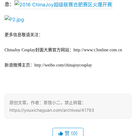
茶
息：
奖
更多信息敬请关注：
7
月
ChinaJoy Cosplay封面大赛官方网站：http://www.c3online.com.cn
3
新浪微博主页：http://weibo.com/chinajoycosplay
0
日
游
原创文章，作者：茶馆小二，禁止转载：
茶
https://youxichaguan.com/archives/41793
对
接
赞
(0)