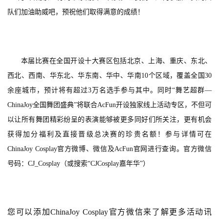
机
队们加油助威吧，预祝他们取得满意的成绩！
游
戏
休
本届
比赛
在全国开设十大赛区包括北京、
上海
、
重庆
、
东北
、
闲
西北
、
西南
、
华东北
、
华东南
、
华中
、
华南
10
个
区域，
覆盖
全国30
游
余
座城市，预计将有超过3
万名
选手参与其中。
同时
“舞艺超群
—
戏
C
hina
Joy
全国
舞团盛典”将联合A
cFun
开设独家线上活动专区，不但可
2
以
让
所有舞团
精彩
纷呈的表演能够被更多同好们所
关注
，更有机会
0
获得加分福利及直接晋级总决赛的珍贵
名额
！参与
详情
可在
2
C
hina
Joy C
osplay官方
微博、微信及AcFun官网进行查询。
官方微信
5
号码：CJ_Cosplay（或搜索“CJCosplay嘉年华”）
第
十
三
届
您可以添加ChinaJoy Cosplay官方微信来了解更多活动讯
金