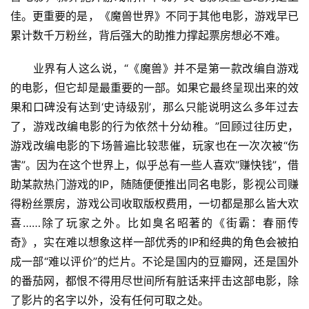
佳。更重要的是，《魔兽世界》不同于其他电影，游戏早已
累计数千万粉丝，背后强大的助推力撑起票房想必不难。
　　业界有人这么说，“《魔兽》并不是第一款改编自游戏
的电影，但它却是最重要的一部。如果它最终呈现出来的效
果和口碑没有达到‘史诗级别’，那么只能说明这么多年过去
了，游戏改编电影的行为依然十分幼稚。”回顾过往历史，
游戏改编电影的下场普遍比较悲催，玩家也在一次次被“伤
害”。因为在这个世界上，似乎总有一些人喜欢“赚快钱”，借
助某款热门游戏的IP，随随便便推出同名电影，影视公司赚
得粉丝票房，游戏公司收取版权费用，一切都是那么皆大欢
喜……除了玩家之外。比如臭名昭著的《街霸：春丽传
奇》，实在难以想象这样一部优秀的IP和经典的角色会被拍
成一部“难以评价”的烂片。不论是国内的豆瓣网，还是国外
的番茄网，都恨不得用尽世间所有脏话来抨击这部电影，除
了影片的名字以外，没有任何可取之处。