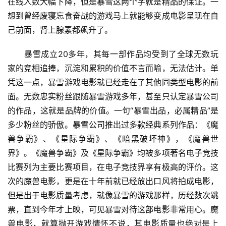
在线人数大幅下降，但是暴雪这两个字就是精品的保证。一
想到曾经废寝忘食奋战的游戏马上就能够变成电影呈现在自
己前面，肾上腺素都飙升了。
　　暴雪成立20多年，其每一部作品均受到了全球无数玩
家的竞相追捧，沉淀和累积的价值不言而喻，无法估计。单
凭这一点，暴雪游戏电影就已经走在了其他同类型电影的前
面。无数忠实粉丝跟随暴雪游戏多年，甚至只认定暴雪公司
的作品，这就是品牌的价值。一句“暴雪出品，必属精品”是
多少粉丝的骄傲。暴雪公司推出过多款经典系列作品：《魔
兽争霸》、《星际争霸》、《暗黑破坏神》，《魔兽世
界》。《魔兽争霸》及《星际争霸》均被多项著名电子竞技
比赛列为主要比赛项目，在电子竞技界享有极高的评价。这
次的魔兽电影，更是在十年前就已经放出口风将拍成电影，
但是出于电影质量考虑，就像暴雪的游戏那样，历经数次跳
票，直到今年才上映，可见暴雪对待这部电影非常用心。魔
兽电影，就算抛开游戏情怀不说，其电影质量也绝对是上