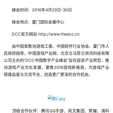
5
第
　　峰会时间：2016年4月29日-30日
十
三
　　峰会地点：厦门国际会展中心
届
金
　　DCC官方网站 http://www.thedcc.cn
茶
奖
　　由中国音数协游戏工委、中国软件行业协会、厦门市人
民政府指导，中国游戏产业网、北京立马昆仑资讯科技有限
公司主办的“DCC中国数字产业峰会”旨在促进产业转型，推
动游戏产业文化发展，聚焦2016游戏新格局，为游戏产业
7
搭建品鉴与交流平台，创造更广更深的合作机会。
月
3
0
日
　　顶级合作伙伴：腾讯QQ手游、阅文集团、荣耀、清科