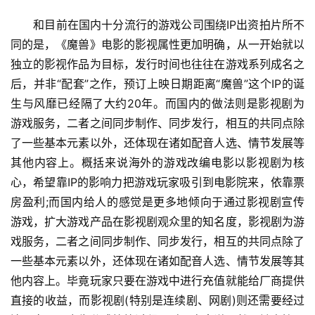
　　和目前在国内十分流行的游戏公司围绕IP出资拍片所不
同的是，《魔兽》电影的影视属性更加明确，从一开始就以
独立的影视作品为目标，发行时间也往往在游戏系列成名之
后，并非“配套”之作，预订上映日期距离“魔兽”这个IP的诞
首
页
生与风靡已经隔了大约20年。而国内的做法则是影视剧为
游戏服务，二者之间同步制作、同步发行，相互的共同点除
游
了一些基本元素以外，还体现在诸如配音人选、情节发展等
茶
其他内容上。概括来说海外的游戏改编电影以影视剧为核
原
心，希望靠IP的影响力把游戏玩家吸引到电影院来，依靠票
创
房盈利;而国内给人的感觉是更多地倾向于通过影视剧宣传
游戏，扩大游戏产品在影视剧观众里的知名度，影视剧为游
游
戏服务，二者之间同步制作、同步发行，相互的共同点除了
戏
一些基本元素以外，还体现在诸如配音人选、情节发展等其
业
他内容上。毕竟玩家只要在游戏中进行充值就能给厂商提供
界
直接的收益，而影视剧(特别是连续剧、网剧)则还需要经过