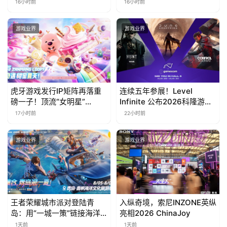
会】Agent 时代，人到底负
ZANMANG LOOPY 正版3D
16小时前
16小时前
责什么
消除手游《消消奇遇》惊喜
曝光
游戏业界
游戏业界
虎牙游戏发行IP矩阵再落重
连续五年参展！Level
磅一子！顶流“女明星”
Infinite 公布2026科隆游戏
ZANMANG LOOPY 正版3D
展产品阵容
17小时前
22小时前
消除手游《消消奇遇》惊喜
曝光
游戏业界
游戏业界
王者荣耀城市派对登陆青
入纵奇境，索尼INZONE英纵
岛：用“一城一策”链接海洋
亮相2026 ChinaJoy
场景，以双向奔赴带动夏日
1天前
1天前