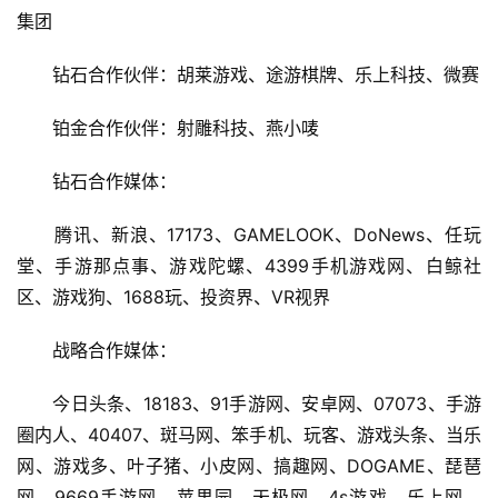
游
集团
茶
　　钻石合作伙伴：胡莱游戏、途游棋牌、乐上科技、微赛
对
接
　　铂金合作伙伴：射雕科技、燕小唛
会
　　钻石合作媒体：
上
　　腾讯、新浪、17173、GAMELOOK、DoNews、任玩
海
堂、手游那点事、游戏陀螺、4399手机游戏网、白鲸社
站
区、游戏狗、1688玩、投资界、VR视界
　　战略合作媒体：
中
文
　　今日头条、18183、91手游网、安卓网、07073、手游
(
圈内人、40407、斑马网、笨手机、玩客、游戏头条、当乐
中
网、游戏多、叶子猪、小皮网、搞趣网、DOGAME、琵琶
国
网、9669手游网、苹果园、天极网、4s游戏、乐上网、