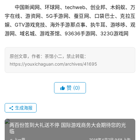
　　中国新闻网、环球网、techweb、创业邦、木蚂蚁、万
宇在线、游资网、5G手游网、蚕豆网、口袋巴士、克拉互
娱、GTV游戏竞技、海外手游那点事、执牛耳、游哆哆、观
游网、域名城、游戏茶馆、93636手游网、323G游戏网
原创文章，作者：茶馆小二，禁止转载：
https://youxichaguan.com/archives/41695
赞
(0)
生成海报
两百份签到大礼送不停 国际游戏商务大会期待您的光
临
上一篇
2016年4月7日 9:58 上午