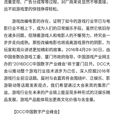
流量变现、广告分成等等过程，对厂商来说显然不够直接，
手
机
远不如游戏里的快钱挣得轻松。
游
戏
　　游戏改编电影的存在，证明了如今的游戏行业早已与电
影行业不相上下，成为人们的日常娱乐手段。虽然它依旧存
单
在诸多问题，但随着游戏人和电影人的不懈努力，终究会一
机
步步走向成熟。那些改编电影也将逃离游戏原作的阴影，为
游
玩家和观众讲述更加精彩的故事。2016年4月29-30日，由
戏
中国音数协游戏工委、厦门市政府指导，中国游戏产业网主
办的“2016DCC中国数字产业峰会”将于厦门召开。DCC大
休
会以推动整个游戏行业技术进步为己任，深入挖掘2016年
闲
游戏行业前沿话题。届时与会嘉宾将会围绕IP、泛娱乐、影
游
戏
游联动等话题发表观点，我们希望通过大会来宾的集思广
益，游戏行业在未来的产业链上能呈现多种形式的泛娱乐精
2
品发展，游戏产品能体现出更高文化价值与含金量。
0
2
　　【DCC中国数字产业峰会】