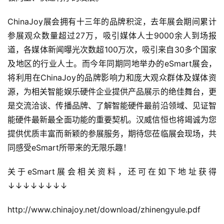
首
页
ChinaJoy展会拥有十三年的品牌积淀，去年展会期间累计
参展观众数量超过27万，吸引媒体人士9000余人到场报
游
道，各媒体新闻曝光次数超100万次，吸引来自30多个国家
茶
及地区的行业人士。而今年同期同地举办的eSmart展会，
原
创
将利用在ChinaJoy的品牌影响力和庞大观众群体及媒体资
源，为相关智能娱乐硬件企业提供产品展示的绝佳舞台，更
游
是交流洽谈、传播品牌、了解智能硬件最前沿领域、见证智
戏
能硬件最新最全面功能的重要契机。汉威信恒也将竭诚为您
业
提供优质丰富而新颖的参展服务，期待您莅临展会现场，共
界
同感受eSmart所带来的无限乐趣！
手
关于eSmart展会相关资料，还可在如下地址获得
机
↓↓↓↓↓↓↓↓
游
戏
http://www.chinajoy.net/download/zhinengyule.pdf