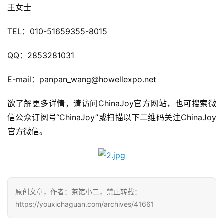
王女士
会
上
TEL：010-51659355-8015
海
QQ：2853281031
站
E-mail：panpan_wang@howellexpo.net
欲了解更多详情，请访问ChinaJoy官方网站，也可搜索微
中
信公众订阅号“ChinaJoy”或扫描以下二维码关注ChinaJoy
文
(
官方微信。
中
国
)
原创文章，作者：茶馆小二，禁止转载：
https://youxichaguan.com/archives/41661