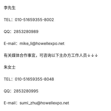
金
李先生
茶
奖
TEL：010-51659355-8002
QQ：2853280989
7
E-mail：mike_li@howellexpo.net
月
3
有关媒体合作事宜，可咨询以下主办方工作人员↓↓↓
0
朱女士
日
TEL：010-51659355-8048
游
茶
QQ：2853280995
对
E-mail：sumi_zhu@howellexpo.net
接