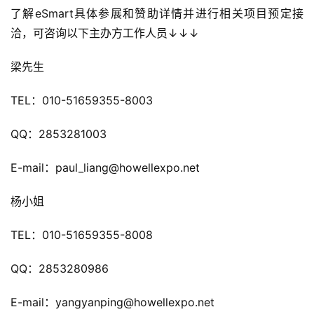
单
了解eSmart具体参展和赞助详情并进行相关项目预定接
机
洽，可咨询以下主办方工作人员↓↓↓
游
戏
梁先生
休
TEL：010-51659355-8003
闲
游
QQ：2853281003
戏
E-mail：paul_liang@howellexpo.net
2
杨小姐
0
2
TEL：010-51659355-8008
5
第
QQ：2853280986
十
三
E-mail：yangyanping@howellexpo.net
届