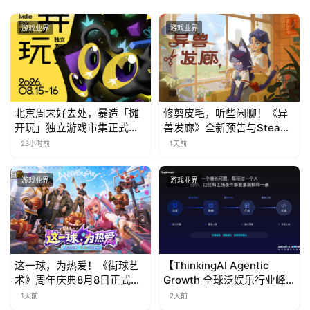
游戏业界
游戏业界
北京周末好去处，暴造「摊
修剪皮毛，听些闲聊！《异
开玩」独立游戏市集正式开
兽发廊》全新预告与Steam
票！
免费试玩公开
23小时前
1天前
游戏业界
游戏业界
这一球，为热爱！《街球艺
【ThinkingAI Agentic
术》周年庆典8月8日正式上
Growth 全球泛娱乐行业峰
线，多重福利与全新内容同
会】Agent 时代，人到底负
1天前
2天前
步开启
责什么