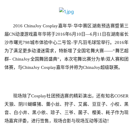
2016 ChinaJoy Cosplay
嘉年华
·
华中赛区湖南预选赛暨第三
届
CN
动漫游戏嘉年华将于
2016
年
6
月
10
日—
6
月
11
日在湖南省长
沙市曙光
798
城市体验中心二号馆
–
宇凡羽毛球馆举行。
2016
年
为了满足更多动漫迷需求，特新增了全国宅舞大赛——“舞艺超
群
– ChinaJoy
全国舞团盛典”，本次宅舞比赛分为单
/
双人赛和团
体赛，与ChinaJoy Cosplay嘉年华并称为ChinaJoy超级联赛。
现场除了
Cosplay
社团预选赛的精彩演出，还有知名
COSER
天狼、阴川蝴蝶猪、蕾小丝、狩子、艾酱、豆豆子、小权、黑
音、白小井、黑小依、琼子、三爷、菌子、樱美、耗子作为现
场嘉宾评委，进行签售，现场合影与现场互动等活动！