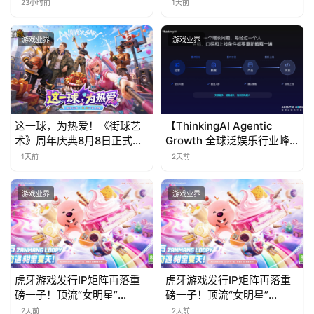
票！
免费试玩公开
23小时前
1天前
游戏业界
游戏业界
这一球，为热爱！《街球艺
【ThinkingAI Agentic
术》周年庆典8月8日正式上
Growth 全球泛娱乐行业峰
线，多重福利与全新内容同
会】Agent 时代，人到底负
1天前
2天前
步开启
责什么
游戏业界
游戏业界
虎牙游戏发行IP矩阵再落重
虎牙游戏发行IP矩阵再落重
磅一子！顶流“女明星”
磅一子！顶流“女明星”
ZANMANG LOOPY 正版3D
ZANMANG LOOPY 正版3D
2天前
2天前