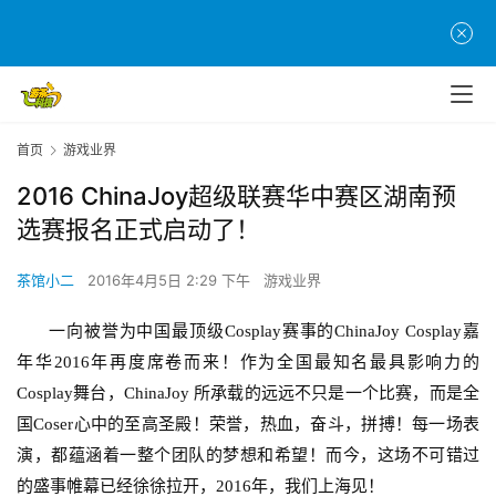
首页
游戏业界
2016 ChinaJoy超级联赛华中赛区湖南预
选赛报名正式启动了！
茶馆小二
2016年4月5日 2:29 下午
游戏业界
一向被誉为中国最顶级
Cosplay
赛事的
ChinaJoy Cosplay
嘉
年华
2016
年再度席卷而来！作为全国最知名最具影响力的
Cosplay
舞台，
ChinaJoy 
所承载的远远不只是一个比赛，而是全
国
Coser
心中的至高圣殿！荣誉，热血，奋斗，拼搏！每一场表
演，都蕴涵着一整个团队的梦想和希望！而今，这场不可错过
的盛事帷幕已经徐徐拉开，
2016
年，我们上海见！