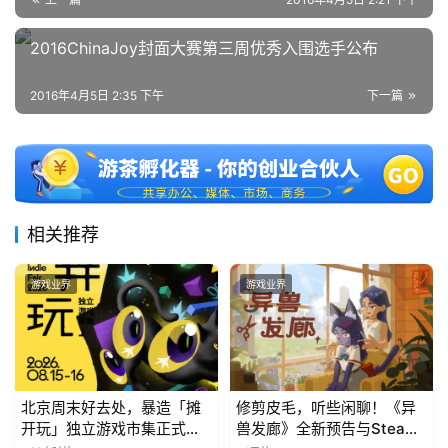
2016ChinaJoy封面大赛第三周优秀入围选手公布
2016年4月5日 2:35 下午
下一篇
相关推荐
游戏业界
游戏业界
北京周末好去处，暴造「摊
修剪皮毛，听些闲聊！《异
开玩」独立游戏市集正式开
兽发廊》全新预告与Steam