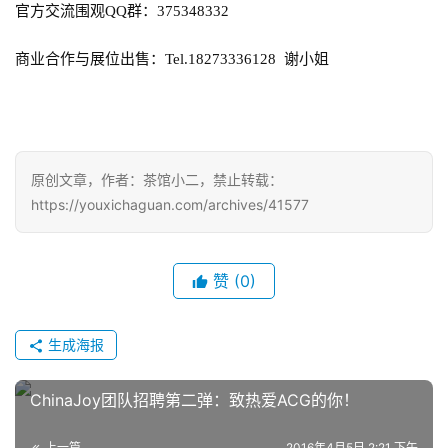
官方交流围观
QQ
群：
375348332
站
商业合作与展位出售：
Tel.1
8273336128  
谢小姐
中
文
(
原创文章，作者：茶馆小二，禁止转载：
中
https://youxichaguan.com/archives/41577
国
)
赞
(0)
生成海报
ChinaJoy团队招聘第二弹：致热爱ACG的你！
上一篇
2016年4月5日 2:21 下午