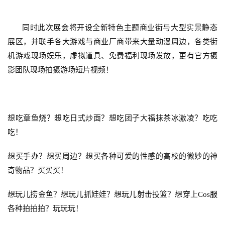
同时此次展会将开设全新特色主题商业街与大型实景静态
展区，并联手各大游戏与商业厂商带来大量动漫周边，各类街
机游戏现场娱乐，虚拟道具、免费福利现场发放，更有官方摄
影团队现场拍摄游场短片视频！
想吃章鱼烧？想吃日式炒面？想吃团子大福抹茶冰激凌？吃吃
吃！
想买手办？想买周边？想买各种可爱的性感的高校的微妙的神
奇物品？买买买！
首
页
想玩儿捞金鱼？想玩儿抓娃娃？想玩儿射击投篮？想穿上
Cos
服
各种拍拍拍？玩玩玩！
游