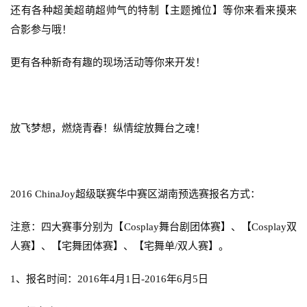
茶
还有各种超美超萌超帅气的特制【主题摊位】等你来看来摸来
原
合影参与哦！
创
更有各种新奇有趣的现场活动等你来开发！
游
戏
业
界
放飞梦想，燃烧青春！纵情绽放舞台之魂！
手
机
游
2016 ChinaJoy
超级联赛
华中赛区湖南预选赛报名方式：
戏
注意：四大赛事分别为【
Cosplay
舞台剧团体赛】、【
Cosplay
双
单
人赛】、【宅舞团体赛】、【宅舞单
/
双人赛】。
机
游
1
、报名时间：
2016
年
4
月
1
日
-2016
年
6
月
5
日
戏