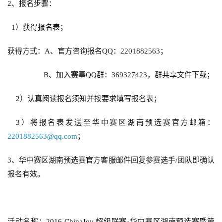
2
、报名步骤：
休
1
）获得报名表；
闲
游
获得方式：
A
、官方咨询报名
QQ
：
2201882563
；
戏
B
、加入赛事
QQ
群：
369327423
，群共享文件下载；
2
0
2
）认真阅读报名须知并按要求填写报名表；
2
5
3
）将报名表发送至华中赛区湖南预选赛官方邮箱：
第
2201882563@qq.com
；
十
三
3
、华中赛区湖南预选赛官方客服邮件回复参赛选手
/
团队即确认
届
报名有效。
金
茶
奖
活动名称：
2016 ChinaJoy 
超级联赛
·
华中赛区湖南预选赛暨第