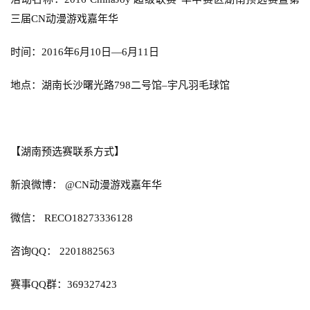
三届
CN
动漫游戏嘉年华
7
时间：
2016
年
6
月
10
日—
6
月
11
日
月
3
地点：湖南长沙曙光路
798
二号馆
–
宇凡羽毛球馆
0
日
【湖南预选赛联系方式】
游
茶
新浪微博：
 @CN
动漫游戏嘉年华
对
微信：
 RECO18273336128
接
咨询
QQ
：
 2201882563
会
上
赛事
QQ
群：
369327423
海