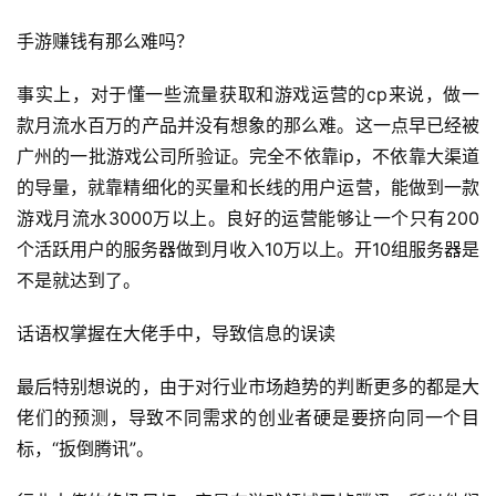
机
游
手游赚钱有那么难吗？
戏
事实上，对于懂一些流量获取和游戏运营的cp来说，做一
休
款月流水百万的产品并没有想象的那么难。这一点早已经被
闲
广州的一批游戏公司所验证。完全不依靠ip，不依靠大渠道
游
的导量，就靠精细化的买量和长线的用户运营，能做到一款
戏
游戏月流水3000万以上。良好的运营能够让一个只有200
个活跃用户的服务器做到月收入10万以上。开10组服务器是
2
不是就达到了。
0
2
话语权掌握在大佬手中，导致信息的误读
5
第
最后特别想说的，由于对行业市场趋势的判断更多的都是大
十
三
佬们的预测，导致不同需求的创业者硬是要挤向同一个目
届
标，“扳倒腾讯”。
金
茶