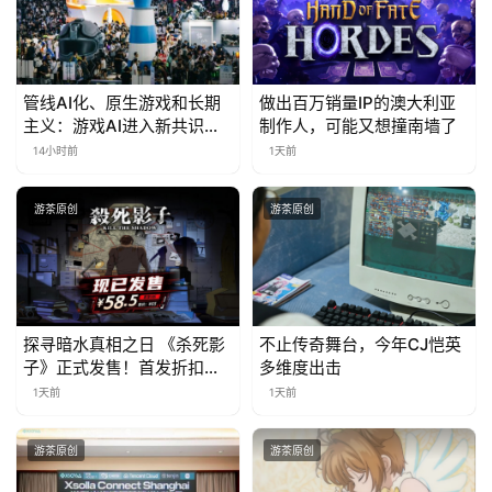
管线AI化、原生游戏和长期
做出百万销量IP的澳大利亚
主义：游戏AI进入新共识时
制作人，可能又想撞南墙了
代
14小时前
1天前
游茶原创
游茶原创
探寻暗水真相之日 《杀死影
不止传奇舞台，今年CJ恺英
子》正式发售！首发折扣限
多维度出击
时开启中
1天前
1天前
游茶原创
游茶原创