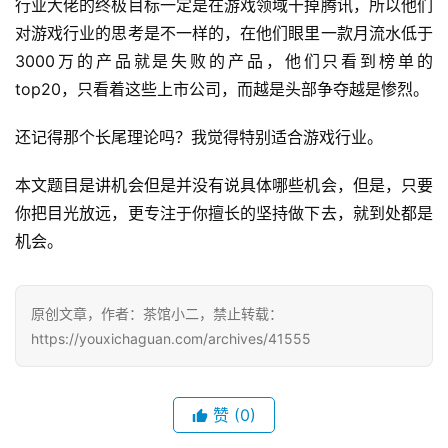
行业大佬的终极目标一定是在游戏领域干掉腾讯，所以他们
奖
对游戏行业的思考是不一样的，在他们眼里一款月流水低于
3000万的产品就是失败的产品，他们只看到榜单的
top20，只看着这些上市公司，而越是头部争夺越是惨烈。
7
还记得那个长尾理论吗？我觉得特别适合游戏行业。
月
本文题目是讲机会但是并没有说具体哪些机会，但是，只要
3
你把目光放远，更专注于你擅长的坚持做下去，就到处都是
0
机会。 
日
游
原创文章，作者：茶馆小二，禁止转载：
茶
https://youxichaguan.com/archives/41555
对
接
赞
(0)
会