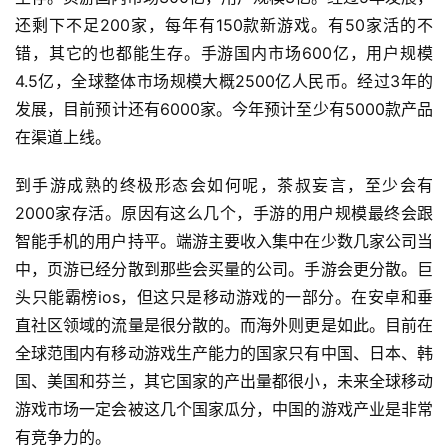
还剩下不足200家，每年有150款新游戏。有50家活的不
游
错，其它的也都能生存。手游国内市场600亿，用户规模
茶
4.5亿，全球整体市场规模大概2500亿人民币。经过3年的
原
发展，目前预计还有6000家。今年预计至少有5000款产品
创
在渠道上线。
游
到手游成熟的终极形态会如何呢，茶叔妄言，至少会有
戏
2000家存活。原因有这么几个，手游的用户规模最终会跟
业
智能手机的用户持平。端游主要收入集中在少数几家公司当
界
中，页游已经分散到那些会买量的公司。手游会更分散。巨
头只能霸榜ios，但这只是移动游戏的一部分。在安卓和垂
手
机
直社区领域的流量是很分散的。而海外则更是如此。目前在
游
全球范围内有移动游戏生产能力的国家只有中国、日本、韩
戏
国、美国和芬兰，其它国家的产出量都很小，未来全球移动
游戏市场一定会被这几个国家瓜分，中国的游戏产业是非常
单
有竞争力的。