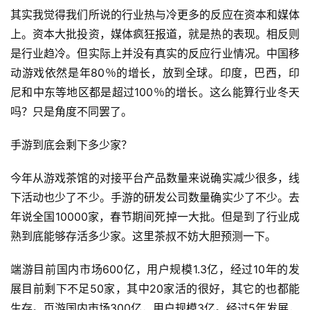
其实我觉得我们所说的行业热与冷更多的反应在资本和媒体
上。资本大批投资，媒体疯狂报道，就是热的表现。相反则
是行业趋冷。但实际上并没有真实的反应行业情况。中国移
动游戏依然是年80％的增长，放到全球。印度，巴西，印
尼和中东等地区都是超过100％的增长。这么能算行业冬天
吗？只是角度不同罢了。
手游到底会剩下多少家？
今年从游戏茶馆的对接平台产品数量来说确实减少很多，线
下活动也少了不少。手游的研发公司数量确实少了不少。去
年说全国10000家，春节期间死掉一大批。但是到了行业成
熟到底能够存活多少家。这里茶叔不妨大胆预测一下。
端游目前国内市场600亿，用户规模1.3亿，经过10年的发
首
展目前剩下不足50家，其中20家活的很好，其它的也都能
页
生存。页游国内市场300亿，用户规模3亿。经过5年发展，