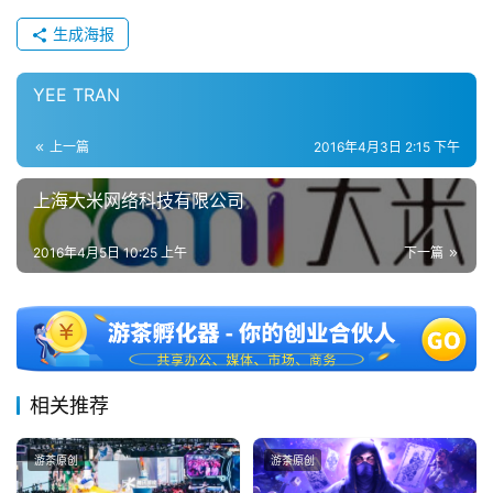
上
生成海报
海
YEE TRAN
站
上一篇
2016年4月3日 2:15 下午
中
上海大米网络科技有限公司
文
(
2016年4月5日 10:25 上午
下一篇
中
国
)
相关推荐
游茶原创
游茶原创