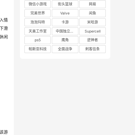
微信小游戏
街头篮球
网易
完美世界
Valve
闲鱼
收入情
泡泡玛特
卡游
米哈游
比下滑
天美工作室
中国独立游戏联盟
Supercell
休闲
ps5
鹰角
逆神者
帕斯亚科技
全面战争
刺客信条
。该游