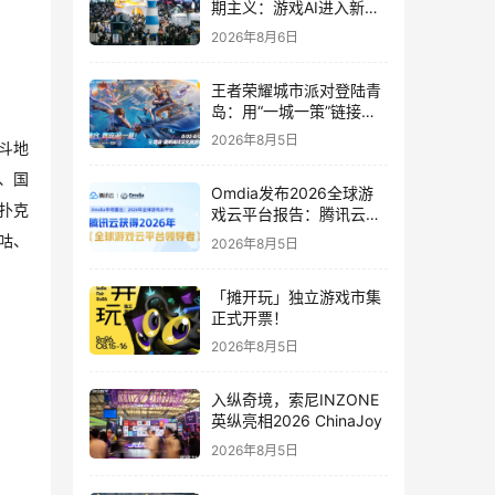
期主义：游戏AI进入新共
识时代
2026年8月6日
王者荣耀城市派对登陆青
岛：用“一城一策”链接海
洋场景，以双向奔赴带动
2026年8月5日
斗地
夏日文旅
、国
Omdia发布2026全球游
扑克
戏云平台报告：腾讯云连
续两年入选“领导者”象限
咕、
2026年8月5日
「摊开玩」独立游戏市集
正式开票！
2026年8月5日
入纵奇境，索尼INZONE
英纵亮相2026 ChinaJoy
2026年8月5日