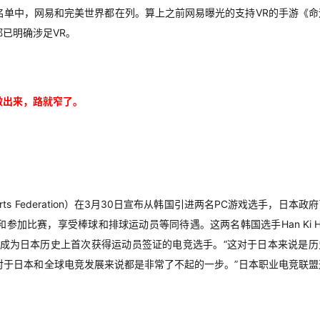
名单中，网易和完美世界都在列。算上之前网易曝光的支持VR的手游《命
已明确涉足VR。
做出来，路就窄了。
sports Federation）在3月30日宣布从韩国引进两名PC游戏选手，日本政
加比赛，享受棒球和排球运动员等同待遇。这两名韩国选手Han Ki Ho
atioN，成为日本历史上首次获得运动员签证的电竞选手。“这对于日本来说是
对于日本和全球电竞发展来说都是非常了不起的一步。”日本职业电竞联盟