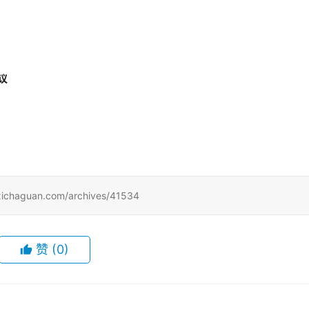
议
uan.com/archives/41534
赞
(0)