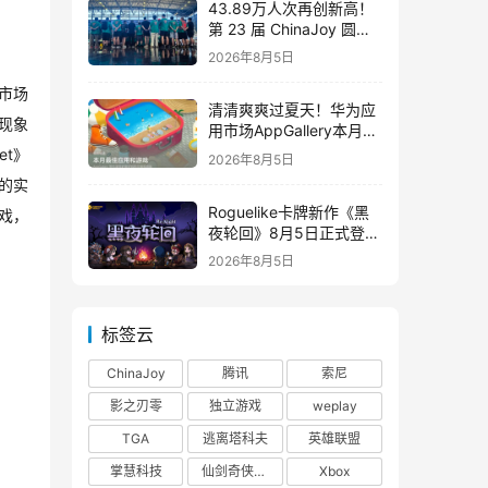
43.89万人次再创新高！
第 23 届 ChinaJoy 圆满
落幕：感谢有你，共赴这
2026年8月5日
场“与 AI 同游”的盛夏之约
市场
清清爽爽过夏天！华为应
现象
用市场AppGallery本月最
佳上新，款款提升幸福感
t》
2026年8月5日
的实
Roguelike卡牌新作《黑
戏，
夜轮回》8月5日正式登陆
Steam，首发9折优惠开
2026年8月5日
启
标签云
ChinaJoy
腾讯
索尼
影之刃零
独立游戏
weplay
TGA
逃离塔科夫
英雄联盟
掌慧科技
仙剑奇侠传四
Xbox