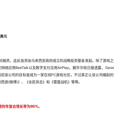
亿美元
元的D轮融资，这此投资由马来西亚政府成立的战略投资基金发起。除了游戏之
络应用BeeTalk以及数字支付应用AirPlay。据华尔街日报透露，Gare
9年，最初该公司的目标是成为一家在线PC游戏社区，不过真正让该公司崛起
西游(微博)》、《全民突击》和《雷霆战机》等等。
里的年复合增长率为90%。