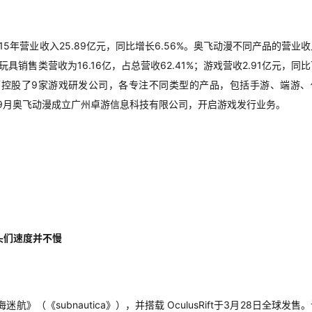
15年营业收入25.89亿元，同比增长6.56%。奥飞动漫不同产品的营业
玩具销售类营收为16.16亿，占总营收62.41%；游戏营收2.91亿元，同
漫旗下控股了9家游戏研发公司，各专注不同类型的产品，包括手游、端游、
年9月奥飞动漫成立广州卓游信息科技有限公司，开启游戏发行业务。
。
巨头们速度并不慢
（《subnautica》），并搭载 OculusRift于3月28日全球发售