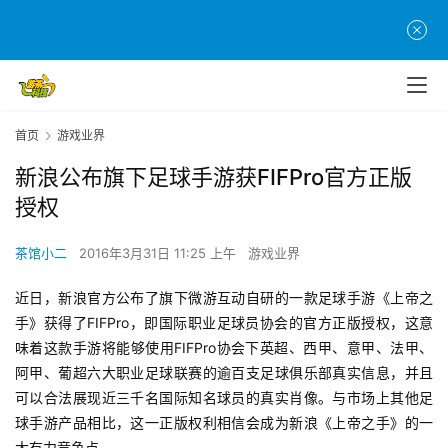
首页
游戏业界
新浪公布旗下足球手游获FIFPro官方正版
授权
茶馆小二
2016年3月31日 11:25 上午
游戏业界
近日，新浪官方公布了旗下微游互动自研的一款足球手游《上帝之
手》获得了FIFPro，即国际职业足球员协会的官方正版授权，这意
味着这款手游将能够使用FIFPro协会下英超、西甲、意甲、法甲、
阿甲、葡超六大职业足球联赛的逾百支足球俱乐部真实信息，并且
可以合法展现近三千名国际知名球员的真实肖像。与市场上其他足
球手游产品相比，这一正版权利相信会成为新浪《上帝之手》的一
大有力竞争点。