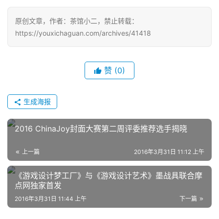
对
接
原创文章，作者：茶馆小二，禁止转载：
https://youxichaguan.com/archives/41418
会
上
赞
(0)
海
站
生成海报
2016 ChinaJoy封面大赛第二周评委推荐选手揭晓
中
文
上一篇
2016年3月31日 11:12 上午
(
中
《游戏设计梦工厂》与《游戏设计艺术》墨战具联合摩
国
点网独家首发
)
2016年3月31日 11:44 上午
下一篇