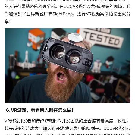
手
的人进行最精密的梳理分析。在UCCVR系列沙龙-成都站的现场，我
机
们邀请到了业界新锐厂商SightPano，进行VR视频案例拍摄重磅分
游
享！
戏
单
机
游
戏
休
闲
游
戏
6. VR游戏，看看别人都在怎么做！
2
VR游戏开发者和传统游戏制作开发团队的重合度有着高度一致性，
0
越来越多的游戏大厂加入到VR游戏开发中的队列来。UCCVR系列沙