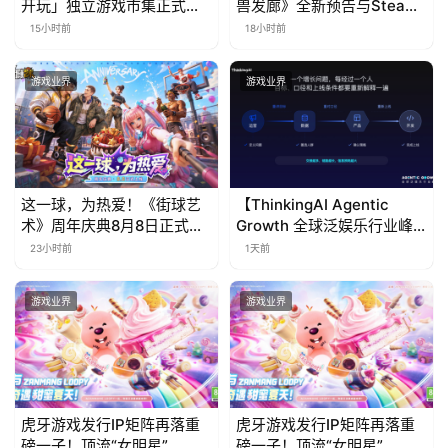
开玩」独立游戏市集正式开
兽发廊》全新预告与Steam
票！
免费试玩公开
15小时前
18小时前
游戏业界
游戏业界
这一球，为热爱！《街球艺
【ThinkingAI Agentic
术》周年庆典8月8日正式上
Growth 全球泛娱乐行业峰
线，多重福利与全新内容同
会】Agent 时代，人到底负
23小时前
1天前
步开启
责什么
游戏业界
游戏业界
虎牙游戏发行IP矩阵再落重
虎牙游戏发行IP矩阵再落重
磅一子！顶流“女明星”
磅一子！顶流“女明星”