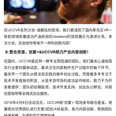
游
茶
对
在UCCVR系列沙龙-成都站的现场，我们邀请到了国内率先在VR一
接
体机领域有着成功产品经验的Idealens的现场展示与演讲分享。本
会
次沙龙，总会给你带来不一样的创新内容！
上
8. 整合资源，优聚+&UCCVR助力产业内容创新！
海
在国内，UCCVR是这样一群专业而低调的团队，他们最关心虚拟现
实行业里的最新动态，最关注在内容制作生产过程中的每个环节，
站
最关怀一个团队从想法到实践的艰辛创业过程，凭借着多年专注于
技术开发底层的积淀、从技术到市场的成功运作经验，致力于为开
发者提供：团队初创期投资、技术开发支持、创业办公孵化、内容
中
创意指导等全栈式创业服务。
文
2016年4月8日活动当天，UCCVR和“优聚+”现场发布联合基金，将
(
中
重磅对优秀团队进行天使/初创/A轮投资，助力内容创新，帮助团队
国
快速发展，为虚拟现实梦想加速。