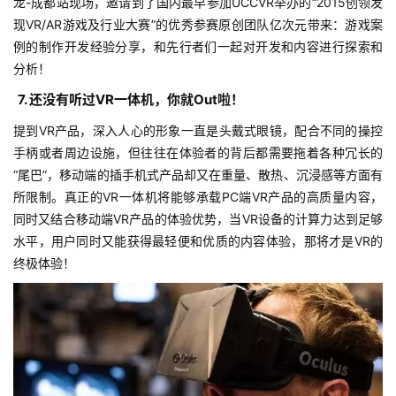
2
龙-成都站现场，邀请到了国内最早参加UCCVR举办的“2015创领发
5
现VR/AR游戏及行业大赛”的优秀参赛原创团队亿次元带来：游戏案
第
例的制作开发经验分享，和先行者们一起对开发和内容进行探索和
十
分析！
三
7. 还没有听过VR一体机，你就Out啦！
届
金
提到VR产品，深入人心的形象一直是头戴式眼镜，配合不同的操控
茶
手柄或者周边设施，但往往在体验者的背后都需要拖着各种冗长的
奖
“尾巴”，移动端的插手机式产品却又在重量、散热、沉浸感等方面有
所限制。真正的VR一体机将能够承载PC端VR产品的高质量内容，
同时又结合移动端VR产品的体验优势，当VR设备的计算力达到足够
水平，用户同时又能获得最轻便和优质的内容体验，那将才是VR的
7
终极体验！
月
3
0
日