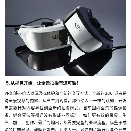
首
页
游
茶
原
5. 从视觉开始，让全景拍摄有迹可循！
创
VR能够带给人以沉浸式体验和全新的交互方式，全新的360°或者是
游
说全景视频的内容，从产生到观看，都带给人不一样的认知，开发
戏
商需要针对内容寻找到全新的拍摄模式，目前国内全景的摄像设
业
备、缝合算法等都还没有形成业界标准，如何更有效的采集、生
界
产、加工、创作、最后到输出，都需要完整的处理流程。借鉴于成
熟的厂商经验，帮助开发者、拍摄人士、导演制片等行业各个环节