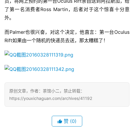
员，将网上预约的第一台Oculus Rift亲自送到阿拉斯加，给
界
了第一名消费者Ross Martin，后者对于这个惊喜十分意
外。
手
机
而Palmer也很兴奋，对这个决定，他直言：第一台Oculus 
游
Rift如果由一个随机的快递员去送，那太糟糕了！
戏
单
机
游
戏
原创文章，作者：茶馆小二，禁止转载：
休
https://youxichaguan.com/archives/41192
闲
游
戏
赞
(0)