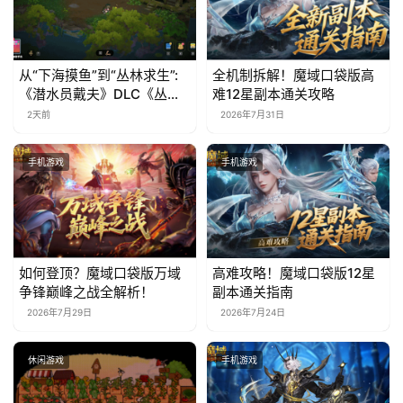
日
游
从“下海摸鱼”到“丛林求生”:
全机制拆解！魔域口袋版高
茶
《潜水员戴夫》DLC《丛
难12星副本通关攻略
林》移动端定档8月14日
2天前
2026年7月31日
对
接
手机游戏
手机游戏
会
上
海
如何登顶？魔域口袋版万域
高难攻略！魔域口袋版12星
站
争锋巅峰之战全解析！
副本通关指南
2026年7月29日
2026年7月24日
中
休闲游戏
手机游戏
文
(