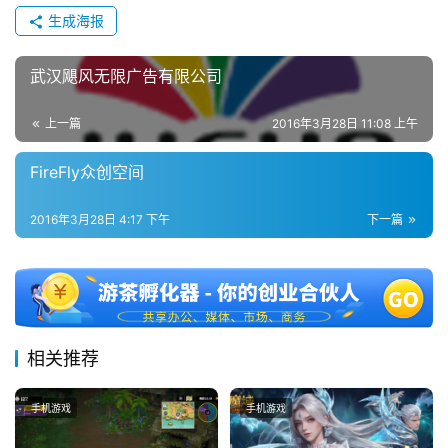
2
生成海报
0
2
5
武汉飓风无限广告有限公司
第
十
上一篇
2016年3月28日 11:08 上午
三
届
FireFly众创空间
金
茶
2016年3月28日 4:17 下午
下一篇
奖
7
相关推荐
月
3
手机游戏
手机游戏
0