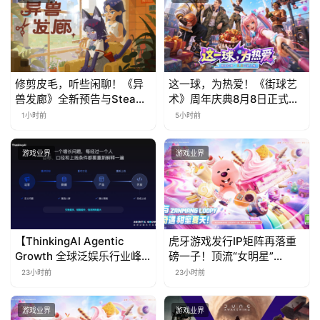
修剪皮毛，听些闲聊！《异
这一球，为热爱！《街球艺
兽发廊》全新预告与Steam
术》周年庆典8月8日正式上
免费试玩公开
线，多重福利与全新内容同
1小时前
5小时前
步开启
游戏业界
游戏业界
【ThinkingAI Agentic
虎牙游戏发行IP矩阵再落重
Growth 全球泛娱乐行业峰
磅一子！顶流“女明星”
会】Agent 时代，人到底负
ZANMANG LOOPY 正版3D
23小时前
23小时前
责什么
消除手游《消消奇遇》惊喜
曝光
游戏业界
游戏业界