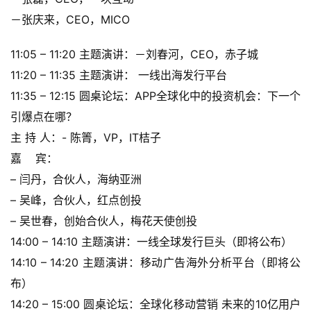
机
－张庆来，CEO，MICO
游
戏
11:05 – 11:20 主题演讲：－刘春河，CEO，赤子城
11:20 – 11:35 主题演讲： 一线出海发行平台
休
11:35 – 12:15 圆桌论坛：APP全球化中的投资机会：下一个
闲
游
引爆点在哪？
戏
主 持 人：- 陈箐，VP，IT桔子           
嘉    宾：
2
– 闫丹，合伙人，海纳亚洲
0
– 吴峰，合伙人，红点创投
2
5
– 吴世春，创始合伙人，梅花天使创投
第
14:00 – 14:10 主题演讲：一线全球发行巨头（即将公布）
十
14:10 – 14:20 主题演讲：移动广告海外分析平台（即将公
三
布）
届
金
14:20 – 15:00 圆桌论坛：全球化移动营销 未来的10亿用户