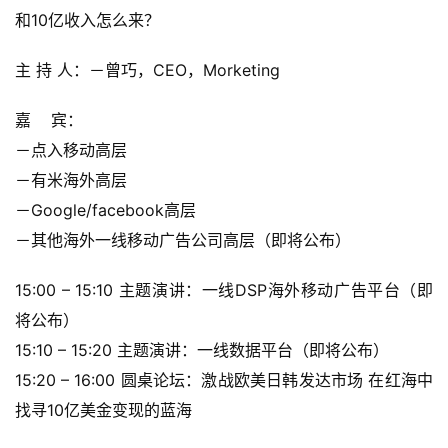
茶
和10亿收入怎么来？
奖
主 持 人：－曾巧，CEO，Morketing            
嘉    宾：
7
－点入移动高层
月
－有米海外高层
3
－Google/facebook高层
0
－其他海外一线移动广告公司高层（即将公布）
日
15:00 – 15:10 主题演讲：一线DSP海外移动广告平台（即
游
将公布）
茶
15:10 – 15:20 主题演讲：一线数据平台（即将公布）
对
15:20 – 16:00 圆桌论坛：激战欧美日韩发达市场 在红海中
找寻10亿美金变现的蓝海
接