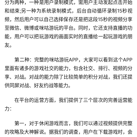
分为两种，一种是用户录制模式，需用户主动发起点击开始
和结束;另一种为系统录制模式，后台自动循环录制15秒视
单
频，然后用户可以自己选择保存还是把这段15秒的视频分享
机
至微信、微博或咪咕游玩的平台。同时，它还支持直播的功
游
能，用户可以把玩游戏的画面实时的直播给一起玩游戏的朋
戏
友。
休
　　第二种：完整的咪咕游玩APP，大家可以看到这个APP
闲
里面有诸多的游戏社交的能力，包含社交、排行、视频的分
游
享、对战。对战的能力除了比较简单的积分对战，我们还提
戏
供同屏对战、好友约战等能力。
2
　　在平台的运营方面，我们提供了三个层次的完善运营能
0
力：
2
5
　　第一，对于休闲游戏而言，我们可以通过视频提供完整
第
十
的攻略及大神解说。据我们的调查，用户在下载游戏时，会