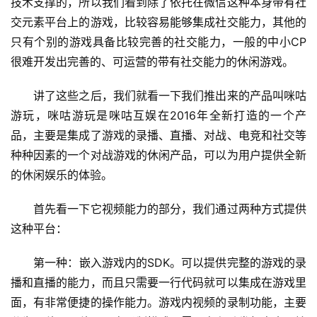
技术支撑的，所以我们看到除了依托在微信这种本身带有社
交元素平台上的游戏，比较容易能够集成社交能力，其他的
首
只有个别的游戏具备比较完善的社交能力，一般的中小CP
页
很难开发出完善的、可运营的带有社交能力的休闲游戏。
游
　　讲了这些之后，我们就看一下我们推出来的产品叫咪咕
茶
游玩，咪咕游玩是咪咕互娱在2016年全新打造的一个产
原
品，主要是集成了游戏的录播、直播、对战、电竞和社交等
创
种种因素的一个对战游戏的休闲产品，可以为用户提供全新
的休闲娱乐的体验。
游
戏
　　首先看一下它视频能力的部分，我们通过两种方式提供
业
界
这种平台：
　　第一种：嵌入游戏内的SDK。可以提供完整的游戏的录
手
播和直播的能力，而且只需要一行代码就可以集成在游戏里
机
游
面，有非常便捷的操作能力。游戏内视频的录制功能，主要
戏