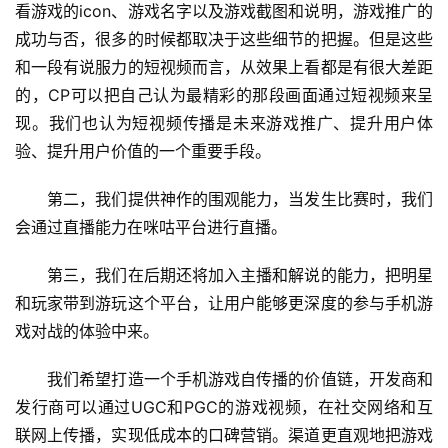
三
看游戏的icon、游戏名字以及游戏截图和说明，游戏推广的
届
成功与否，很多的时候都取决于这些细节的把握。但是这些
金
和一段有说服力的短视频而言，从效果上看都是有很大差距
茶
的，CP可以把自己认为最精彩的那段画面通过短视频来呈
奖
现。我们也认为短视频传播是未来游戏推广、提升用户体
验、提升用户价值的一个重要手段。
7
　　第二，我们提供神作的围观能力，当发生比赛时，我们
会通过直播能力在咪咕平台进行直播。
月
3
　　第三，我们在后期还将加入主播和解说的能力，把明星
0
和玩家带到游玩这个平台，让用户能够更深度的参与手机游
戏对战的体验中来。
日
游
　　我们希望打造一个手机游戏自传播的价值链，开发商和
发行商可以通过UGC和PGC的游戏视频，在社交网络和互
茶
联网上传播，实现低成本的口碑营销。渠道更直观地把游戏
对