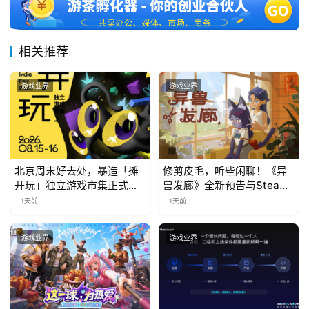
相关推荐
游戏业界
游戏业界
北京周末好去处，暴造「摊
修剪皮毛，听些闲聊！《异
开玩」独立游戏市集正式开
兽发廊》全新预告与Steam
票！
免费试玩公开
1天前
1天前
游戏业界
游戏业界