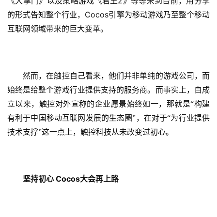
2
《大掌门》以及策略游戏《君王
》等等来到台前，用分享
5
Cocos
的形式告知整个行业，
引擎为移动游戏乃至整个移动
第
互联网领域带来的巨大变革。
十
三
届
金
　　然而，在触控自己看来，他们并非单纯的游戏公司，而
茶
奖
始终是给整个游戏行业提供支持的服务商。而事实上，自成
立以来，触控对外宣称的企业愿景始终如一，那就是“构建
有利于中国移动互联网发展的生态圈”，在对于“为行业提供
技术支撑”这一点上，触控科技从未改变过初心。
7
月
3
 Cocos
　坚持初心
大会再上路
0
日