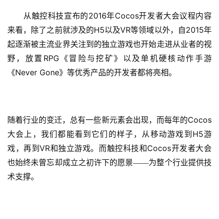
2016
Cocos
　　从触控科技宣布的
年
开发者大会议程内容
H5
VR
2015
来看，除了之前就涉及的
以及
等领域以外，自
年
起逐渐被主流业界关注到的独立游戏也开始走进从业者的视
RPG
野，放置
《冒险与挖矿》以及单机硬核动作手游
Never Gone
《
》等优秀产品的开发者都将亮相。
Cocos
随着行业的变迁，总有一些新元素会出现，而每年的
H5
大会上，我们都能看到它们的样子，从移动游戏到
游
VR
Cocos
戏，再到
和独立游戏。而触控科技和
开发者大会
也始终未曾忘却成立之初许下的愿景——为整个行业提供技
术支撑。