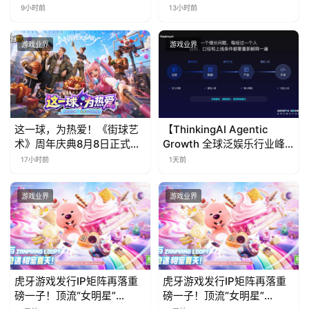
票！
免费试玩公开
9小时前
13小时前
游戏业界
游戏业界
这一球，为热爱！《街球艺
【ThinkingAI Agentic
术》周年庆典8月8日正式上
Growth 全球泛娱乐行业峰
线，多重福利与全新内容同
会】Agent 时代，人到底负
17小时前
1天前
步开启
责什么
游戏业界
游戏业界
虎牙游戏发行IP矩阵再落重
虎牙游戏发行IP矩阵再落重
磅一子！顶流“女明星”
磅一子！顶流“女明星”