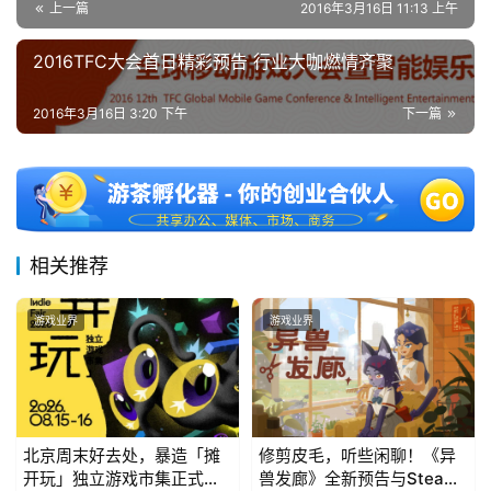
上一篇
2016年3月16日 11:13 上午
2016TFC大会首日精彩预告 行业大咖燃情齐聚
2016年3月16日 3:20 下午
下一篇
相关推荐
游戏业界
游戏业界
北京周末好去处，暴造「摊
修剪皮毛，听些闲聊！《异
开玩」独立游戏市集正式开
兽发廊》全新预告与Steam