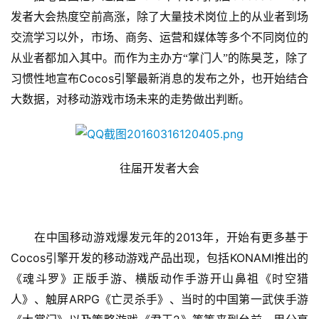
手
发者大会热度空前高涨，除了大量技术岗位上的从业者到场
机
交流学习以外，市场、商务、运营和媒体等多个不同岗位的
游
从业者都加入其中。而作为主办方“掌门人”的陈昊芝，除了
戏
Cocos
习惯性地宣布
引擎最新消息的发布之外，也开始结合
单
大数据，对移动游戏市场未来的走势做出判断。
机
游
戏
往届开发者大会
休
闲
游
2013
　　在中国移动游戏爆发元年的
年，开始有更多基于
戏
Cocos
KONAMI
引擎开发的移动游戏产品出现，包括
推出的
2
《魂斗罗》正版手游、横版动作手游开山鼻祖《时空猎
0
ARPG
人》、触屏
《亡灵杀手》、当时的中国第一武侠手游
2