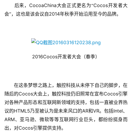
游
CocoaChina
Cocos
　　后来，
大会正式更名为“
开发者大
茶
2014
会”，这也是该会议自
年秋季开始沿用至今的品牌。
对
接
会
上
2016Cocos
开发者大会（春季）
海
站
　　在这条梦想之路上，触控科技从未停下自己的脚步，在
Cocos
Cocos
随后的
大会上，触控科技仍旧照常在宣布
引擎
中
对各种产品形态和互联网新领域的支持，包括一直被业界热
文
HTML5
AR
VR
Intel
议的
乃至被认为是未来风口的
和
。包括
、
(
ARM
、亚马逊、微软等等互联网行业巨头，都纷纷挺身而
中
Cocos
出，对
引擎提供支持。
国