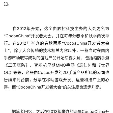
知。
2012
　　自
年开始，这个由触控科技主办的大会更名为
首
CocoaChina
“
”开发者大会，并在每年分春季和秋季两次举
页
2012
CocoaChina
行。在
年举办的春秋两场“
开发者大会
上”，除了大会传统的技术相关内容以外，一些当时在国内
游
茶
手游市场取得成功的游戏产品开始崭露头角，包括塔防手游
原
MMO
《三国塔防》、智能机早期
手游《忘仙》和《世界
创
OL
Cocos
2D
》等等，这些由
开发的
手游产品所属的公司也
纷纷来到台前，分享在移动游戏开发、运营和推广上的心
游
CocoaChina
得。而“
开发者大会”的关注度也逐步升高。
戏
业
界
2013
CocoaChina
　　据笔者回忆，之后在
年举办的两届
开