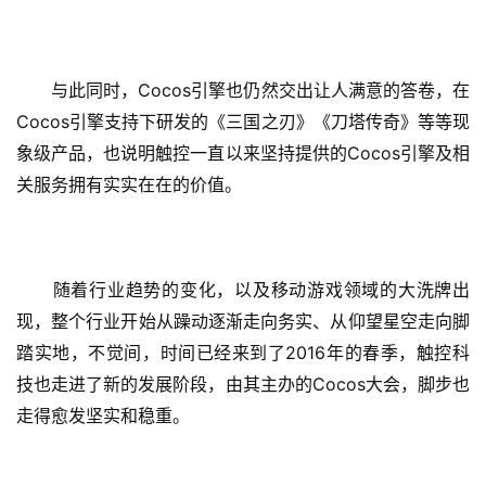
)
Cocos
　　与此同时，
引擎也仍然交出让人满意的答卷，在
Cocos
引擎支持下研发的《三国之刃》《刀塔传奇》等等现
Cocos
象级产品，也说明触控一直以来坚持提供的
引擎及相
关服务拥有实实在在的价值。
　　随着行业趋势的变化，以及移动游戏领域的大洗牌出
现，整个行业开始从躁动逐渐走向务实、从仰望星空走向脚
2016
踏实地，不觉间，时间已经来到了
年的春季，触控科
Cocos
技也走进了新的发展阶段，由其主办的
大会，脚步也
走得愈发坚实和稳重。