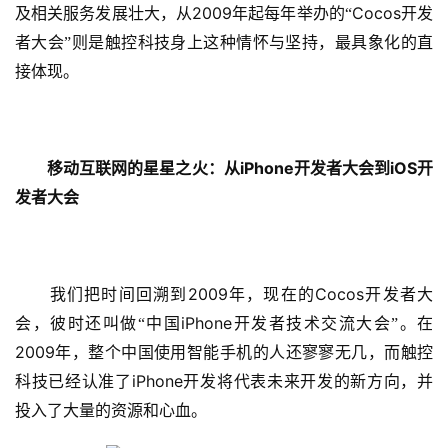
2009
Cocos
及相关服务发展壮大，从
年起每年举办的“
开发
者大会”则是触控科技身上这种情怀与坚持，最具象化的直
接体现。
iPhone
iOS
移动互联网的星星之火：从
开发者大会到
开
发者大会
2009
Cocos
　　我们把时间回溯到
年，现在的
开发者大
iPhone
会，彼时还叫做“中国
开发者技术交流大会”。在
2009
年，整个中国使用智能手机的人还寥寥无几，而触控
iPhone
科技已经认准了
开发将代表未来开发的新方向，并
投入了大量的资源和心血。