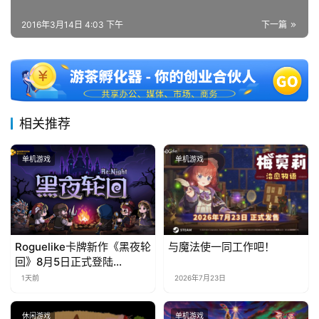
站
2016年3月14日 4:03 下午
下一篇
中
文
(
中
相关推荐
国
)
单机游戏
单机游戏
Roguelike卡牌新作《黑夜轮
与魔法使一同工作吧！
回》8月5日正式登陆
Steam，首发9折优惠开启
1天前
2026年7月23日
休闲游戏
单机游戏