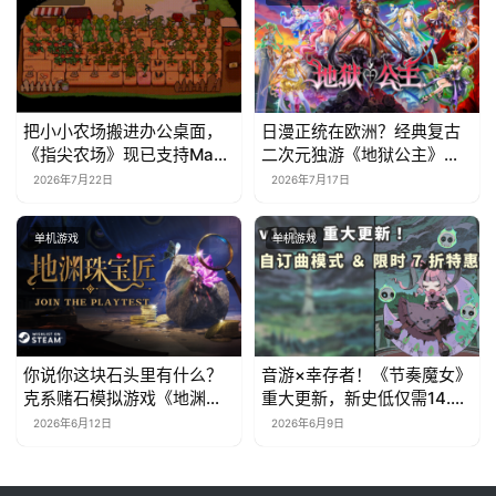
把小小农场搬进办公桌面，
日漫正统在欧洲？经典复古
《指尖农场》现已支持Mac
二次元独游《地狱公主》现
系统！
已EA上线
2026年7月22日
2026年7月17日
单机游戏
单机游戏
你说你这块石头里有什么？
音游×幸存者！《节奏魔女》
克系赌石模拟游戏《地渊珠
重大更新，新史低仅需14.7
宝匠》6月12日开启Steam
元
2026年6月12日
2026年6月9日
免费测试！