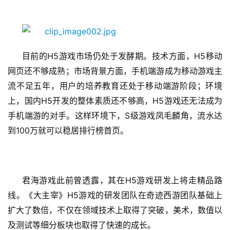
创
游
戏
H5
H5
目前的
游戏市场仍处于发酵期。技术方面，
移动
业
网页还不够成熟；市场背景方面，手机端游成为移动游戏主
界
流不足五年，用户的培养教育还处于移动端游阶段；环境
H5
H5
上，国内
开发的整体素质还不够高，
游戏还无法成为
手
机
S
手机端游的对手。这样环境下，
级游戏凤毛麟角，流水达
游
100
到
万就可以稳居排行榜首页。
戏
单
H5
机
君海游戏此前曾透露，其在
游戏研发上将走精品路
游
H5
线。《大主宰》
游戏的研发团队在奇迹西游团队基础上
戏
扩大了数倍，不仅在领域技术上取得了突破，美术，数值以
及测试等细分板块也取得了快速的成长。