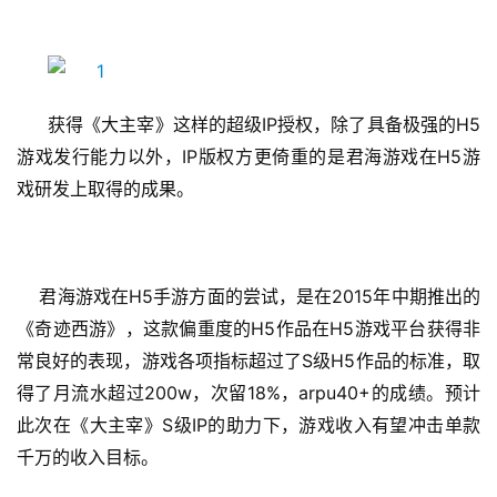
IP
H5
获得《大主宰》这样的超级
授权，除了具备极强的
IP
H5
游戏发行能力以外，
版权方更倚重的是君海游戏在
游
戏研发上取得的成果。
H5
2015
君海游戏在
手游方面的尝试，是在
年中期推出的
H5
H5
《奇迹西游》，这款偏重度的
作品在
游戏平台获得非
首
S
H5
常良好的表现，游戏各项指标超过了
级
作品的标准，取
页
200w
18%
arpu40+
得了月流水超过
，次留
，
的成绩。预计
S
IP
此次在《大主宰》
级
的助力下，游戏收入有望冲击单款
游
千万的收入目标。
茶
原