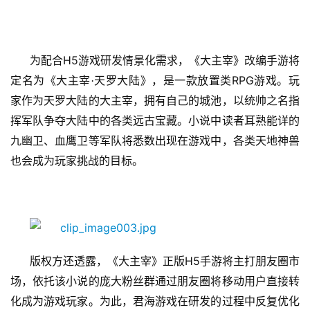
休
闲
游
戏
H5
为配合
游戏研发情景化需求，《大主宰》改编手游将
RPG
定名为《大主宰·天罗大陆》，是一款放置类
游戏。玩
2
家作为天罗大陆的大主宰，拥有自己的城池，以统帅之名指
0
挥军队争夺大陆中的各类远古宝藏。小说中读者耳熟能详的
2
九幽卫、血鹰卫等军队将悉数出现在游戏中，各类天地神兽
5
第
也会成为玩家挑战的目标。
十
三
届
金
茶
奖
H5
版权方还透露，《大主宰》正版
手游将主打朋友圈市
场，依托该小说的庞大粉丝群通过朋友圈将移动用户直接转
化成为游戏玩家。为此，君海游戏在研发的过程中反复优化