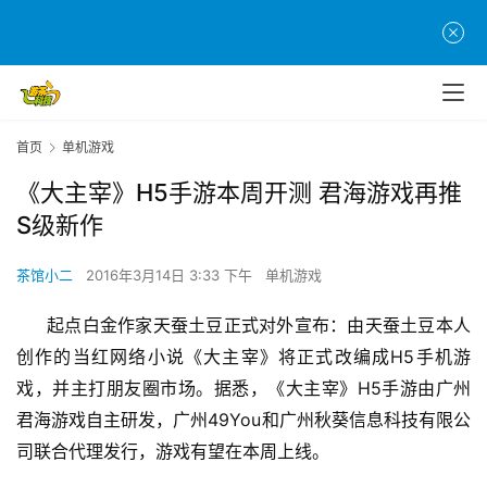
首页
单机游戏
《大主宰》H5手游本周开测 君海游戏再推
S级新作
茶馆小二
2016年3月14日 3:33 下午
单机游戏
起点白金作家天蚕土豆正式对外宣布：由天蚕土豆本人
H5
创作的当红网络小说《大主宰》将正式改编成
手机游
H5
戏，并主打朋友圈市场。据悉，《大主宰》
手游由广州
49You
君海游戏自主研发，广州
和广州秋葵信息科技有限公
司联合代理发行，游戏有望在本周上线。