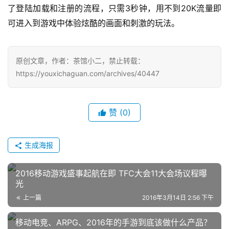
3
20K
7
了登陆加载和注册的流程，只需
秒钟，用不到
流量即
可进入到游戏中体验炫酷的画面和刺激的玩法。
月
3
原创文章，作者：茶馆小二，禁止转载：
0
https://youxichaguan.com/archives/40447
日
游
赞
(0)
茶
对
生成海报
接
2016移动游戏盛事起航在即 TFC大会11大会场议程曝
会
光
上
上一篇
2016年3月14日 2:56 下午
海
移动电竞、ARPG、2016年的手游到底该做什么产品？