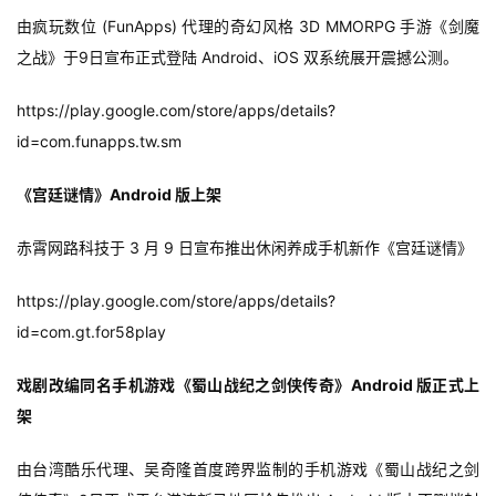
第
由疯玩数位 (FunApps) 代理的奇幻风格 3D MMORPG 手游《剑魔
十
之战》于9日宣布正式登陆 Android、iOS 双系统展开震撼公测。
三
届
https://play.google.com/store/apps/details?
金
茶
id=com.funapps.tw.sm
奖
《宫廷谜情》Android 版上架
赤霄网路科技于 3 月 9 日宣布推出休闲养成手机新作《宫廷谜情》
7
https://play.google.com/store/apps/details?
月
id=com.gt.for58play
3
戏剧改编同名手机游戏《蜀山战纪之剑侠传奇》Android 版正式上
0
架
日
游
由台湾酷乐代理、吴奇隆首度跨界监制的手机游戏《蜀山战纪之剑