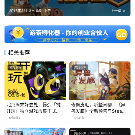
2016年3月13日 6:51 下午
下一篇
相关推荐
游戏业界
游戏业界
北京周末好去处，暴造「摊
修剪皮毛，听些闲聊！《异
开玩」独立游戏市集正式开
兽发廊》全新预告与Steam
票！
免费试玩公开
5小时前
8小时前
游戏业界
游戏业界