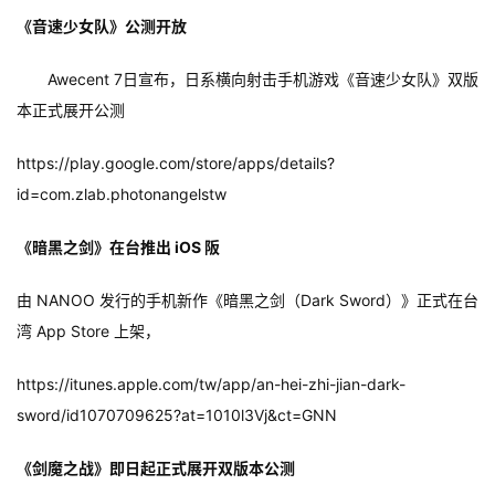
机
《音速少女队》公测开放
游
戏
　　Awecent 7日宣布，日系横向射击手机游戏《音速少女队》双版
本正式展开公测
单
机
https://play.google.com/store/apps/details?
游
戏
id=com.zlab.photonangelstw
《暗黑之剑》在台推出 iOS 阪
休
闲
由 NANOO 发行的手机新作《暗黑之剑（Dark Sword）》正式在台
游
湾 App Store 上架，
戏
https://itunes.apple.com/tw/app/an-hei-zhi-jian-dark-
2
sword/id1070709625?at=1010l3Vj&ct=GNN
0
2
《剑魔之战》即日起正式展开双版本公测
5