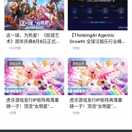
这一球，为热爱！《街球艺
【ThinkingAI Agentic
术》周年庆典8月8日正式上
Growth 全球泛娱乐行业峰
线，多重福利与全新内容同
会】Agent 时代，人到底负
13小时前
1天前
步开启
责什么
游戏业界
游戏业界
虎牙游戏发行IP矩阵再落重
虎牙游戏发行IP矩阵再落重
磅一子！顶流“女明星”
磅一子！顶流“女明星”
ZANMANG LOOPY 正版3D
ZANMANG LOOPY 正版3D
1天前
1天前
消除手游《消消奇遇》惊喜
消除手游《消消奇遇》惊喜
曝光
曝光