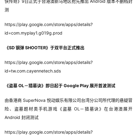
侠传奇》9日正式于台港澳新马地区抢先推出 Android 版本不删档封
茶
测
对
https://play.google.com/store/apps/details?
接
id=com.myplay1.g019g.prod
会
上
《SD 钢弹 SHOOTER》于双平台正式推出
海
https://play.google.com/store/apps/details?
站
id=tw.com.cayennetech.sds
《盗墓 OL－猎墓诀》即日起于 Google Play 展开首波测试
中
由香港商 SuperNova 悦动娱乐有限公司台湾分公司所代理的悬疑冒
文
(
险、盗墓题材类手机游戏《盗墓 OL－猎墓诀》在台港澳展开 
中
Android 封闭测试
国
)
https://play.google.com/store/apps/details?