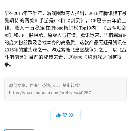
游
戏
早在2015年下半年，游戏圈就有人指出，2016年腾讯旗下最
受期待的两款IP手游是CF和《剑灵》，CF已于去年底上
休
线，收入一直稳定在iPhone畅销榜Top10内；《战斗吧剑
闲
灵》和CF一脉相承，原版人马打造，腾讯运营，凭借端游IP
游
的庞大粉丝群及游戏本身的高品质，这款产品无疑是腾讯在
戏
2016年的重头戏之一。游戏紧随《皇室战争》之后，以《战
斗吧剑灵》目前的成绩来看，这两大卡牌游戏之间有得一
2
争。
0
2
5
原创文章，作者：茶馆小二，禁止转载：
第
https://youxichaguan.com/archives/40267
十
三
届
赞
(0)
金
茶