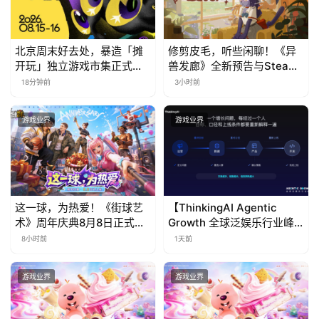
上
海
北京周末好去处，暴造「摊
修剪皮毛，听些闲聊！《异
站
开玩」独立游戏市集正式开
兽发廊》全新预告与Steam
票！
免费试玩公开
18分钟前
3小时前
中
游戏业界
游戏业界
文
(
中
国
)
这一球，为热爱！《街球艺
【ThinkingAI Agentic
术》周年庆典8月8日正式上
Growth 全球泛娱乐行业峰
线，多重福利与全新内容同
会】Agent 时代，人到底负
8小时前
1天前
步开启
责什么
游戏业界
游戏业界