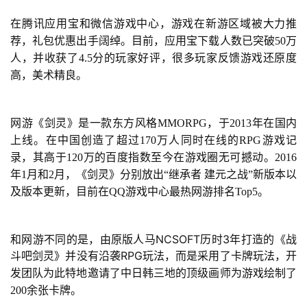
游
在腾讯应用宝和微信游戏中心，游戏在新游区域被大力推
茶
荐，礼包优惠出手阔绰。目前，应用宝下载人数已突破50万
原
人，并收获了4.5分的玩家好评，很多玩家反馈游戏还原度
创
高，美术精良。
游
网游《剑灵》是一款东方风格MMORPG，于2013年在国内
戏
上线。在中国创造了超过170万人同时在线的RPG游戏记
业
录，其高于120万的百度指数至今在游戏圈无可撼动。2016
界
年1月和2月，《剑灵》分别放出“继承者 建元之战”新版本以
及版本更新，目前在QQ游戏中心最热网游排名Top5。
手
机
游
和网游不同的是，由原版人马NCSOFT历时3年打造的《战
戏
斗吧剑灵》并没有沿袭RPG玩法，而是采用了卡牌玩法，
开
发团队为此特地邀请了中日韩三地的顶级画师为游戏绘制了
单
200余张卡牌。
机