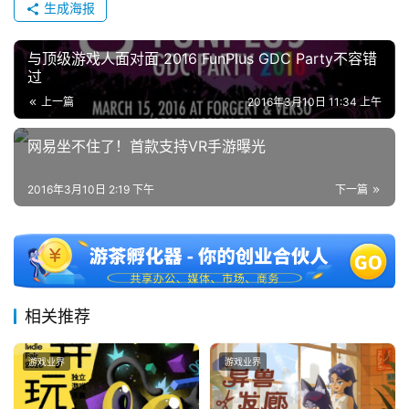
生成海报
奖
与顶级游戏人面对面 2016 FunPlus GDC Party不容错
过
7
上一篇
2016年3月10日 11:34 上午
月
网易坐不住了！首款支持VR手游曝光
3
2016年3月10日 2:19 下午
下一篇
0
日
游
茶
相关推荐
对
接
游戏业界
游戏业界
会