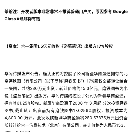
游
戏
茶馆注：开发者版本非常非常不推荐普通用户买，原因参考 Google 
Glass #除非你有钱
单
机
游
【资本】合一集团1.5亿元收购《盗墓笔记》出版方17%股权
戏
休
闲
华闻传媒发布公告，确认正式将控股子公司新疆华商盈通拥有的北
游
京磨铁图书有限公司（以下简称“磨铁图书”）17%股权全部转让给合
戏
一集团，共约280万元出资，转让价格约15.3亿元。磨铁图书为小
说《盗墓笔记》出版方。华闻传媒的控股子公司为新疆华商盈通，
2
拥有其61.25%股权。新疆华商盈通于2008 年 3 月起 分次投资磨铁
0
图书,截止转让出资前持有磨铁图书17.0256%股权，投资成本为 
2
4,800.00 万元。此次收购新疆华商盈通将280.57875万元出资全
5
部转让给合一信息技术（北京）有限公司，转让价格为人民币153，
第