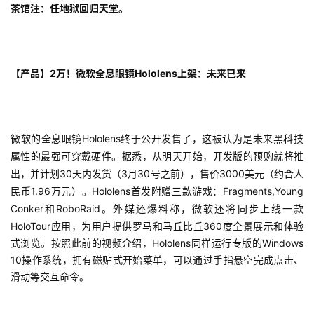
茶馆注：任地狱回归天堂。
首
页
【产品】2万！微软全息眼镜Hololens上架：未来已来
游
茶
微软的全息眼镜Hololens终于公开发售了，这被认为是未来黑科技
原
属性的最强可穿戴硬件。据悉，从明天开始，开发版的预购就将推
创
出，并计划30天内发货（3月30号之前），售价3000美元（约合人
民币1.96万元）。Hololens首发附赠三款游戏：Fragments,Young 
游
Conker和RoboRaid。
外媒还爆料称，微软还将同步上线一款
戏
HoloTour应用，为用户提供罗马和马丘比丘360度全景展示和体验
业
式浏览。按照此前的视频介绍，Hololens同样运行专版的Windows 
界
10操作系统，拥有磁贴式开始菜单，可以通过手指悬空完成点击、
滑动等交互命令。
手
机