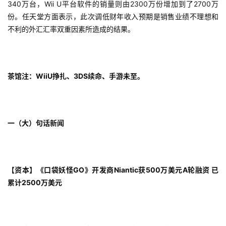
340万台，Wii U平台软件的销量则由2300万份增加到了2700万
对
份。任天堂方面表示，此次调低财年收入预期是销售业绩不理想和
不利的外汇汇率双重因素所造成的结果。
接
会
上
茶馆注：WiiU挣扎、3DS续命、手游未至。
海
站
一
（大）
句话新闻
中
文
【资本】《口袋妖怪GO》开发商Niantic获500万美元A轮融资 已
(
中
累计2500万美元
国
)