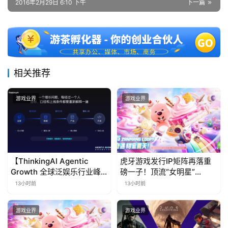
2016年2月29日 6:10 下午
下一篇
相关推荐
游戏业界
游戏业界
【ThinkingAI Agentic
虎牙游戏发行IP矩阵再落重
Growth 全球泛娱乐行业峰
磅一子！顶流“女明星”
会】Agent 时代，人到底负
ZANMANG LOOPY 正版3D
13小时前
13小时前
责什么
消除手游《消消奇遇》惊喜
曝光
游戏业界
游戏业界