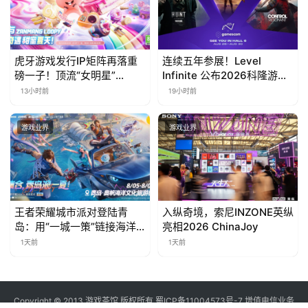
虎牙游戏发行IP矩阵再落重
连续五年参展！Level
磅一子！顶流“女明星”
Infinite 公布2026科隆游戏
ZANMANG LOOPY 正版3D
展产品阵容
13小时前
19小时前
消除手游《消消奇遇》惊喜
曝光
游戏业界
游戏业界
王者荣耀城市派对登陆青
入纵奇境，索尼INZONE英纵
岛：用“一城一策”链接海洋
亮相2026 ChinaJoy
场景，以双向奔赴带动夏日
1天前
1天前
文旅
Copyright © 2013 游戏茶馆 版权所有
蜀ICP备11004573号-7
增值电信业务