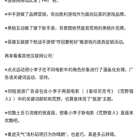
※游族网络借此发了HR广告。
※中手游做了品牌营销，突出胜利游戏作为面向玩家的游戏品牌。
※黑桃互动推了旗下新手游，背景图依然是其惯用的黑桃扑克牌。
※英雄互娱旗下枪战手游借“夺冠要枪好”推游戏内道具促销活动。
再来看看其他互联网公司：
※点点运动把小李子在不同电影中的角色形象进行了漫画化处理，广
告语关键词运动、坚持。
※同程旅游广告语包含小李子两部电影（《泰坦尼克号》《荒野猎
人》）中的关键词邮轮和荒野，也算是体现了“旅游”主题。
※优酷土豆引流做的很直接，想看小李子新电影《荒野猎人》直接来
优酷吧。
※墨迹天气“洛杉矶明日为你晴朗”，也是巧，真是多云转晴。