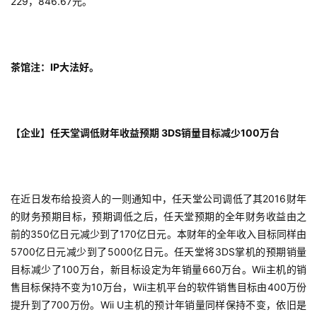
229，846.67元。
十
三
届
金
茶馆注：IP大法好。
茶
奖
【企业】任天堂调低财年收益预期 3DS销量目标减少100万台
7
月
在近日发布给投资人的一则通知中，任天堂公司调低了其2016财年
3
的财务预期目标，预期调低之后，任天堂预期的全年财务收益由之
前的350亿日元减少到了170亿日元。本财年的全年收入目标同样由
0
5700亿日元减少到了5000亿日元。任天堂将3DS掌机的预期销量
日
目标减少了100万台，新目标设定为年销量660万台。Wii主机的销
游
售目标保持不变为10万台，Wii主机平台的软件销售目标由400万份
提升到了700万份。Wii U主机的预计年销量同样保持不变，依旧是
茶