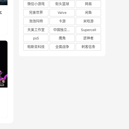
微信小游戏
街头篮球
网易
本
完美世界
Valve
闲鱼
泡泡玛特
卡游
米哈游
天美工作室
中国独立游戏联盟
Supercell
ps5
鹰角
逆神者
帕斯亚科技
全面战争
刺客信条