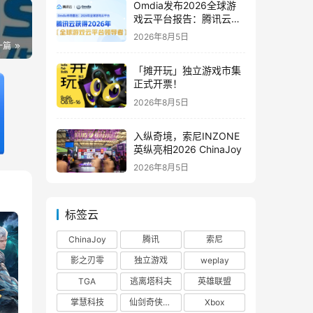
Omdia发布2026全球游
戏云平台报告：腾讯云连
续两年入选“领导者”象限
2026年8月5日
一篇
「摊开玩」独立游戏市集
正式开票！
2026年8月5日
入纵奇境，索尼INZONE
英纵亮相2026 ChinaJoy
2026年8月5日
标签云
ChinaJoy
腾讯
索尼
影之刃零
独立游戏
weplay
TGA
逃离塔科夫
英雄联盟
掌慧科技
仙剑奇侠传四
Xbox