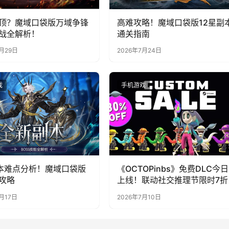
顶？魔域口袋版万域争锋
高难攻略！魔域口袋版12星副
战全解析！
通关指南
7月29日
2026年7月24日
戏
手机游戏
本难点分析！魔域口袋版
《OCTOPinbs》免费DLC今日
攻略
上线！联动社交推理节限时7折
月17日
2026年7月10日