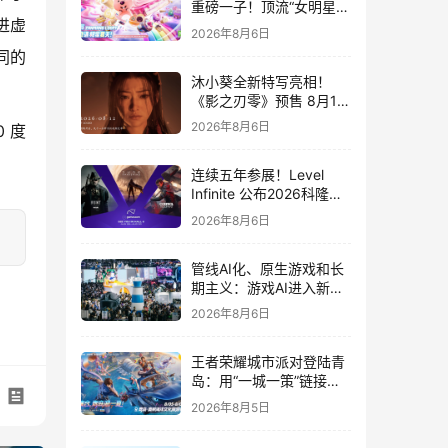
重磅一子！顶流“女明星”
进虚
ZANMANG LOOPY 正版
2026年8月6日
3D消除手游《消消奇遇》
同的
惊喜曝光
沐小葵全新特写亮相！
《影之刃零》预售 8月12
日开启
2026年8月6日
0 度
连续五年参展！Level
Infinite 公布2026科隆游
戏展产品阵容
2026年8月6日
管线AI化、原生游戏和长
期主义：游戏AI进入新共
识时代
2026年8月6日
王者荣耀城市派对登陆青
岛：用“一城一策”链接海
洋场景，以双向奔赴带动
2026年8月5日
夏日文旅