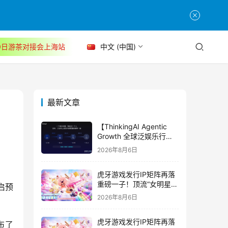
30日游茶对接会上海站
中文 (中国)
最新文章
【ThinkingAI Agentic
Growth 全球泛娱乐行业
峰会】Agent 时代，人到
2026年8月6日
底负责什么
虎牙游戏发行IP矩阵再落
重磅一子！顶流“女明星”
启预
ZANMANG LOOPY 正版
2026年8月6日
3D消除手游《消消奇遇》
惊喜曝光
虎牙游戏发行IP矩阵再落
布了 