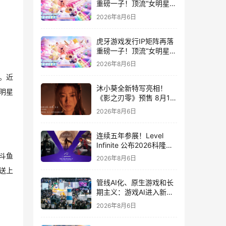
重磅一子！顶流“女明星”
ZANMANG LOOPY 正版
2026年8月6日
3D消除手游《消消奇遇》
惊喜曝光
虎牙游戏发行IP矩阵再落
重磅一子！顶流“女明星”
ZANMANG LOOPY 正版
2026年8月6日
3D消除手游《消消奇遇》
。近
惊喜曝光
沐小葵全新特写亮相！
明星
《影之刃零》预售 8月12
日开启
2026年8月6日
连续五年参展！Level
Infinite 公布2026科隆游
戏展产品阵容
斗鱼
2026年8月6日
送上
管线AI化、原生游戏和长
期主义：游戏AI进入新共
识时代
2026年8月6日