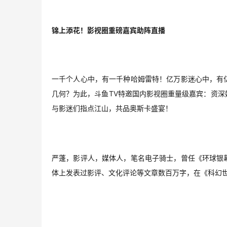
锦上添花！影视圈重磅嘉宾助阵直播
一千个人心中，有一千种哈姆雷特！亿万影迷心中，有
几何？为此，斗鱼TV特邀国内影视圈重量级嘉宾：资
与影迷们指点江山，共品奥斯卡盛宴！
严蓬，影评人，媒体人，笔名电子骑士，曾任《环球银
体上发表过影评、文化评论等文章数百万字，在《科幻