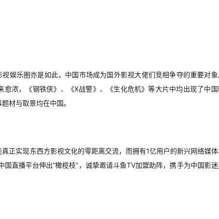
，影视娱乐圈亦是如此，中国市场成为国外影视大佬们竞相争夺的重要对象
来愈浓，《钢铁侠》、《X战警》、《生化危机》等大片中均出现了中国
事题材与取景均在中国。
能真正实现东西方影视文化的零距离交流，而拥有1亿用户的新兴网络媒体
中国直播平台伸出“橄榄枝”，诚挚邀请斗鱼TV加盟助阵，携手为中国影迷