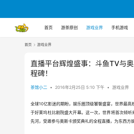
首页
游茶原创
游戏业界
手机游戏
首页
游戏业界
直播平台辉煌盛事：斗鱼TV与奥
程碑！
茶馆小二
•
2016年2月25日 5:10 下午
•
游戏业界
全球10亿影迷的期盼，娱乐圈顶级饕餮盛宴，世界最高规
于好莱坞杜比剧院盛大开幕。这一次，世界将首次倾听来
先河，受邀参与奥斯卡颁奖典礼的全程直播，为东西方娱