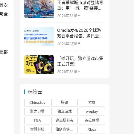
王者荣耀城市派对登陆青
首次
岛：用“一城一策”链接海
洋场景，以双向奔赴带动
与全
2026年8月5日
夏日文旅
Omdia发布2026全球游
戏云平台报告：腾讯云连
续两年入选“领导者”象限
2026年8月5日
迷都
「摊开玩」独立游戏市集
正式开票！
2026年8月5日
标签云
ChinaJoy
腾讯
索尼
影之刃零
独立游戏
weplay
TGA
逃离塔科夫
英雄联盟
掌慧科技
仙剑奇侠传四
Xbox