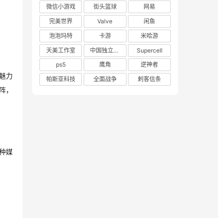
微信小游戏
街头篮球
网易
完美世界
Valve
闲鱼
泡泡玛特
卡游
米哈游
天美工作室
中国独立游戏联盟
Supercell
ps5
鹰角
逆神者
魅力
帕斯亚科技
全面战争
刺客信条
阵，
种媒
。