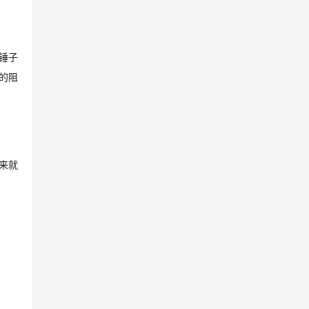
锤子
的阻
来就