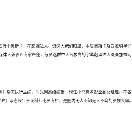
亿万个奥斯卡！在影视达人、资深大佬们眼里，本届奥斯卡及受邀明星们
深媒体人兼影评专家严蓬，与影迷群中人气极高的字幕翻译达人桑桑加盟助
幕》杂志执行主编，时光网高级编辑，现任小马奔腾影业副总经理。在各
世界》杂志长年开设科幻电影专栏，是圈内无人不知无人不晓的影视大咖