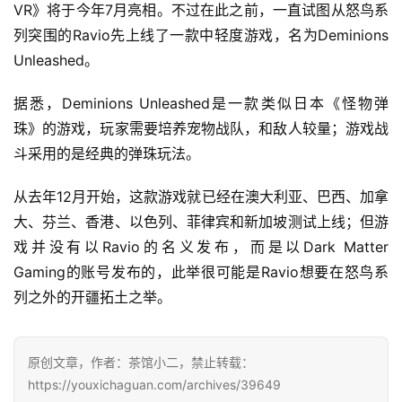
VR》将于今年7月亮相。不过在此之前，一直试图从怒鸟系
戏
列突围的Ravio先上线了一款中轻度游戏，名为Deminions 
业
界
Unleashed。
据悉，Deminions Unleashed是一款类似日本《怪物弹
手
珠》的游戏，玩家需要培养宠物战队，和敌人较量；游戏战
机
游
斗采用的是经典的弹珠玩法。
戏
从去年12月开始，这款游戏就已经在澳大利亚、巴西、加拿
单
大、芬兰、香港、以色列、菲律宾和新加坡测试上线；但游
机
戏并没有以Ravio的名义发布，而是以Dark Matter 
游
Gaming的账号发布的，此举很可能是Ravio想要在怒鸟系
戏
列之外的开疆拓土之举。
休
闲
原创文章，作者：茶馆小二，禁止转载：
游
https://youxichaguan.com/archives/39649
戏