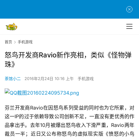
首页
手机游戏
怒鸟开发商Ravio新作亮相，类似《怪物弹
珠》
首
茶馆小二
2016年2月24日 10:16 上午
手机游戏
页
游
茶
芬兰开发商Ravio在因怒鸟系列受益的同时也为它所累，对
原
这一IP的过于依赖导致公司创新不足，一直没有更优秀的作
创
品拿出手。去年10月被爆出怒鸟收入下滑严重，Ravio两年
裁员一半；近日又公布称怒鸟的虚拟现实版《愤怒的小鸟
游