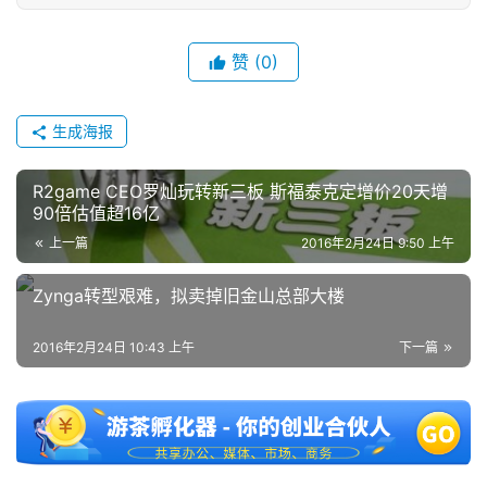
2
赞
(0)
0
2
生成海报
5
第
十
R2game CEO罗灿玩转新三板 斯福泰克定增价20天增
90倍估值超16亿
三
届
上一篇
2016年2月24日 9:50 上午
金
茶
Zynga转型艰难，拟卖掉旧金山总部大楼
奖
2016年2月24日 10:43 上午
下一篇
7
月