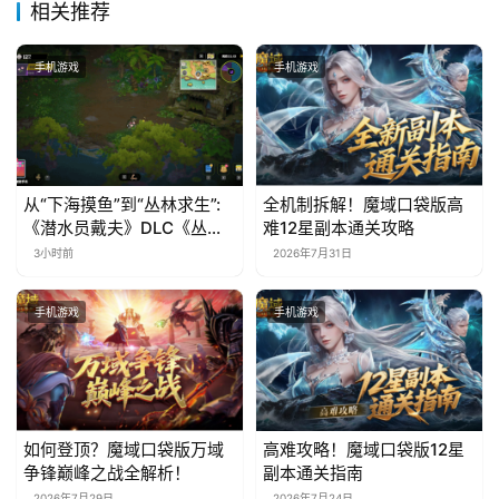
3
相关推荐
0
手机游戏
手机游戏
日
游
茶
从“下海摸鱼”到“丛林求生”:
全机制拆解！魔域口袋版高
对
《潜水员戴夫》DLC《丛
难12星副本通关攻略
接
林》移动端定档8月14日
3小时前
2026年7月31日
会
手机游戏
手机游戏
上
海
站
如何登顶？魔域口袋版万域
高难攻略！魔域口袋版12星
争锋巅峰之战全解析！
副本通关指南
2026年7月29日
2026年7月24日