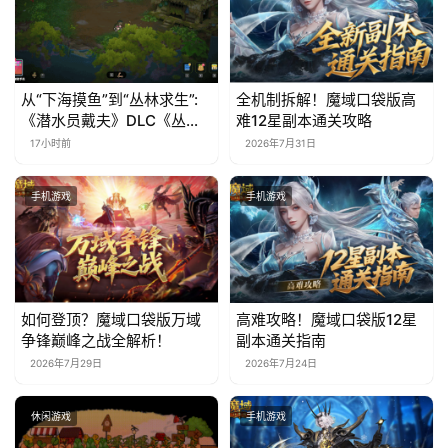
(
中
国
)
从“下海摸鱼”到“丛林求生”:
全机制拆解！魔域口袋版高
《潜水员戴夫》DLC《丛
难12星副本通关攻略
林》移动端定档8月14日
17小时前
2026年7月31日
手机游戏
手机游戏
如何登顶？魔域口袋版万域
高难攻略！魔域口袋版12星
争锋巅峰之战全解析！
副本通关指南
2026年7月29日
2026年7月24日
休闲游戏
手机游戏