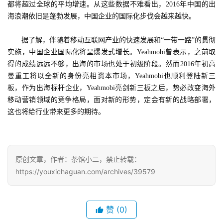
2
都将超过全球的平均增速。从这些数据不难看出，2016年中国的出
0
海浪潮依旧是蓬勃发展，中国企业的国际化步伐会越来越快。
2
5
　　据了解，伴随着移动互联网产业的快速发展和“一带一路”的贯彻
第
实施，中国企业国际化将呈爆发式增长。Yeahmobi曾表示，之前取
十
得的成绩远远不够，出海的市场也处于初级阶段。然而2016年初高
三
曼重工将以全新的身份亮相资本市场，Yeahmobi也顺利登陆新三
届
板，作为出海标杆企业，Yeahmobi亮剑新三板之后，势必改变海外
金
移动营销领域的竞争格局，面对新的形势，定会有新的战略部署，
茶
这也将给行业带来更多的期待。
奖
原创文章，作者：茶馆小二，禁止转载：
7
https://youxichaguan.com/archives/39579
月
3
赞
(0)