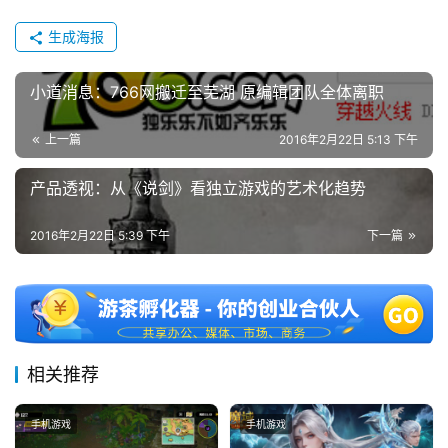
0
生成海报
日
游
小道消息：766网搬迁至芜湖 原编辑团队全体离职
茶
上一篇
2016年2月22日 5:13 下午
对
接
产品透视：从《说剑》看独立游戏的艺术化趋势
会
2016年2月22日 5:39 下午
下一篇
上
海
站
相关推荐
中
手机游戏
手机游戏
文