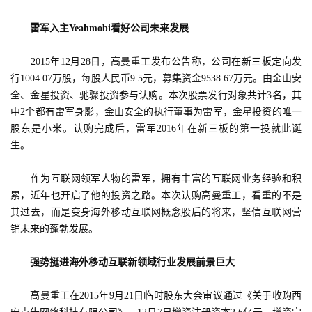
　　雷军入主Yeahmobi看好公司未来发展
　　2015年12月28日，高曼重工发布公告称，公司在新三板定向发
行1004.07万股，每股人民币9.5元，募集资金9538.67万元。由金山安
全、金星投资、驰骤投资参与认购。本次股票发行对象共计3名，其
中2个都有雷军身影，金山安全的执行董事为雷军，金星投资的唯一
股东是小米。认购完成后，雷军2016年在新三板的第一投就此诞
首
生。
页
　　作为互联网领军人物的雷军，拥有丰富的互联网业务经验和积
游
累，近年也开启了他的投资之路。本次认购高曼重工，看重的不是
茶
其过去，而是变身海外移动互联网概念股后的将来，坚信互联网营
原
销未来的蓬勃发展。
创
　　强势挺进海外移动互联新领域行业发展前景巨大
游
戏
　　高曼重工在2015年9月21日临时股东大会审议通过《关于收购西
业