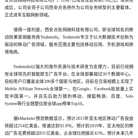
安点告网络科技有限公司》，12月7日增资注册资本2.6亿元。增资完
界
成后，公司全资子公司西安点告将作为公司业务转型的主要载体，
正式进军互联网新领域。
手
　　值得一提的是，西安点告网络科技有限公司，即全球知名的移
机
动效果营销服务商Yeahmobi。Yeahmobi专注于以大数据技术创新为
游
驱动的移动广告领域，服务范围主要包括移动应用、手机游戏和跨
戏
境电商。
单
　　Yeahmobi以强大的海外资源与技术研发为支撑力，目前已经拥
机
有全球领先的智能原生广告平台，在全球部署超过30个数据中心。
游
目标用户已覆盖全球200多个国家与地区，目前在交易规模上实现了
戏
Mobile Affiliate Network全球第一，在Google、Facebook投放量上实
现中国第一。并且先后助力猎豹移动、搜狐畅游、百度、Solo 
休
System等行业翘楚位居全球app榜单Top10。
闲
游
　　据eMarketer预测数据显示，预计2015年亚太地区移动广告投放
戏
将超过254亿美金，增速达到92.8％，预计到2019年，亚太地区的移
动广告花费将超过831亿美金，占全球比例接近42％，预计未来几年