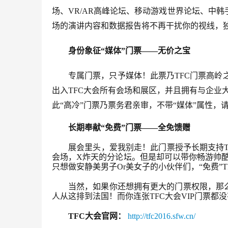
场、VR/AR高峰论坛、移动游戏世界论坛、中
场的演讲内容和数据报告将不再干扰你的视线，
身份象征“媒体”门票——无价之宝
专属门票，只予媒体！此票乃TFC门票高岭之
出入TFC大会所有会场和展区，并且拥有与企业
此“高冷”门票乃票务君亲审，不带“媒体”属性，
长期奉献“免费”门票——全免馈赠
展会里头，爱我别走！此门票授予长期支持
会场，X炸天的分论坛。但是却可以带你畅游帅酷
只想做安静美男子Or美女子的小伙伴们，“免费”
当然，如果你还想拥有更大的门票权限，那么T
人从这排到法国！而你连张TFC大会VIP门票都
TFC大会官网：
http://tfc2016.sfw.cn/