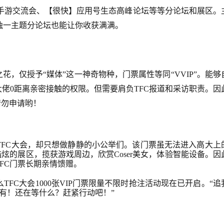
韩手游交流会、【很快】应用号生态高峰论坛等等分论坛和展区。
独一主题分论坛也能让你收获满满。
花，仅授予“媒体”这一神奇物种，门票属性等同“VVIP”。能够
大佬0距离亲密接触的权限。但需要肩负TFC报道和采访职责。因
请勿申请哟！
TFC大会，却只想做静静的小公举们。该门票虽无法进入高大上
炫的展区，揽获游戏周边，欣赏Coser美女，体验智能设备。因
TFC门票长期亲情馈赠。
FC大会1000张VIP门票限量不限时抢注活动现在已开启。“追
没有！还在等什么？赶紧行动吧！”