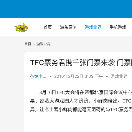
首页
游茶原创
游戏业界
手机游戏
首页
游戏业界
TFC票务君携千张门票来袭 门
茶馆小二
•
2016年2月22日 3:09 下午
•
游戏业界
3月16日TFC大会将在帝都北京国际会议
票，然我大游戏圈人才济济，小鲜肉倍出。TF
异，让老土著小鲜肉都能毫无阻碍的与TFC票务