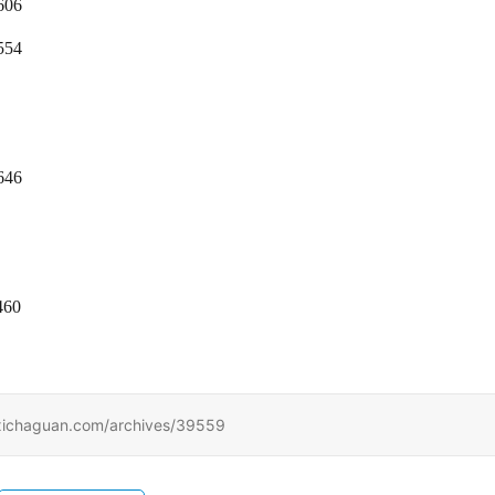
606
554
646
460
uan.com/archives/39559