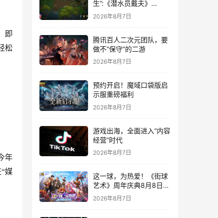
生”:《潜水员戴夫》
DLC《丛林》移动端定档
2026年8月7日
8月14日
，即
腾讯百人二次元团队，要
轻松
做不“保守”的二游
2026年8月7日
预约开启！魔域口袋版启
示服重磅福利
2026年8月7日
游戏出海，全面进入“内容
经营”时代
2026年8月7日
今年
“媒
这一球，为热爱！《街球
艺术》周年庆典8月8日正
式上线，多重福利与全新
2026年8月7日
内容同步开启