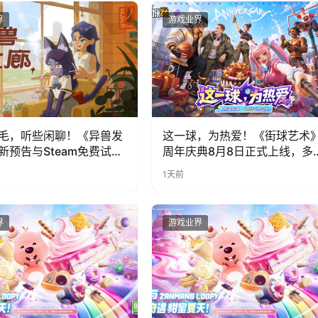
界
游戏业界
毛，听些闲聊！《异兽发
这一球，为热爱！《街球艺术
新预告与Steam免费试玩
周年庆典8月8日正式上线，多
福利与全新内容同步开启
1天前
界
游戏业界