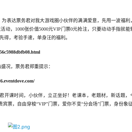
前，为表达票务君对我大游戏圈小伙伴的满满爱意，先甩一波福利
活动，1000张价值5000元VIP门票0元抢注，只要动动手指就能
到先得，考验手速，单身汪的福利。
656c5988dbfb08.html
热盛况，票务君郑重提示：
016.eventdove.com/
君开课时间，小伙伴，立正坐好！老课本，老题材，新话题，
”贵宾票，自由穿梭“VIP”门票，爱你不变“分会场”门票，身份象征