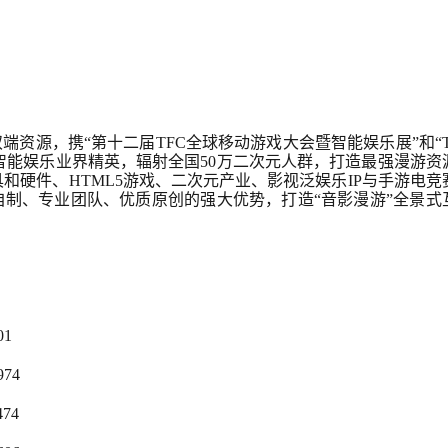
”双端资源，携“第十二届TFC全球移动游戏大会暨智能娱乐展”和“T
智能娱乐业界精英，辐射全国50万二次元人群，打造最强漫游资
具和硬件、HTML5游戏、二次元产业、影视泛娱乐IP与手游电竞
自制、专业团队、优质原创的强大优势，打造“音影漫游”全景式
01
974
474