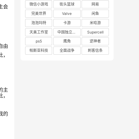
微信小游戏
街头篮球
网易
主会
完美世界
Valve
闲鱼
泡泡玛特
卡游
米哈游
天美工作室
中国独立游戏联盟
Supercell
ps5
鹰角
逆神者
自由
帕斯亚科技
全面战争
刺客信条
此，
的主
此，
我的