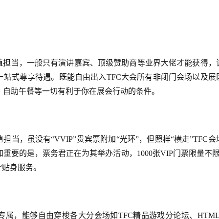
颜值担当，一般只有演讲嘉宾、顶级赞助商等业界大佬才能获得，
一站式尊享待遇。既能自由出入TFC大会所有非闭门会场以及展
、自助午餐等一切有利于你在展会行动的条件。
当，虽没有“VVIP”贵宾票附加“光环”，但照样“横走”TFC会
要的是，票务君正在为其举办活动，1000张VIP门票限量不限
°贴身服务。
专属，能够自由穿梭各大分会场如TFC精品游戏分论坛、HTML