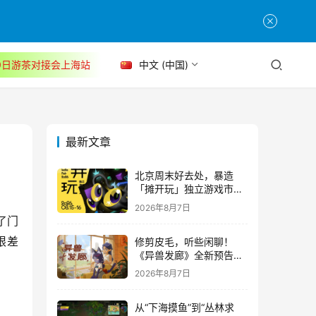
30日游茶对接会上海站
中文 (中国)
最新文章
北京周末好去处，暴造
「摊开玩」独立游戏市集
正式开票！
2026年8月7日
了门
修剪皮毛，听些闲聊！
限差
《异兽发廊》全新预告与
Steam免费试玩公开
2026年8月7日
从“下海摸鱼”到“丛林求