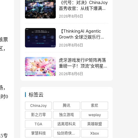
《代号：对决》ChinaJoy
首秀收官：从线下爆满看
见玩家的真实期待
2026年8月6日
【ThinkingAI Agentic
Growth 全球泛娱乐行业
该票
峰会】Agent 时代，人到
2026年8月6日
区，
底负责什么
虎牙游戏发行IP矩阵再落
重磅一子！顶流“女明星”
ZANMANG LOOPY 正版
2026年8月6日
3D消除手游《消消奇遇》
惊喜曝光
场，
标签云
时0
ChinaJoy
腾讯
索尼
影之刃零
独立游戏
weplay
TGA
逃离塔科夫
英雄联盟
掌慧科技
仙剑奇侠传四
Xbox
5专