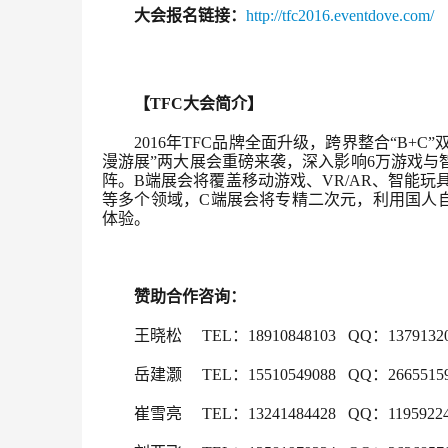
大会报名链接：
http://tfc2016.eventdove.com/
【TFC大会简介】
2016年TFC品牌全面升级，跨界整合“B+C
漫游展”两大展会重磅来袭，深入影响6万游戏与
阵。B端展会将覆盖移动游戏、VR/AR、智能玩
等多个领域，C端展会将专精二次元，利用国人
体验。 
赞助合作咨询：
王晓松     TEL：18910848103   QQ：1379132
岳建灏     TEL：15510549088   QQ：2665515
崔雪亮     TEL：13241484428   QQ：1195922