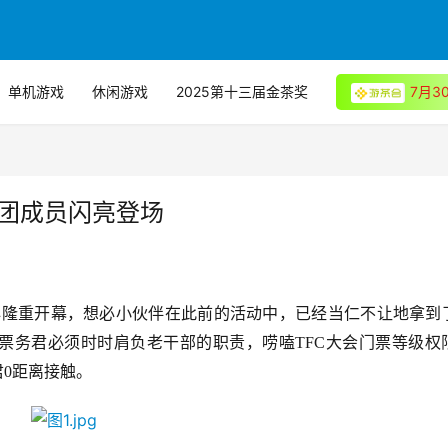
单机游戏
休闲游戏
2025第十三届金茶奖
7月
票团成员闪亮登场
中心隆重开幕，想必小伙伴在此前的活动中，已经当仁不让地拿到
C票务君必须时时肩负老干部的职责，唠嗑TFC大会门票等级权
君0距离接触。