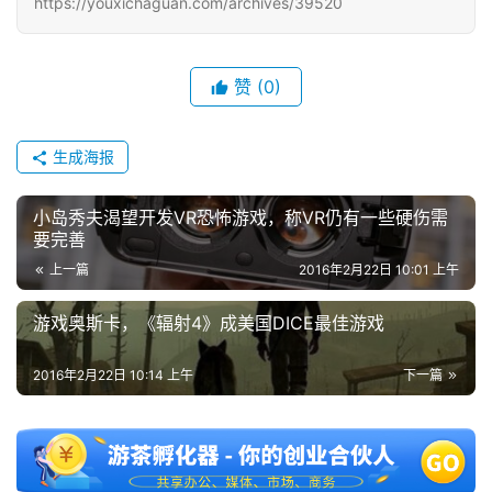
https://youxichaguan.com/archives/39520
届
金
茶
赞
(0)
奖
生成海报
7
小岛秀夫渴望开发VR恐怖游戏，称VR仍有一些硬伤需
月
要完善
3
上一篇
2016年2月22日 10:01 上午
0
游戏奥斯卡，《辐射4》成美国DICE最佳游戏
日
2016年2月22日 10:14 上午
下一篇
游
茶
对