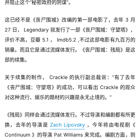
并阻止这个“秘密政府的阴谋”。
首
页
这已经不是《丧尸围城》改编的第一部电影了，去年 3 月 
27 日， Legendary 就发行了一部《丧尸围城：守望塔》，
游
茶
评价不高，豆瓣 5.1 ， Imdb5.2 ,不过这部电影有九百万的
原
销量。而且它是通过流媒体发行。《丧尸围城：残局》是这
创
部的续集。
游
关于续集的制作， Crackle 的执行副总裁说：“有了去年
戏
业
《丧尸围城：守望塔》的成功，可以看出 Crackle 的观众
界
对这种流行、娱乐的题材的兴趣是永无止境的。”
手
《残局》同样会通过流媒体发行。不过导演和编剧都有所更
机
换，去年的导演是 
Zach Lipovsky
 ，今年将由电视剧《 
游
戏
Continuum 》的导演 Pat Williams 来完成。编剧方面，则