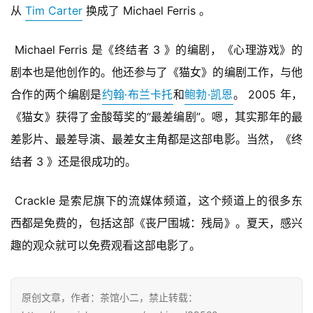
从 
Tim Carter
 换成了 Michael Ferris 。
单
机
 Michael Ferris 是《终结者 3 》的编剧，《心理游戏》的
游
剧本也是他创作的。他还参与了《猫女》的编剧工作，与他
戏
合作的两个编剧是
约翰·布兰卡托
和
鲍勃·凯恩
。 2005 年，
休
《猫女》获得了金酸莓奖的“最差编剧”。嗯，其实那年的最
闲
差影片、最差导演、最差女主角都是这部电影。当然，《终
游
结者 3 》还是很成功的。
戏
 Crackle 是索尼旗下的流媒体频道，这个频道上的很多东
2
0
西都是免费的，包括这部《丧尸围城：残局》。夏天，感兴
2
趣的观众就可以免费观看这部电影了。
5
第
十
原创文章，作者：茶馆小二，禁止转载：
三