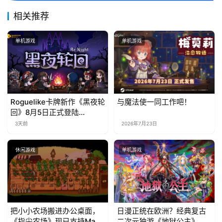
接
相关推荐
会
上
单机游戏
单机游戏
海
站
Roguelike卡牌新作《黑夜轮
与魔法使一同工作吧！
回》8月5日正式登陆
中
Steam，首发9折优惠开启
3天前
2026年7月23日
文
(
休闲游戏
单机游戏
中
国
)
把小小农场搬进办公桌面，
日漫正统在欧洲？经典复古
《指尖农场》现已支持Mac
二次元独游《地狱公主》现