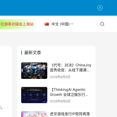
30日游茶对接会上海站
中文 (中国)
最新文章
《代号：对决》ChinaJoy
首秀收官：从线下爆满看
见玩家的真实期待
2026年8月6日
【ThinkingAI Agentic
Growth 全球泛娱乐行业
峰会】Agent 时代，人到
2026年8月6日
底负责什么
户。
虎牙游戏发行IP矩阵再落