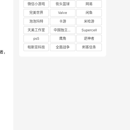
微信小游戏
街头篮球
网易
完美世界
Valve
闲鱼
泡泡玛特
卡游
米哈游
天美工作室
中国独立游戏联盟
Supercell
ps5
鹰角
逆神者
帕斯亚科技
全面战争
刺客信条
者，