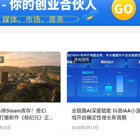
戏
休闲游戏
s掉Steam库存！奇幻
全链路AI深度赋能 抖音IAA小
搜打撤新作《核纪元》正式
戏开启确定性增长新周期
team：武器属性全靠手
6月25日
2026年5月13日
死全掉光！