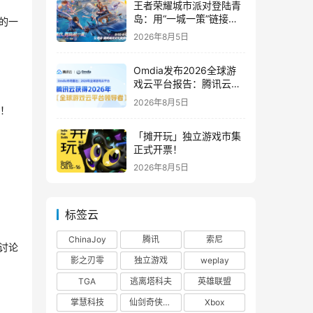
王者荣耀城市派对登陆青
岛：用“一城一策”链接海
的一
洋场景，以双向奔赴带动
2026年8月5日
夏日文旅
Omdia发布2026全球游
戏云平台报告：腾讯云连
续两年入选“领导者”象限
2026年8月5日
的！
「摊开玩」独立游戏市集
正式开票！
2026年8月5日
标签云
ChinaJoy
腾讯
索尼
讨论
影之刃零
独立游戏
weplay
TGA
逃离塔科夫
英雄联盟
掌慧科技
仙剑奇侠传四
Xbox