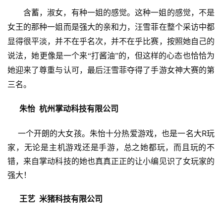
含蓄，淑女，有种一姐的感觉。这种一姐的感觉，不是
女王的那种一姐而是强大的亲和力，汪雪菲在整个采访中都
首
显得很平淡，并不在乎名次，并不在乎比赛，按照她自己的
页
说法，她更像是一个来“打酱油”的，但这样的心态也恰恰为
她迎来了尊重与认可，最后汪雪菲夺得了手游女神大赛的第
游
三名。
茶
原
朱怡  杭州掌动科技有限公司
创
    一个开朗的大女孩。朱怡十分热爱游戏，也是一名大R玩
游
家，无论是主机游戏还是手游，总之她都玩，而且玩的不
戏
业
错，来自掌动科技的她也真真正正的让小编见识了女玩家的
界
强大！
 王艺  米猪科技有限公司
手
机