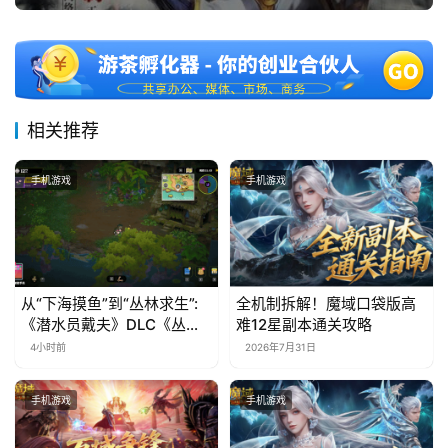
对
接
会
相关推荐
上
海
手机游戏
手机游戏
站
中
从“下海摸鱼”到“丛林求生”:
全机制拆解！魔域口袋版高
文
《潜水员戴夫》DLC《丛
难12星副本通关攻略
(
林》移动端定档8月14日
4小时前
2026年7月31日
中
国
手机游戏
手机游戏
)