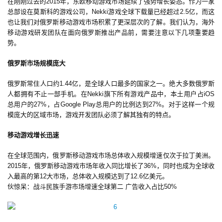
在刚刚过去的2015年，东欧移动游戏市场延续了强势增长姿态。作为一家
总部设在莫斯科的游戏公司，Nekki游戏全球下载量已经超过2.5亿，而这
也让我们对俄罗斯移动游戏市场积累了更深层次的了解。我们认为，海外
移动游戏研发团队在面向俄罗斯推出产品前，需要注意以下几项重要趋
势。
俄罗斯市场规模庞大
俄罗斯常住人口约1.44亿，是全球人口最多的国家之一。绝大多数俄罗斯
人都拥有不止一部手机。在Nekki旗下所有游戏产品中，本土用户占iOS
总用户的27%，占Google Play总用户的比例达到27%。对于这样一个规
首
模庞大的区域市场，游戏开发团队必须了解其独有的特点。
页
移动游戏增长迅速
游
在全球范围内，俄罗斯移动游戏市场总体收入规模增速仅次于拉丁美洲。
茶
2015年，俄罗斯移动游戏市场年收入同比增长了36%，同时也成为全球收
入最高的第12大市场，总体收入规模达到了12.6亿美元。
原
伙惊呆：战斗民族手游市场增速全球第二 广告收入占比50%
创
游