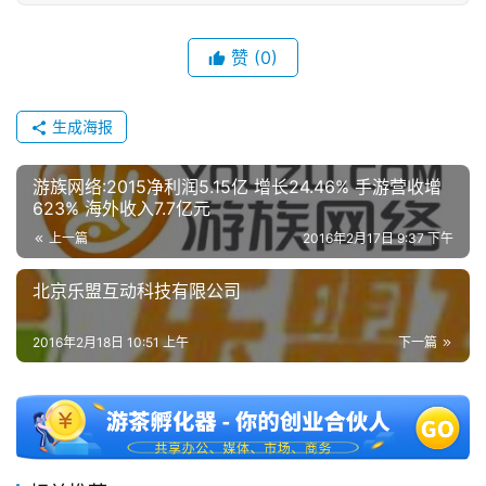
3
0
赞
(0)
日
游
生成海报
茶
游族网络:2015净利润5.15亿 增长24.46% 手游营收增
对
623% 海外收入7.7亿元
上一篇
2016年2月17日 9:37 下午
接
会
北京乐盟互动科技有限公司
上
2016年2月18日 10:51 上午
下一篇
海
站
中