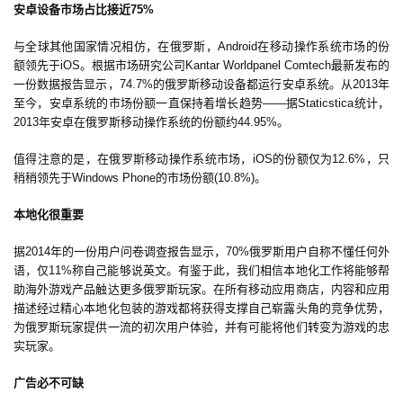
安卓设备市场占比接近75%
戏
业
与全球其他国家情况相仿，在俄罗斯，Android在移动操作系统市场的份
界
额领先于iOS。根据市场研究公司Kantar Worldpanel Comtech最新发布的
一份数据报告显示，74.7%的俄罗斯移动设备都运行安卓系统。从2013年
至今，安卓系统的市场份额一直保持着增长趋势——据Staticstica统计，
手
2013年安卓在俄罗斯移动操作系统的份额约44.95%。
机
游
值得注意的是，在俄罗斯移动操作系统市场，iOS的份额仅为12.6%，只
戏
稍稍领先于Windows Phone的市场份额(10.8%)。
本地化很重要
单
机
据2014年的一份用户问卷调查报告显示，70%俄罗斯用户自称不懂任何外
游
语，仅11%称自己能够说英文。有鉴于此，我们相信本地化工作将能够帮
戏
助海外游戏产品触达更多俄罗斯玩家。在所有移动应用商店，内容和应用
描述经过精心本地化包装的游戏都将获得支撑自己崭露头角的竞争优势，
为俄罗斯玩家提供一流的初次用户体验，并有可能将他们转变为游戏的忠
休
实玩家。
闲
游
广告必不可缺
戏