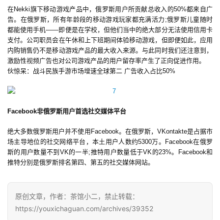
在Nekki旗下移动游戏产品中，俄罗斯用户所贡献总收入的50%都来自广
告。在俄罗斯，所有年龄段的移动游戏玩家都充满活力;俄罗斯儿童随时
2
都能使用手机——即便是在学校，但他们当中的绝大部分无法使用信用卡
0
支付。公司职员会在午休和上下班期间体验移动游戏，但即便如此，应用
2
内购销售仍不是移动游戏产品的最大收入来源。与此同时我们还注意到，
5
激励性视频广告也对公司游戏产品的用户留存率产生了正向促进作用。
第
伙惊呆：战斗民族手游市场增速全球第二 广告收入占比50%
十
三
届
Facebook非俄罗斯用户首选社交媒体平台
金
茶
绝大多数俄罗斯用户并不使用Facebook。在俄罗斯，VKontakte是占据市
奖
场主导地位的社交网络平台，本土用户人数约5300万。Facebook在俄罗
斯的用户数量不到VK的一半;推特用户数量低于VK的23%。Facebook和
推特分别是俄罗斯排名第四、第五的社交媒体网站。
7
原创文章，作者：茶馆小二，禁止转载：
月
https://youxichaguan.com/archives/39352