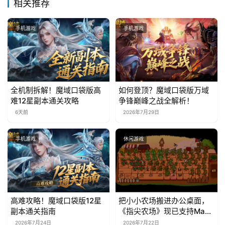
相关推荐
文
(
手机游戏
手机游戏
中
国
)
全机制拆解！魔域口袋版高
如何登顶？魔域口袋版万域
难12星副本通关攻略
争锋巅峰之战全解析！
6天前
2026年7月29日
手机游戏
休闲游戏
高难攻略！魔域口袋版12星
把小小农场搬进办公桌面，
副本通关指南
《指尖农场》现已支持Mac
系统！
2026年7月24日
2026年7月22日