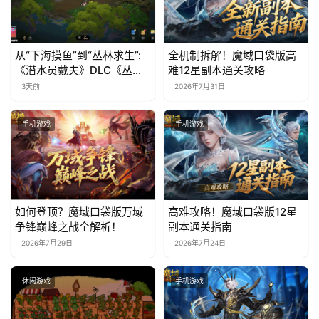
从“下海摸鱼”到“丛林求生”:
全机制拆解！魔域口袋版高
《潜水员戴夫》DLC《丛
难12星副本通关攻略
林》移动端定档8月14日
3天前
2026年7月31日
手机游戏
手机游戏
如何登顶？魔域口袋版万域
高难攻略！魔域口袋版12星
争锋巅峰之战全解析！
副本通关指南
2026年7月29日
2026年7月24日
休闲游戏
手机游戏