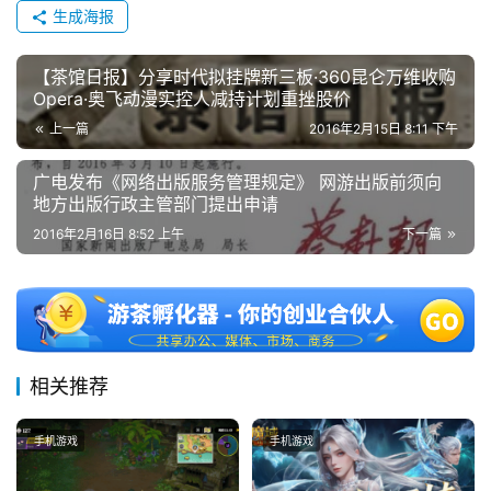
生成海报
上
海
【茶馆日报】分享时代拟挂牌新三板·360昆仑万维收购
Opera·奥飞动漫实控人减持计划重挫股价
站
上一篇
2016年2月15日 8:11 下午
广电发布《网络出版服务管理规定》 网游出版前须向
中
地方出版行政主管部门提出申请
文
2016年2月16日 8:52 上午
下一篇
(
中
国
)
相关推荐
手机游戏
手机游戏