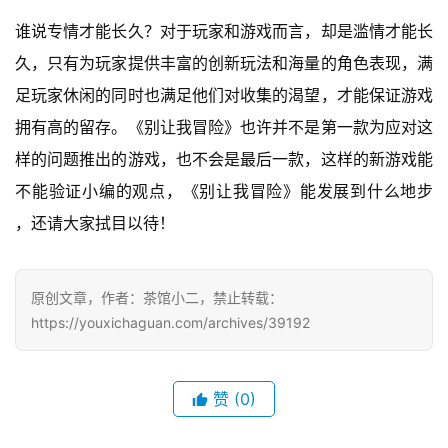
奖
谁说专情才能长久？对于玩家和游戏而言，却是滥情才能长
久，只有为玩家提供丰富的创新玩法和海量的角色表现，满
足玩家休闲的同时也满足他们对收集的渴望，才能保证游戏
7
拥有高的留存。《别让我冒险》也许并不是第一款为应对这
月
样的问题推出的游戏，也不会是最后一款，这样的新游戏能
3
不能验证小编的观点，《别让我冒险》能发展到什么地步 
0
，还请大家拭目以待！
日
游
原创文章，作者：茶馆小二，禁止转载：
茶
https://youxichaguan.com/archives/39192
对
接
赞
(0)
会