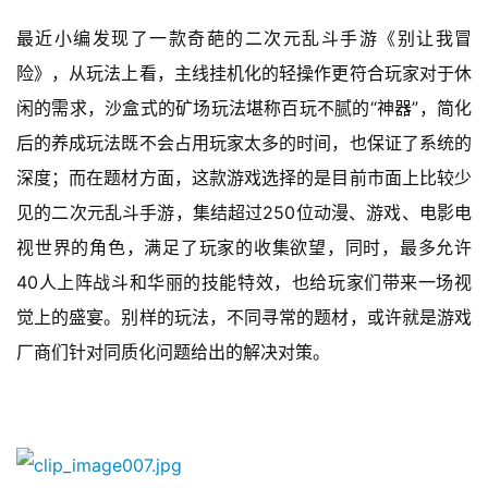
游
最近小编发现了一款奇葩的二次元乱斗手游《别让我冒
戏
险》，从玩法上看，主线挂机化的轻操作更符合玩家对于休
休
闲的需求，沙盒式的矿场玩法堪称百玩不腻的“神器”，简化
闲
后的养成玩法既不会占用玩家太多的时间，也保证了系统的
游
深度；而在题材方面，这款游戏选择的是目前市面上比较少
戏
见的二次元乱斗手游，集结超过250位动漫、游戏、电影电
2
视世界的角色，满足了玩家的收集欲望，同时，最多允许
0
40人上阵战斗和华丽的技能特效，也给玩家们带来一场视
2
觉上的盛宴。别样的玩法，不同寻常的题材，或许就是游戏
5
第
厂商们针对同质化问题给出的解决对策。
十
三
届
金
茶