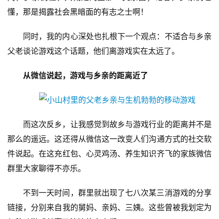
懂，那是揭露社会黑暗面的有志之士啊！
同时，我的内心深处也扎根下一个观点：不适合与乡亲
父老谈论游戏这个话题，他们离游戏实在太远了。
从微信说起，游戏与乡亲的距离近了
首
页
而这次反乡，让我感觉到故乡与游戏行业的距离并不是
游
那么的遥远。这还得从微信这一改变人们沟通方式的社交软
茶
原
件说起。在这充红包、心灵鸡汤、养生知识齐飞的家族微信
创
群里大家聊得不亦乐。
游
不到一天时间，群里就出现了七八次某三消游戏的分享
戏
链接，分别来自我的舅妈、亲妈、三姨。这些曾被我划定为
业