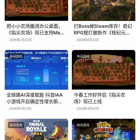
把小小农场搬进办公桌面，
打Boss掉Steam库存！奇幻
《指尖农场》现已支持Mac
RPG搜打撤新作《核纪元》
系统！
正式上线Steam：武器属性
2026年7月22日
2026年6月25日
全靠手造，暴死全掉光！
休闲游戏
休闲游戏
全链路AI深度赋能 抖音IAA
今春工作好伴侣《指尖农
小游戏开启确定性增长新周
场》现已上线
期
2026年5月13日
2026年4月20日
休闲游戏
休闲游戏