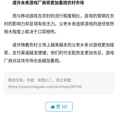
或许未来游戏厂商将更加重视农村市场
日
而与移动游戏在农村的流行程度相比，游戏的营销在农
游
村的影响力却显得有些无力。父老乡亲选择游戏的途径依然
茶
很大程度上取决于口耳相传。
对
或许随着农村土地上越来越多的父老乡亲对游戏更加接
接
受，支付渠道越发便捷，他们的可支配资金更加充足，游戏
会
厂商对这块市场也会越加重视。
上
海
原创文章，作者：茶馆小二，禁止转载：
站
https://youxichaguan.com/archives/39130
中
赞
(0)
文
(