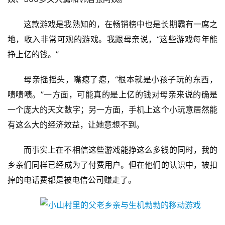
2
0
这款游戏是我熟知的，在畅销榜中也是长期霸有一席之
2
5
地，收入非常可观的游戏。我跟母亲说，“这些游戏每年能
第
挣上亿的钱。”
十
三
母亲摇摇头，嘴瘪了瘪，“根本就是小孩子玩的东西，
届
啧啧啧。”一方面，可能真的是上亿的钱对母亲来说的确是
金
一个庞大的天文数字；另一方面，手机上这个小玩意居然能
茶
奖
有这么大的经济效益，让她意想不到。
而事实上在不相信这些游戏能挣这么多钱的同时，我的
乡亲们同样已经成为了付费用户。但在他们的认识中，被扣
7
掉的电话费都是被电信公司赚走了。
月
3
0