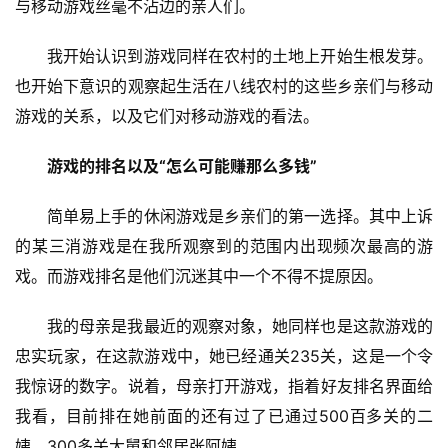
与移动游戏丝毫不沾边的亲人们。
界
我开始认识到游戏同样在农村的土地上开始生根发芽。
手
也开始下意识的观察起生活在八线农村的这些乡亲们与移动
机
游戏的关系，以及它们对移动游戏的看法。
游
戏
游戏的排名以及“怎么可能赚那么多钱”
单
简单易上手的休闲游戏是乡亲们的第一选择。其中上诉
机
游
的某三消游戏是在我所观察到的范围内出现频次最高的游
戏
戏。而游戏排名是他们沉迷其中一个不得不提原因。
休
我的母亲是我最近的观察对象，她同样也是这款游戏的
闲
忠实玩家，在这款游戏中，她已经通关235关，这是一个令
游
我惊讶的数字。说着，母亲打开游戏，指着好友排名界面给
戏
我看，目前排在她前面的还有过了已通过500百多关的二
姨、300多关大舅和邻居张阿姨。