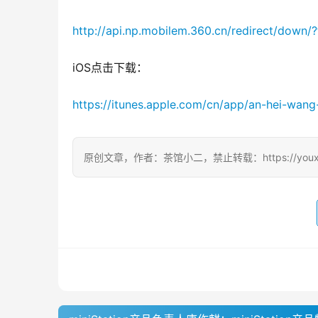
http://api.np.mobilem.360.cn/redirect/dow
iOS点击下载：
https://itunes.apple.com/cn/app/an-hei-wa
原创文章，作者：茶馆小二，禁止转载：https://youxichag