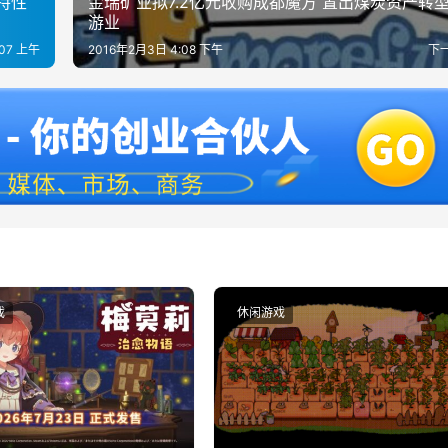
品特性
金瑞矿业拟7.2亿元收购成都魔方 置出煤炭资产转
游业
:07 上午
2016年2月3日 4:08 下午
下
戏
休闲游戏