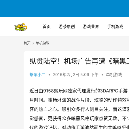
首页
游茶原创
游戏业界
手机游戏
首页
单机游戏
纵贯陆空！机场广告再遭《暗黑
茶馆小二
•
2016年2月2日 5:09 下午
•
单机游戏
近日由9158聚乐网独家代理发行的3DARPG
月时间。酣畅淋漓的战斗片段、炫酷的动作特效
客的热血之心。吸引众多行人侧目关注，而这道
觉感官，更获得众多暗黑风格玩家点赞无数。不
代的游戏记忆，对动作手游油然而生的共鸣似乎