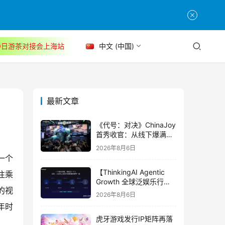
30日游茶对接会上海站
中文 (中国)
最新文章
《代号：对决》ChinaJoy
首秀收官：从线下爆满看
见玩家的真实期待
2026年8月6日
一个
【ThinkingAI Agentic
往乘
Growth 全球泛娱乐行业
的视
峰会】Agent 时代，人到
2026年8月6日
底负责什么
年时
虎牙游戏发行IP矩阵再落