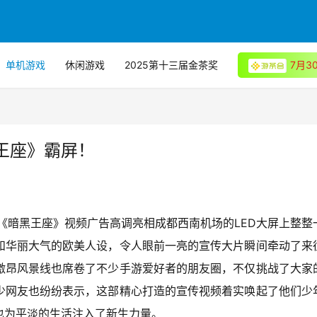
单机游戏
休闲游戏
2025第十三届金茶奖
7月
王座》霸屏！
手游《暗黑王座》视频广告高调亮相成都西南机场的LED大屏上整整
和华丽大气的欧美人设，令人眼前一亮的宣传大片瞬间牵动了来
激昂风景线也席卷了不少手游爱好者的朋友圈，不仅挑战了大家
少网友也纷纷表示，这部精心打造的宣传视频着实唤起了他们少
也为平淡的生活注入了新生力量。