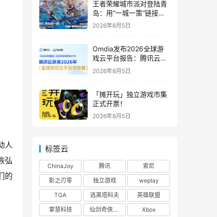
王者荣耀城市派对登陆青
岛：用“一城一策”链接海
洋场景，以双向奔赴带动
2026年8月5日
夏日文旅
Omdia发布2026全球游
戏云平台报告：腾讯云连
续两年入选“领导者”象限
2026年8月5日
「摊开玩」独立游戏市集
正式开票！
2026年8月5日
动人
标签云
恢弘
ChinaJoy
腾讯
索尼
们的
影之刃零
独立游戏
weplay
TGA
逃离塔科夫
英雄联盟
掌慧科技
仙剑奇侠传四
Xbox