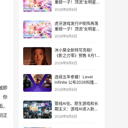
重磅一子！顶流“女明星”
ZANMANG LOOPY 正版
2026年8月6日
3D消除手游《消消奇遇》
惊喜曝光
虎牙游戏发行IP矩阵再落
重磅一子！顶流“女明星”
ZANMANG LOOPY 正版
2026年8月6日
3D消除手游《消消奇遇》
惊喜曝光
沐小葵全新特写亮相！
《影之刃零》预售 8月12
日开启
2026年8月6日
连续五年参展！Level
Infinite 公布2026科隆游
触即
戏展产品阵容
2026年8月6日
，你
管线AI化、原生游戏和长
逅，
期主义：游戏AI进入新共
识时代
刻正
2026年8月6日