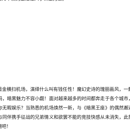
次重金横扫机场，演绎什么叫有钱任性！魔幻史诗的瑰丽画风，一
码，暗黑魅力不容小觑！面对越来越多的时间都奔走于各个城市
你无暇娱乐？当熟悉的机场焕然一新，与《暗黑王座》的偶然邂
与同伴携手征战的兄弟情义和欲罢不能的竞技快感从未消失，此
潮吧！