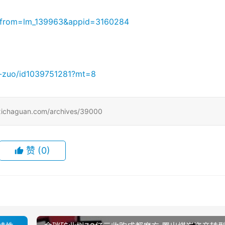
n/?from=lm_139963&appid=3160284
ng-zuo/id1039751281?mt=8
uan.com/archives/39000
赞
(0)