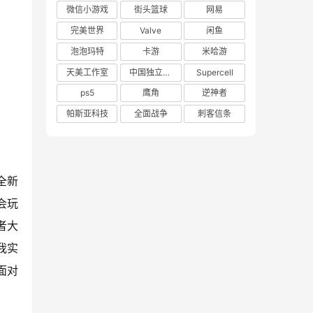
微信小游戏
街头篮球
网易
完美世界
Valve
闲鱼
泡泡玛特
卡游
米哈游
天美工作室
中国独立游戏联盟
Supercell
ps5
鹰角
逆神者
帕斯亚科技
全面战争
刺客信条
全新
会玩
者大
我实
面对