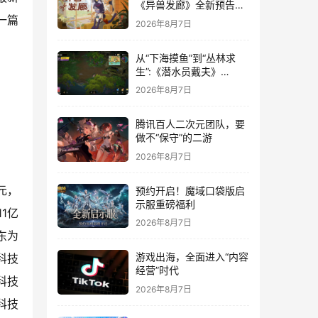
《异兽发廊》全新预告与
Steam免费试玩公开
一篇
2026年8月7日
从“下海摸鱼”到“丛林求
生”:《潜水员戴夫》
DLC《丛林》移动端定档
2026年8月7日
8月14日
腾讯百人二次元团队，要
做不“保守”的二游
2026年8月7日
元，
预约开启！魔域口袋版启
示服重磅福利
1亿
2026年8月7日
东为
游戏出海，全面进入“内容
科技
经营”时代
科技
2026年8月7日
科技