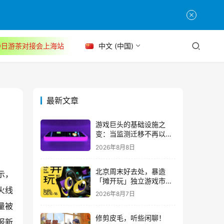
30日游茶对接会上海站
中文 (中国)
最新文章
游戏巨头的基础设施之
变：当监测迁移不再以中
断为代价
2026年8月8日
北京周末好去处，暴造
示，
「摊开玩」独立游戏市集
火线
正式开票！
2026年8月7日
量被
修剪皮毛，听些闲聊！
报新