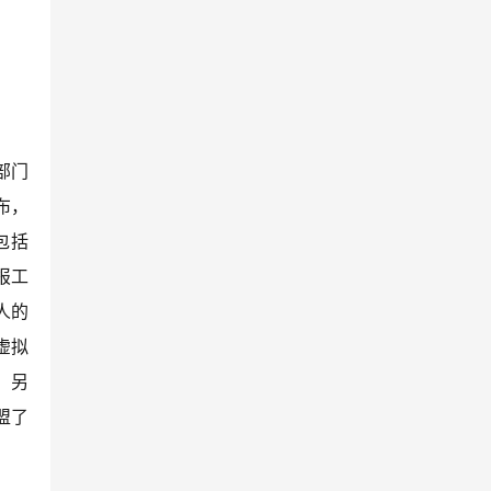
部门
布，
包括
汇报工
人的
虚拟
。另
盟了