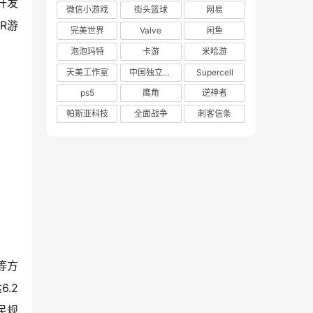
开发
微信小游戏
街头篮球
网易
R游
完美世界
Valve
闲鱼
泡泡玛特
卡游
米哈游
天美工作室
中国独立游戏联盟
Supercell
ps5
鹰角
逆神者
帕斯亚科技
全面战争
刺客信条
等方
.2
民规