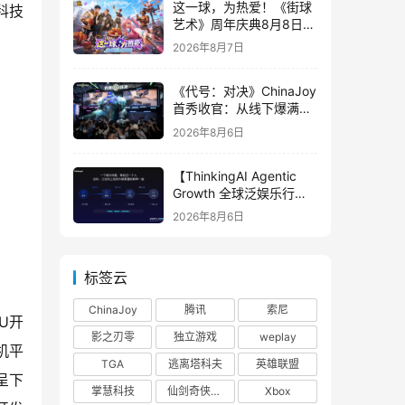
这一球，为热爱！《街球
科技
艺术》周年庆典8月8日正
式上线，多重福利与全新
2026年8月7日
内容同步开启
《代号：对决》ChinaJoy
首秀收官：从线下爆满看
见玩家的真实期待
2026年8月6日
【ThinkingAI Agentic
Growth 全球泛娱乐行业
峰会】Agent 时代，人到
2026年8月6日
底负责什么
标签云
ChinaJoy
腾讯
索尼
U开
影之刃零
独立游戏
weplay
机平
TGA
逃离塔科夫
英雄联盟
呈下
掌慧科技
仙剑奇侠传四
Xbox