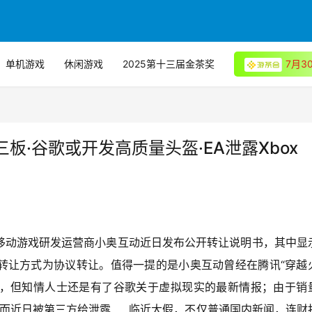
单机游戏
休闲游戏
2025第十三届金茶奖
7月
·谷歌或开发高质量头盔·EA泄露Xbox
移动游戏研发运营商小奥互动近日发布公开转让说明书，其中显
00元，转让方式为协议转让。值得一提的是小奥互动曾经在腾讯“穿越
秘，但知情人士还是有了谷歌关于虚拟现实的最新情报；由于销
题，然而近日被第三方给泄露……临近大假，不仅普通国内新闻，连财