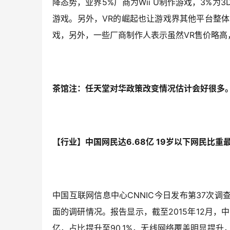
降态势，业界5%厂商为Wii U制作游戏，3%为
游戏。另外，VR的崛起也让游戏界其他平台整体比率
戏，另外，一些厂商制作人表示虽然VR售价略
茶馆注：任天堂对华政策改变情况估计会好很多。
【行业】中国网民达6.68亿 19岁以下网民比重
中国互联网信息中心CNNIC今日发布第37次
面的调研情况。报告显示，截至2015年12月，中
亿，占比提升至90.1%，无线网络覆盖明显提升，