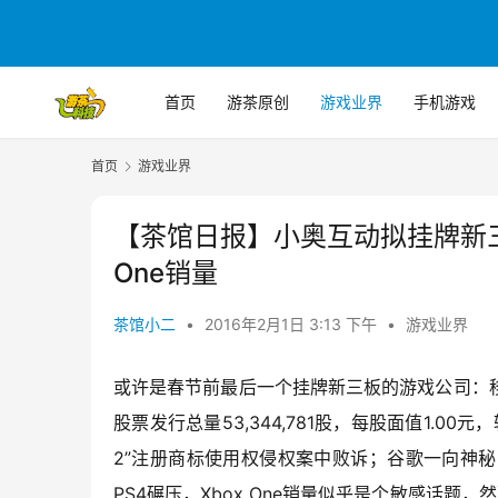
首页
游茶原创
游戏业界
手机游戏
首页
游戏业界
【茶馆日报】小奥互动拟挂牌新三板
One销量
茶馆小二
•
2016年2月1日 3:13 下午
•
游戏业界
或许是春节前最后一个挂牌新三板的游戏公司：
股票发行总量53,344,781股，每股面值1.
2”注册商标使用权侵权案中败诉；谷歌一向神
PS4碾压，Xbox One销量似乎是个敏感话