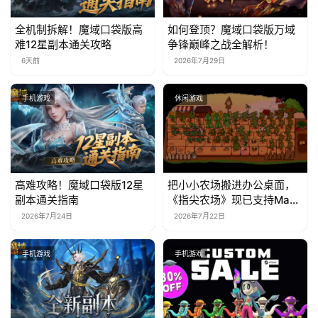
全机制拆解！魔域口袋版高
如何登顶？魔域口袋版万域
难12星副本通关攻略
争锋巅峰之战全解析！
6天前
2026年7月29日
手机游戏
休闲游戏
高难攻略！魔域口袋版12星
把小小农场搬进办公桌面，
副本通关指南
《指尖农场》现已支持Mac
系统！
2026年7月24日
2026年7月22日
手机游戏
手机游戏