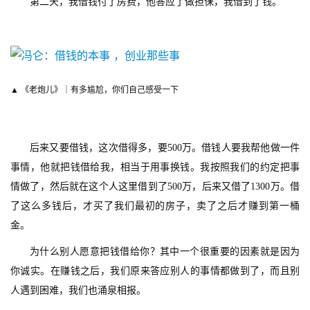
第二天，我借钱付了房费，他答应了做担保，我借到了钱。
0
2
5
第
十
三
▲ 《老炮儿》｜有多尴尬，你们自己感受一下
届
金
茶
后来又要借钱，这次借得多，要500万。借钱人要我帮他做一件
奖
事情，他就把钱借给我，相当于用事换钱。我按照我们的约定把事
情做了，然后就在这个人这里借到了500万，后来又借了1300万。借
了这么多钱后，才买了我们最初的房子，卖了之后才赚到第一桶
7
金。
月
为什么别人愿意把钱借给你？其中一个很重要的因素就是因为
3
你诚实。在赚钱之后，我们原来答应别人的事情都做到了，而且别
0
人遇到困难，我们也涌泉相报。