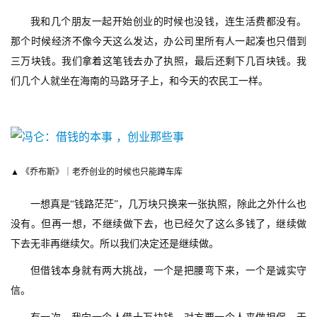
我和几个朋友一起开始创业的时候也没钱，连生活费都没有。
那个时候经济不像今天这么发达，办公司里所有人一起凑也只借到
三万块钱。我们拿着这笔钱去办了执照，最后还剩下几百块钱。我
们几个人就坐在海南的马路牙子上，和今天的农民工一样。
首
页
游
▲ 《乔布斯》｜老乔创业的时候也只能蹲车库
茶
原
一想真是“钱路茫茫”，几万块只换来一张执照，除此之外什么也
创
没有。但再一想，不继续做下去，也已经欠了这么多钱了，继续做
下去无非再继续欠。所以我们决定还是继续做。
游
但借钱本身就有两大挑战，一个是把腰弯下来，一个是诚实守
戏
信。
业
界