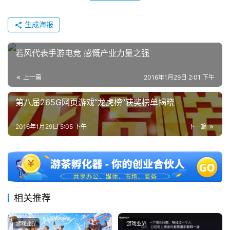
0
日
生成海报
游
若风代表手游电竞 感慨产业力量之强
茶
对
上一篇
2016年1月29日 2:01 下午
接
第八届265G网页游戏“龙虎榜”获奖榜单揭晓
会
2016年1月29日 5:05 下午
下一篇
上
海
站
相关推荐
中
文
游戏业界
游戏业界