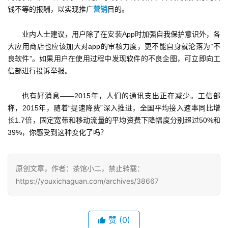
2
钱不等的报酬，以实现推广
营销
目的。
0
2
业内人士建议，用户除了在安装App时加强自我保护意识外，各
5
大应用商店也应该加大对app的审核力度，更不能自身就沦落为“不
第
良软件”。如果用户在使用过程中发现软件的不良企图，可立即向工
十
信部进行投诉举报。
三
届
也有好消息——2015年，人们的通讯支出正在减少。工信部
金
称，2015年，随着“提速降费”深入推进，全国平均接入速率同比增
茶
长1.7倍，固定宽带和移动流量的平均资费下降幅度分别超过50%和
奖
39%，你感受到这种变化了吗？
原创文章，作者：茶馆小二，禁止转载：
7
https://youxichaguan.com/archives/38667
月
3
赞
(0)