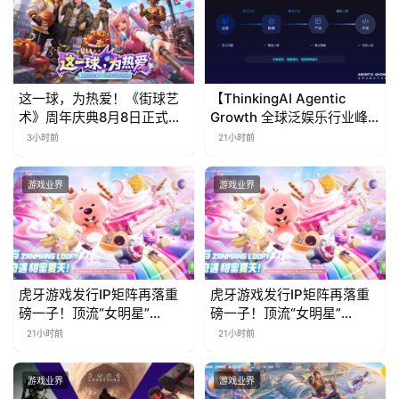
(
中
国
)
这一球，为热爱！《街球艺
【ThinkingAI Agentic
术》周年庆典8月8日正式上
Growth 全球泛娱乐行业峰
线，多重福利与全新内容同
会】Agent 时代，人到底负
3小时前
21小时前
步开启
责什么
游戏业界
游戏业界
虎牙游戏发行IP矩阵再落重
虎牙游戏发行IP矩阵再落重
磅一子！顶流“女明星”
磅一子！顶流“女明星”
ZANMANG LOOPY 正版3D
ZANMANG LOOPY 正版3D
21小时前
21小时前
消除手游《消消奇遇》惊喜
消除手游《消消奇遇》惊喜
曝光
曝光
游戏业界
游戏业界