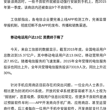
业
安装该商店时，一些不良软件就被自动强行安装到手机上，而2015
界
年第一季度，该商店内还被查出9个不良软件。
工信部指出，各电信企业要完善上线APP检测工作，完善监督
手
举报机制，彻底切断不良APP的发布、传播和销售渠道。
机
游
移动电话用户达13亿 资费终于降了
戏
今天，来自工信部的数据显示，截至2015年底，全国电话用户
单
总数达到15.37亿户，其中移动电话用户达13.06亿，移动宽带用户
机
达7.85亿。随着电信服务的飞速发展，2015年全年受理的电信服务
游
投诉也同比上升，全年共受理电信服务投诉73319人次，同比上升近
戏
30%。
休
针对手机应用商店目前存在的突出问题，一位业内人士表示，
闲
相比更为封闭的IOS系统，开放的安卓系统更容易被不法人士视为
游
“摇钱树”，恶意吸费、获取用户信息比较常见，但更多不良软件是通
戏
过预装软件牟利——APP开发商向手机厂商、应用商店、甚至运营
商付费，后三者每向一位用户手机中安装软件，开发商就支付几块