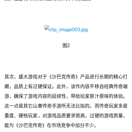
游
茶
原
创
图2
游
戏
业
界
其次，盛大游戏对于《沙巴克传奇》产品进行长期的精心打
磨，品质上有过硬保证。此外，该作内容平移自经典传奇端
手
机
游，确保了游戏内容的延续性，带给玩家原汁原味的体验。
游
这一点是其它山寨传奇手游所无法比拟的。而传奇玩家多是
戏
重度、硬核玩家，对游戏品质要求很高，过硬的游戏质量，
单
能为《沙巴克传奇》在市场竞争中加分不少。
机