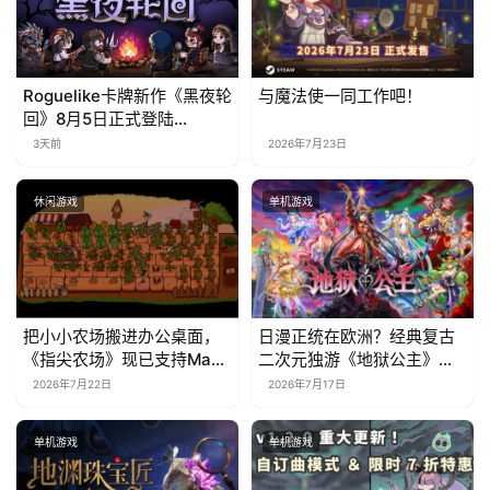
Roguelike卡牌新作《黑夜轮
与魔法使一同工作吧！
回》8月5日正式登陆
Steam，首发9折优惠开启
3天前
2026年7月23日
休闲游戏
单机游戏
把小小农场搬进办公桌面，
日漫正统在欧洲？经典复古
《指尖农场》现已支持Mac
二次元独游《地狱公主》现
系统！
已EA上线
2026年7月22日
2026年7月17日
单机游戏
单机游戏