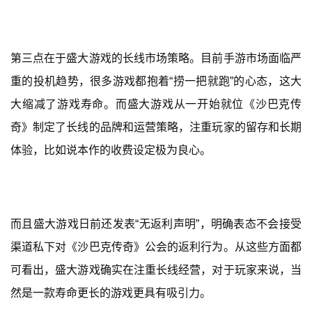
游
戏
第三点在于盛大游戏的长线市场策略。目前手游市场面临严
休
重的投机趋势，很多游戏都抱着“捞一把就跑”的心态，这大
闲
游
大缩减了游戏寿命。而盛大游戏从一开始就位《沙巴克传
戏
奇》制定了长线的品牌和运营策略，注重玩家的留存和长期
体验，比如说本作的收费设定极为良心。
2
0
2
5
而且盛大游戏日前还发表“无返利声明”，明确表态不会接受
第
十
渠道私下对《沙巴克传奇》公会的返利行为。从这些方面都
三
可看出，盛大游戏确实在注重长线经营，对于玩家来说，当
届
金
然是一款寿命更长的游戏更具有吸引力。
茶