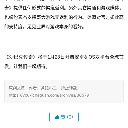
上
奇》提供任何形式的渠道返利。另外其它渠道和游戏媒体，
海
也纷纷表态支持盛大游戏无返利的行为。渠道对官方如此高
的支持度，足见业界对游戏本身的看好。
站
中
文
《沙巴克传奇》将于1月28日开启安卓&IOS双平台全球首
(
发，让我们一起期待。
中
国
)
原创文章，作者：茶馆小二，禁止转载：
https://youxichaguan.com/archives/38579
赞
(0)