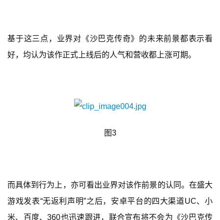
奖
基于这三点，业界对《沙巴克传奇》的未来前景都表示看
7
好，均认为该作正式上线后的人气和营收都上涨可期。
月
3
0
日
图3
游
茶
对
而具体到行为上，亦可看出业界对该作前景的认同。在盛大
接
游戏发表“无返利声明”之后，安卓平台的四大渠道UC、小
会
米、百度、360也迅速跟进，联合宣布将不会为《沙巴克传