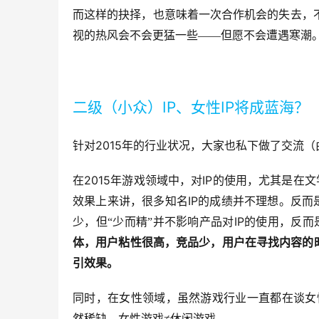
而这样的抉择，也意味着一次合作机会的失去，
视的热风会不会更猛一些——但愿不会遭遇寒潮
IP
IP
二级（小众）
、女性
将成蓝海？
2015
针对
年的行业状况，大家也私下做了交流（
2015
IP
在
年游戏领域中，对
的使用，尤其是在文
IP
效果上来讲，很多知名
的成绩并不理想。反而
IP
少，但“少而精”并不影响产品对
的使用，反而
体，用户粘性很高，竞品少，用户在寻找内容的
引效果。
同时，在女性领域，虽然游戏行业一直都在谈女
然稀缺。女性游戏≠休闲游戏。