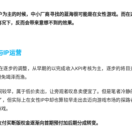
户为主的时候，中小厂商寻找的蓝海很可能是在女性游戏。而在
情况下，反而会带来意想不到的效果。
IP
与
运营
KPI
在逐步的调整，从早期的以完成收入
考核为主，逐步的将目
避免竭泽而渔。
间较早，属于低价卖出，让旁观者叹息卖便宜了。但是笔者冷静
IP
了，但实际上在女性
中却也算较早走出去迈向游戏市场的探路
游戏。
支付买断版权金逐渐向首期预付加后期分成转变。