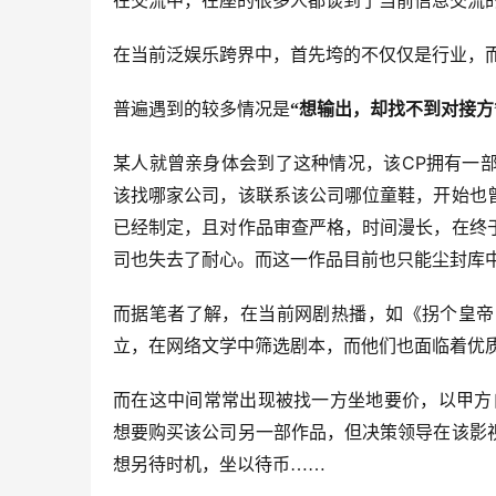
在交流中，在座的很多人都谈到了当前信息交流
在当前泛娱乐跨界中，首先垮的不仅仅是行业，
普遍遇到的较多情况是
“想输出，却找不到对接方
CP
某人就曾亲身体会到了这种情况，该
拥有一
该找哪家公司，该联系该公司哪位童鞋，开始也
已经制定，且对作品审查严格，时间漫长，在终
司也失去了耐心。而这一作品目前也只能尘封库
而据笔者了解，在当前网剧热播，如《拐个皇帝
立，在网络文学中筛选剧本，而他们也面临着优
而在这中间常常出现被找一方坐地要价，以甲方
想要购买该公司另一部作品，但决策领导在该影
想另待时机，坐以待币……