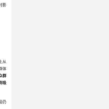
时影
上从
群体
众群
到吸
品仍