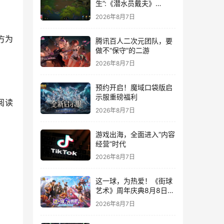
生”:《潜水员戴夫》
DLC《丛林》移动端定档
2026年8月7日
8月14日
方为
腾讯百人二次元团队，要
做不“保守”的二游
2026年8月7日
预约开启！魔域口袋版启
示服重磅福利
阅读
2026年8月7日
游戏出海，全面进入“内容
经营”时代
2026年8月7日
这一球，为热爱！《街球
艺术》周年庆典8月8日正
式上线，多重福利与全新
2026年8月7日
内容同步开启