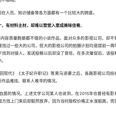
的不顺畅。
而在人员、知识储备等各方面都有一个比较大的跨度。
”，有材料主材，却难以登堂入室成美味佳肴
。
部内容质量数据都不错的小说作品，面对众多的影视公司，却不
曾找过一些大的公司，但大的影视公司的拍摄计划均是提前一两
于找到对接人，发送投稿以后却没了音信，在多次催促后，该投
中。
回现代》《太子妃升职记》等黑马逆袭之后，各路影视公司纷
质作品难找、联系人难寻的情况。
2015
自居的情况。上述文学公司某人也说到，在
年也曾经有影
视方找上门来后却毅然放弃，因为当时版权价格正水涨船高，而