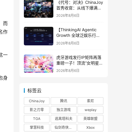
《代号：对决》ChinaJoy
首秀收官：从线下爆满看
见玩家的真实期待
2026年8月6日
，而
【ThinkingAI Agentic
名作
Growth 全球泛娱乐行业
峰会】Agent 时代，人到
2026年8月6日
底负责什么
这一
虎牙游戏发行IP矩阵再落
重磅一子！顶流“女明星”
ZANMANG LOOPY 正版
2026年8月6日
3D消除手游《消消奇遇》
也身
惊喜曝光
标签云
ChinaJoy
腾讯
索尼
影之刃零
独立游戏
weplay
TGA
逃离塔科夫
英雄联盟
掌慧科技
仙剑奇侠传四
Xbox