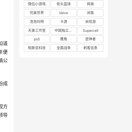
微信小游戏
街头篮球
网易
完美世界
Valve
闲鱼
泡泡玛特
卡游
米哈游
天美工作室
中国独立游戏联盟
Supercell
ps5
鹰角
逆神者
知道
帕斯亚科技
全面战争
刺客信条
年便
稿公
纷成
视方
领导