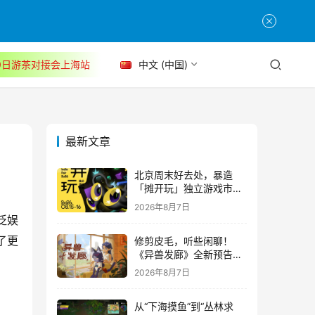
30日游茶对接会上海站
中文 (中国)
最新文章
北京周末好去处，暴造
「摊开玩」独立游戏市集
正式开票！
2026年8月7日
泛娱
修剪皮毛，听些闲聊！
了更
《异兽发廊》全新预告与
Steam免费试玩公开
2026年8月7日
从“下海摸鱼”到“丛林求