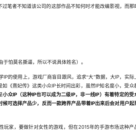
不过笔者不知道该公司的这部作品不知何时才能改编影视，而那
。
由于怕莫名撕逼，所以不说具体姓名）。
IP
IP
学
的使用上，游戏厂商盲目跟风，追求“大”数据，大
，实际
IP
IP
是如《熹妃传》这类小众
长时间出彩，虽然
知名度小，受众
IP
IP
IP
IP
是
小众
（这种
也可以成为二级
，非一线
）有着特定的受
IP
时候可选择产品少，反而一款跨界产品带着
出来后会对用户起
2015
性玩家，要做针对女性的游戏，但在
年的手游市场这种产