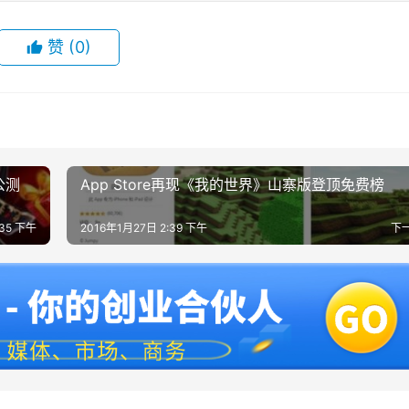
赞
(0)
公测
App Store再现《我的世界》山寨版登顶免费榜
:35 下午
2016年1月27日 2:39 下午
下