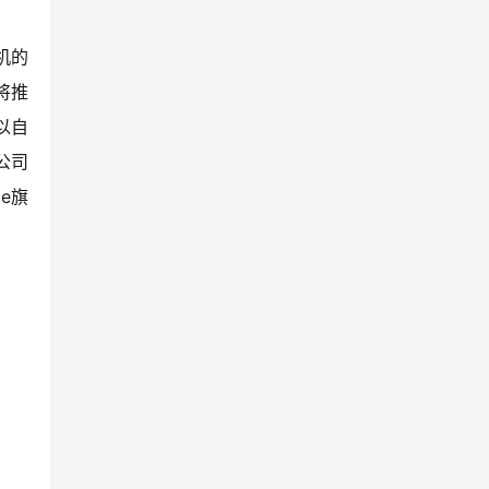
时机的
将推
以自
公司
ze旗