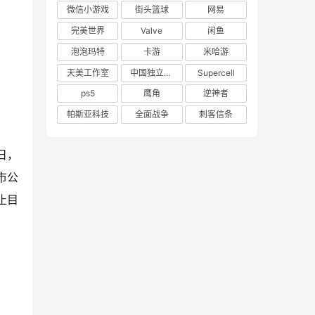
微信小游戏
街头篮球
网易
完美世界
Valve
闲鱼
泡泡玛特
卡游
米哈游
天美工作室
中国独立游戏联盟
Supercell
ps5
鹰角
逆神者
帕斯亚科技
全面战争
刺客信条
3日，
市公
止目