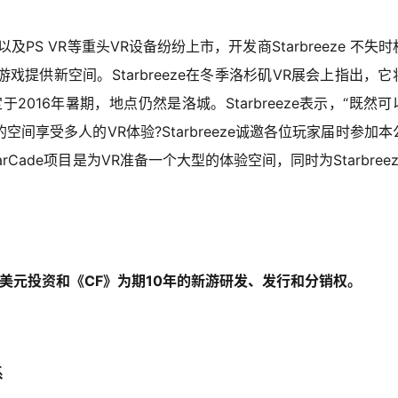
ive以及PS VR等重头VR设备纷纷上市，开发商Starbreeze 不失
提供新空间。Starbreeze在冬季洛杉矶VR展会上指出，它
于2016年暑期，地点仍然是洛城。Starbreeze表示，“既然可
享受多人的VR体验?Starbreeze诚邀各位玩家届时参加本
tarCade项目是为VR准备一个大型的体验空间，同时为Starbree
00万美元投资和《CF》为期10年的新游研发、发行和分销权。
系