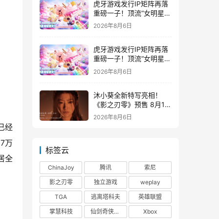
虎牙游戏发行IP矩阵再落
重磅一子！顶流“女明星”
ZANMANG LOOPY 正版
2026年8月6日
3D消除手游《消消奇遇》
惊喜曝光
虎牙游戏发行IP矩阵再落
重磅一子！顶流“女明星”
ZANMANG LOOPY 正版
2026年8月6日
3D消除手游《消消奇遇》
惊喜曝光
沐小葵全新特写亮相！
《影之刃零》预售 8月12
日开启
2026年8月6日
已经
7万
标签云
居全
ChinaJoy
腾讯
索尼
影之刃零
独立游戏
weplay
TGA
逃离塔科夫
英雄联盟
掌慧科技
仙剑奇侠传四
Xbox