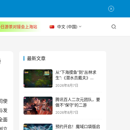
30日游茶对接会上海站
中文 (中国)
最新文章
缔
从“下海摸鱼”到“丛林求
生”:《潜水员戴夫》
DLC《丛林》移动端定档
2026年8月7日
8月14日
腾讯百人二次元团队，要
司使
做不“保守”的二游
与发
2026年8月7日
全面
预约开启！魔域口袋版启
创立