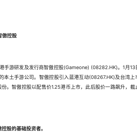
智傲控股
手游研发及发行商智傲控股(Gameone) (08282.HK)。1月1
土手游公司。智傲控股引入蓝港互动(08267.HK)及台湾上
股份。智傲控股以配售价1.25港币上市，此后股价一路飙升，截
傲控股的基础投资者。