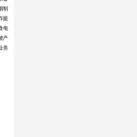
期制
作能
食电
破产
业务