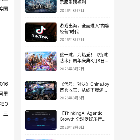
示服重磅福利
美国
2026年8月7日
游戏出海，全面进入“内容
经营”时代
2026年8月7日
这一球，为热爱！《街球
艺术》周年庆典8月8日正
式上线，多重福利与全新
2026年8月7日
内容同步开启
16
《代号：对决》ChinaJoy
首秀收官：从线下爆满看
阿里
见玩家的真实期待
2026年8月6日
EO
【ThinkingAI Agentic
，三
Growth 全球泛娱乐行业
峰会】Agent 时代，人到
2026年8月6日
底负责什么